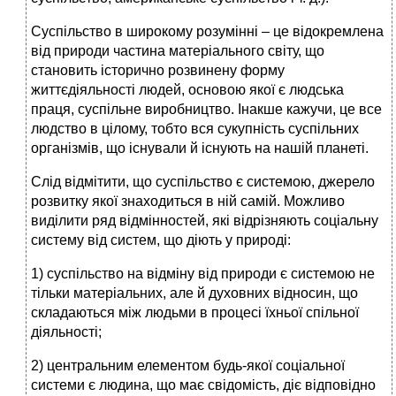
Суспільство в широкому розумінні – це відокремлена
від природи частина матеріального світу, що
становить історично розвинену форму
життєдіяльності людей, основою якої є людська
праця, суспільне виробництво. Інакше кажучи, це все
людство в цілому, тобто вся сукупність суспільних
організмів, що існували й існують на нашій планеті.
Слід відмітити, що суспільство є системою, джерело
розвитку якої знаходиться в ній самій. Можливо
виділити ряд відмінностей, які відрізняють соціальну
систему від систем, що діють у природі:
1) суспільство на відміну від природи є системою не
тільки матеріальних, але й духовних відносин, що
складаються між людьми в процесі їхньої спільної
діяльності;
2) центральним елементом будь-якої соціальної
системи є людина, що має свідомість, діє відповідно