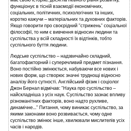
функціонує в тісній взаємодії економічних,
соціальних, політичних, психологічних та інших,
коротко кажучи – матеріальних та духовних факторів.
Якщо говорити про своєрідний "стрижень" соціальної
філософії, то ним є вивчення відносин людини та
суспільства у всій складності їх відтінків, тобто
суспільного буття людини.
Людське суспільство – надзвичайно складний,
багатофакторний і суперечливий предмет пізнання.
Воно постійно змінюється, набуваючи все нових і
нових форм, що створює значні труднощі відносно
аналізу його сутності. Англійський фізик і соціолог
Джон Бернал відмічав: "Наука про суспільство –
найскладніша з усіх наук. Суспільство зазнає впливу
різноманітних факторів, воно надто рухливе,
динамічне..." Питання, чому виникає суспільство, за
якими законами воно розвивається, чому одне
суспільство змінює інше, хвилювали мислителів усіх
часів і народів.