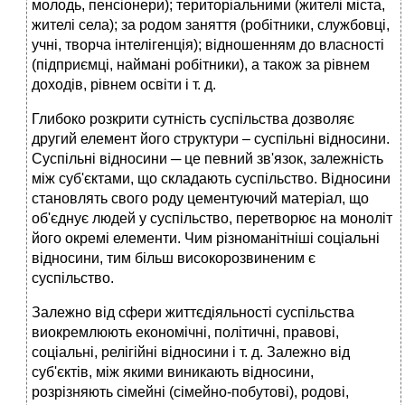
молодь, пенсіонери); територіальними (жителі міста,
жителі села); за родом заняття (робітники, службовці,
учні, творча інтелігенція); відношенням до власності
(підприємці, наймані робітники), а також за рівнем
доходів, рівнем освіти і т. д.
Глибоко розкрити сутність суспільства дозволяє
другий елемент його структури – суспільні відносини.
Суспільні відносини ─ це певний зв'язок, залежність
між суб'єктами, що складають суспільство. Відносини
становлять свого роду цементуючий матеріал, що
об'єднує людей у суспільство, перетворює на моноліт
його окремі елементи. Чим різноманітніші соціальні
відносини, тим більш високорозвиненим є
суспільство.
Залежно від сфери життєдіяльності суспільства
виокремлюють економічні, політичні, правові,
соціальні, релігійні відносини і т. д. Залежно від
суб'єктів, між якими виникають відносини,
розрізняють сімейні (сімейно-побутові), родові,