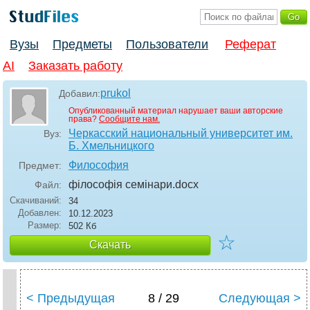
Вузы
Предметы
Пользователи
Реферат
AI
Заказать работу
prukol
Добавил:
Опубликованный материал нарушает ваши авторские
права?
Сообщите нам.
Черкасский национальный университет им.
Вуз:
Б. Хмельницкого
Философия
Предмет:
філософія семінари
.docx
Файл:
Скачиваний:
34
Добавлен:
10.12.2023
Размер:
502 Кб
☆
Скачать
< Предыдущая
8 / 29
Следующая >