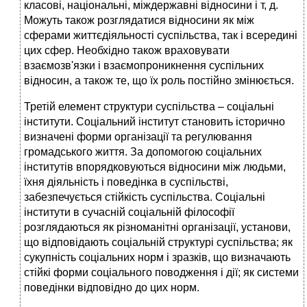
класові, національні, міждержавні відносини і т, д.
Можуть також розглядатися відносини як між
сферами життєдіяльності суспільства, так і всередині
цих сфер. Необхідно також враховувати
взаємозв'язки і взаємопроникнення суспільних
відносин, а також те, що їх роль постійно змінюється.
Третій елемент структури суспільства – соціальні
інститути. Соціальний інститут становить історично
визначені форми організації та регулювання
громадського життя. За допомогою соціальних
інститутів впорядковуються відносини між людьми,
їхня діяльність і поведінка в суспільстві,
забезпечується стійкість суспільства. Соціальні
інститути в сучасній соціальній філософії
розглядаються як різноманітні організації, установи,
що відповідають соціальній структурі суспільства; як
сукупність соціальних норм і зразків, що визначають
стійкі форми соціального поводження і дії; як системи
поведінки відповідно до цих норм.