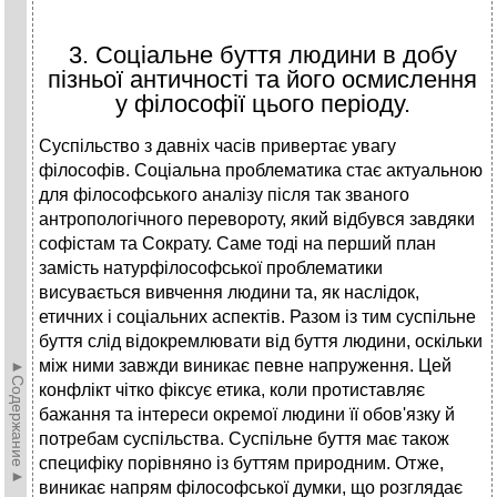
3. Соціальне буття людини в добу
пізньої античності та його осмислення
у філософії цього періоду.
Суспільство з давніх часів привертає увагу
філософів. Соціальна проблематика стає актуальною
для філософського аналізу після так званого
антропологічного перевороту, який відбувся завдяки
софістам та Сократу. Саме тоді на перший план
замість натурфілософської проблематики
висувається вивчення людини та, як наслідок,
етичних і соціальних аспектів. Разом із тим суспільне
буття слід відокремлювати від буття людини, оскільки
між ними завжди виникає певне напруження. Цей
►Содержание►
конфлікт чітко фіксує етика, коли протиставляє
бажання та інтереси окремої людини її обов'язку й
потребам суспільства. Суспільне буття має також
специфіку порівняно із буттям природним. Отже,
виникає напрям філософської думки, що розглядає