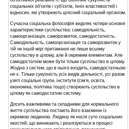
соціальних об'єктів і суб'єктів, їхніх властивостей і
відносин, які утворюють цілісний соціальний організм.
Сучасна соціальна філософія виділяє чотири основні
характеристики суспільства: самодіяльність,
самоорганізація, саморозвиток, самодостатність.
Самодіяльність, самоорганізація та саморозвиток у
тій чи іншій мірі притаманні не лише всьому
суспільству в цілому, але й окремим елементам. Але
самодостатнім може бути тільки суспільство в цілому.
Жодна з систем, що в нього входять, самодостатньою
не є. Тільки сукупність усіх видів діяльності, усі разом
узяті соціальні групи, інститути (сім'я, освіта,
економіка, політика тощо) створюють суспільство в
цілому як самодостатню систему.
Досить важливими та складними для нормального
життя суспільства постають його взаємини із
окремою людиною. Людину як носія суто соціальних
якостей, що виникають і реалізуються в процесі