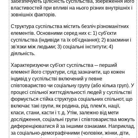
забезпечують цілісність суспільства, збереження його
властивостей при впливі на нього різних внутрішніх і
зовнішніх факторів.
Структура суспільства містить безліч різноманітних
елементів. Основними серед них є: 1) суб'єкти
суспільства (індивіди та їх об'єднання); 2) взаємини і
зв'язки між людьми; 3) соціальні інститути; 4)
діяльність.
Характеризуючи суб'єкт суспільства ─ перший
елемент його структури, слід зазначити, що кожен
індивід у суспільстві включений у певне
співтовариство чи соціальну групу (або кілька груп). У
процесі спільної життєдіяльності людей у суспільстві
формується стійка структура соціальних спільнот, що
включає такі групи, як родина, рід, плем'я, нації,
класи, стани, касти і т. д. Утім, залежно від мети
дослідження, соціальні групи і співтовариства можуть
диференціюватися й за іншими ознаками. Наприклад,
за соціально-демографічними (чоловіки, жінки, діти,