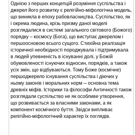
Однією з перших концепцій розуміння суспільства і
джерел його розвитку є релігійно-міфологічна модель,
що виникла в епоху рабовласництва. Суспільство, як
і окрема людина, крізь призму даної моделі
розглядалися в системі загального світового (Божого)
порядку – космосу (Бога), що виступає джерелом і
першоосновою всього сущого. Стихійна реалізація
історичної необхідності породжувала і підтримувала
в людей упевненість в існуванні долі, у Божій
обумовленості існуючих відносин, порядків, а також
усіх змін, що відбуваються. Тому Боже (космічне)
першоджерело існування суспільства і діючих у
ньому законів і моральних норм ─ основна тема
древніх міфів. Історики та філософи Античності також
розглядали суспільство не як особливе утворення,
що розвивається за власними законами, а як
компонент космічного буття. Звідси випливає
релігійно-міфологічний характер їх поглядів.