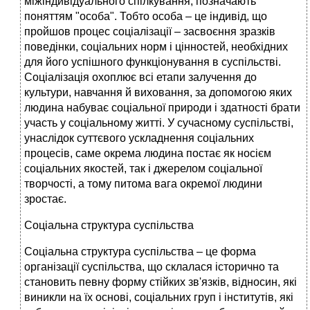
міжіндивідуального спілкування, позначають
поняттям "особа". Тобто особа – це індивід, що
пройшов процес соціалізації – засвоєння зразків
поведінки, соціальних норм і цінностей, необхідних
для його успішного функціонування в суспільстві.
Соціалізація охоплює всі етапи залучення до
культури, навчання й виховання, за допомогою яких
людина набуває соціальної природи і здатності брати
участь у соціальному житті. У сучасному суспільстві,
унаслідок суттєвого ускладнення соціальних
процесів, саме окрема людина постає як носієм
соціальних якостей, так і джерелом соціальної
творчості, а тому питома вага окремої людини
зростає.
Соціальна структура суспільства
Соціальна структура суспільства – це форма
організації суспільства, що склалася історично та
становить певну форму стійких зв'язків, відносин, які
виникли на їх основі, соціальних груп і інститутів, які