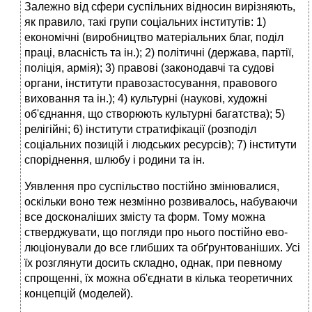
Залежно від сфери суспільних відносин вирізняють,
як правило, такі групи соціальних інститутів: 1)
економічні (виробництво матеріальних благ, поділ
праці, власність та ін.); 2) політичні (держава, партії,
поліція, армія); 3) правові (законодавчі та судові
органи, інститути право­застосування, правового
виховання та ін.); 4) культурні (наукові, художні
об'єднання, що створюють культурні багатства); 5)
релігійні; 6) інститути стратифікації (розподіл
соціальних позицій і людських ресурсів); 7) інс­титути
споріднення, шлюбу і родини та ін.
Уявлення про суспільство постійно змінювалися,
оскільки воно теж незмінно розвивалось, набуваючи
все досконаліших змісту та форм. Тому можна
стверджувати, що погляди про нього постійно ево­
люціонували до все глибших та обґрунтованіших. Усі
їх розглянути досить складно, однак, при певному
спрощенні, їх можна об'єднати в кілька теоретичних
концепцій (моделей).