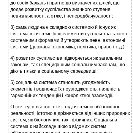
до своїх бажань і прагне до визначених цілей, що
додає розвитку суспільства значного ступеня
невизначеності, а отже, і непередбачуваності;
3) сама людина є складною системою й існує як
система в системі. Інші елементи суспільства також є
системними формами й утворюють певні автономні
системи (держава, економіка, політика, право і т. д.);
4) розвиток суспільства підкоряється як загальним
законам, так і специфічним соціальним законам, що
діють тільки в соціальному середовищі;
5) соціальна система становить узгодженість
елементів і водночас їх неузгодженість, наявність
гармонійних тенденцій і конфліктної взаємодії.
Отже, суспільство, яке є підсистемою об'єктивної
реальності, істот­но відрізняється від інших природних
систем, як біологічних, так і фізич­них. Соціальна
система є найскладнішою з відомих систем
об'єктивної реальності, що охоплює сукупність