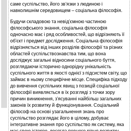
саме суспільство, його зв'язки з людиною і
навколишнім середовищем – соціальна філософія.
Будучи складовою та невід'ємною частиною
філософського знання, соціальна філософія
одночасно має і ряд особливостей, що відрізняють її
об'єкт і предмет дослідження. Соціальна філософія
відрізняється від інших розділів філософії та різних
областей суспільствознавства тим, що вона
досліджує загальні відносини соціального буття,
розглядаючи історично однорідну унікальність
суспільного життя в якості однієї з підсистем світу, що
займає в ньому специфічне місце. Специфіка підходу
до вивчення суспільних явищ з позицій соціальної
філософії виявляється в їх розгляді з точки зору
причин виникнення, з'ясуванні найбільш загальних
законів їх розвитку й функціонування. Соціальний
філософ на основі узагальнення знань про
суспільство розглядає його в цілому, добуває
інтегративне знання про суспільство як систему, яка
має свою історію, досягла певного рівня розвитку,