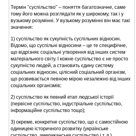
Термін "суспільство" – поняття багатозначне, саме
тому його можна розглядати як у широкому, так і у
вузькому розумінні. У вузькому розумінні він має такі
значення:
1) суспільство як сукупність суспільних відносин.
Відомо, що суспільні відносини – це те специфічне,
що відрізняє соціальні утворення від інших систем
матеріального світу. І кожне суспільство є не просто
сукупністю людей, а становить єдину систему
соціальних відносин, цілісний соціальний організм,
що розвивається певною мірою незалежно від інших
соціальних організмів;
2) суспільство як певний етап людської історії
(первісне суспільство, індустріальне суспільство,
інформаційне суспільство тощо);
3) окреме, конкретне суспільство, що є самостійною
одиницею історичного розвитку (українське
суспільство, американське суспільство і т. д.).