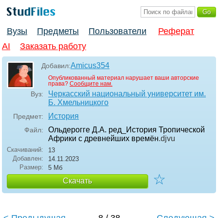
Вузы
Предметы
Пользователи
Реферат
AI
Заказать работу
Amicus354
Добавил:
Опубликованный материал нарушает ваши авторские
права?
Сообщите нам.
Черкасский национальный университет им.
Вуз:
Б. Хмельницкого
История
Предмет:
Ольдерогге Д.А. ред_История Тропической
Файл:
Африки с древнейших времён
.djvu
Скачиваний:
13
Добавлен:
14.11.2023
Размер:
5 Мб
☆
Скачать