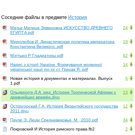
Соседние файлы в предмете
История
Матье Милица Эдвиновна ИСКУССТВО ДРЕВНЕГО
24
ЕГИПТА.pdf
Миролюбов И. Династическая политика императора
19
Константина Великого..pdf
Мэттьюз Р. Гладиаторы.pdf
52
Нарис з історії України. Формування модерної
14
української нації xix-xx ст. Грицак Я..pdf
Новая история в документах и материалах. Выпуск
5
1.pdf
Ольдерогге Д.А. ред_История Тропической Африки с
13
древнейших времён.djvu
Острогорский Г.А. История Византийского государства
12
2011.djvu
Пауэр Э. Люди Средневековья. М., 2010.pdf
34
Покровский И История римского права.fb2
2