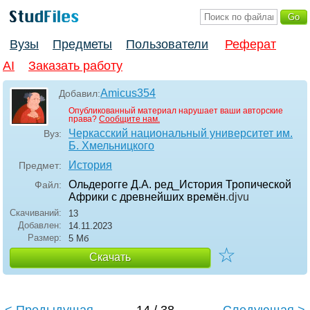
Вузы
Предметы
Пользователи
Реферат
AI
Заказать работу
Amicus354
Добавил:
Опубликованный материал нарушает ваши авторские
права?
Сообщите нам.
Черкасский национальный университет им.
Вуз:
Б. Хмельницкого
История
Предмет:
Ольдерогге Д.А. ред_История Тропической
Файл:
Африки с древнейших времён
.djvu
Скачиваний:
13
Добавлен:
14.11.2023
Размер:
5 Мб
☆
Скачать