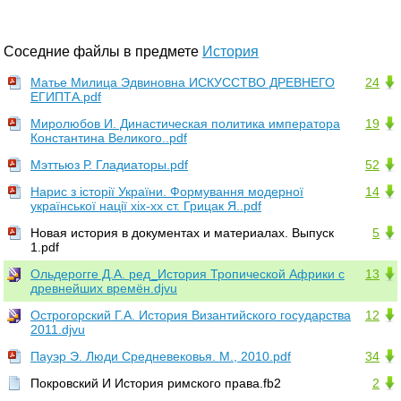
Соседние файлы в предмете
История
Матье Милица Эдвиновна ИСКУССТВО ДРЕВНЕГО
24
ЕГИПТА.pdf
Миролюбов И. Династическая политика императора
19
Константина Великого..pdf
Мэттьюз Р. Гладиаторы.pdf
52
Нарис з історії України. Формування модерної
14
української нації xix-xx ст. Грицак Я..pdf
Новая история в документах и материалах. Выпуск
5
1.pdf
Ольдерогге Д.А. ред_История Тропической Африки с
13
древнейших времён.djvu
Острогорский Г.А. История Византийского государства
12
2011.djvu
Пауэр Э. Люди Средневековья. М., 2010.pdf
34
Покровский И История римского права.fb2
2