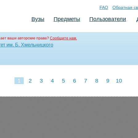
FAQ
Обратная св
Вузы
Предметы
Пользователи
ает ваши авторские права?
Сообщите нам.
ет им. Б. Хмельницкого
1
2
3
4
5
6
7
8
9
10