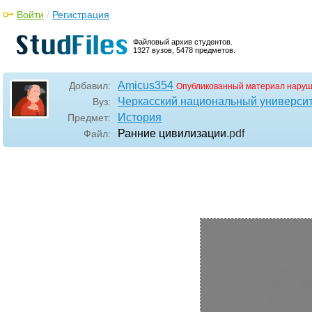
Войти
/
Регистрация
Файловый архив студентов.
1327 вузов, 5478 предметов.
Amicus354
Добавил:
Опубликованный материал наруш
Черкасский национальный университ
Вуз:
История
Предмет:
Ранние цивилизации
.pdf
Файл: