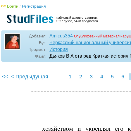
Войти
/
Регистрация
Файловый архив студентов.
1327 вузов, 5478 предметов.
Amicus354
Добавил:
Опубликованный материал наруш
Черкасский национальный университ
Вуз:
История
Предмет:
Дьяков В А отв ред Краткая история
Файл:
<<
< Предыдущая
1
2
3
4
5
6