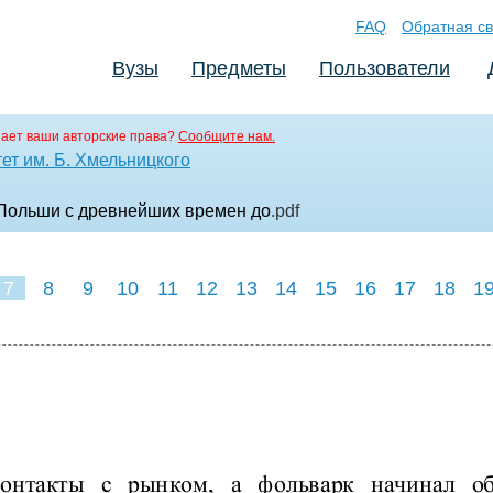
FAQ
Обратная св
Вузы
Предметы
Пользователи
ает ваши авторские права?
Сообщите нам.
ет им. Б. Хмельницкого
 Польши с древнейших времен до
.pdf
7
8
9
10
11
12
13
14
15
16
17
18
1