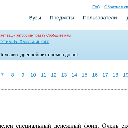
FAQ
Обратная св
Вузы
Предметы
Пользователи
ает ваши авторские права?
Сообщите нам.
ет им. Б. Хмельницкого
 Польши с древнейших времен до
.pdf
7
8
9
10
11
12
13
14
15
16
17
18
1