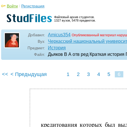
Войти
/
Регистрация
Файловый архив студентов.
1327 вузов, 5478 предметов.
Amicus354
Добавил:
Опубликованный материал наруш
Черкасский национальный университ
Вуз:
История
Предмет:
Дьяков В А отв ред Краткая история
Файл:
<<
< Предыдущая
1
2
3
4
5
6