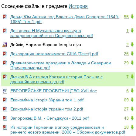
Соседние файлы в предмете
История
Давид Юм Англия под Властью Дома Стюартов (1649-
55
1685) Том 1.pdf
Дегтярева Н Музыкальная культура
1
западноевропейского Средневековья.pdf
Дейвіс, Норман Європа Історія.djvu
2
Декларация независимости США [Текст].pdf
26
Древнегреческие праздники в Элладе и Северном
29
Причерноморье.pdf
Дьяков В А отв ред Краткая история Польши с
7
древнейших времен до.pdf
ЕВРОПЕЙСЬКЕ ПРОСВІТНИЦТВО XVII.doc
6
Економічна Історія України том 1.pdf
69
Економічна історія України том 2.pdf
27
Запорожец В.М. - Сельджуки - 2011.pdf
43
Из истории Германии в эпоху средневековья и
18
раннего нового времени. 2008 – Сборник документов.pdf