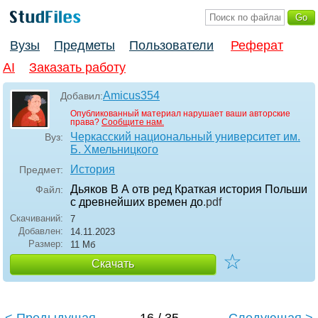
Вузы
Предметы
Пользователи
Реферат
AI
Заказать работу
Amicus354
Добавил:
Опубликованный материал нарушает ваши авторские
права?
Сообщите нам.
Черкасский национальный университет им.
Вуз:
Б. Хмельницкого
История
Предмет:
Дьяков В А отв ред Краткая история Польши
Файл:
с древнейших времен до
.pdf
Скачиваний:
7
Добавлен:
14.11.2023
Размер:
11 Мб
☆
Скачать