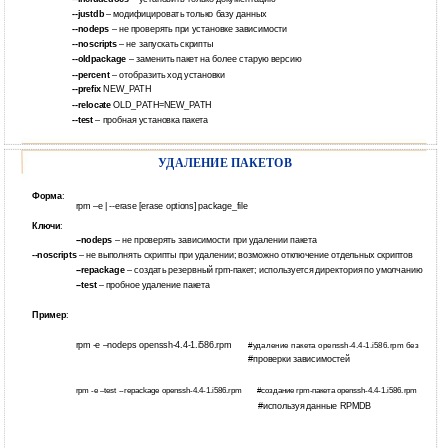
--justdb
– модифицировать только базу данных
--nodeps
– не проверять при установке зависимости
--noscripts
– не запускать скрипты
--oldpackage
– заменить пакет на более старую версию
--percent
– отобразить ход установки
--prefix
NEW_PATH
--relocate
OLD_PATH=NEW_PATH
--test
– пробная установка пакета
УДАЛЕНИЕ ПАКЕТОВ
Форма
:
rpm –e | --erase [erase options] package_file
Ключи
:
--nodeps
– не проверять зависимости при удалении пакета
--noscripts
– не выполнять скрипты при удалении; возможно отключение отдельных скриптов
--repackage
– создать резервный rpm-пакет; используется директория по умолчанию
--test
– пробное удаление пакета
Пример
:
rpm -e –nodeps openssh-4.4-1.i586.rpm
#удаление пакета openssh-4.4-1.i586.rpm без
#проверки зависимостей
rpm -e –test --repackage openssh-4.4-1.i586.rpm
#создание rpm-пакета openssh-4.4-1.i586.rpm
#используя данные RPMDB