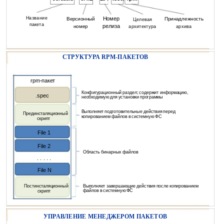
Название
Номер
Версионный
Принадлежность
Целевая
пакета
релиза
номер
архитектура
архива
СТРУКТУРА RPM-ПАКЕТОВ
rpm-пакет
Конфигурационный раздел; содержит информацию,
.spec
необходимую для установки программы
Выполняет подготовительные действия перед
Прединсталяционный
копированием файлов в системную ФС
скрипт
File 1
File 2
Область бинарных файлов
. . . . .
File N
Постинсталяционный
Выполняет завершающие действия после копированием
файлов в системную ФС
скрипт
УПРАВЛЕНИЕ МЕНЕДЖЕРОМ ПАКЕТОВ