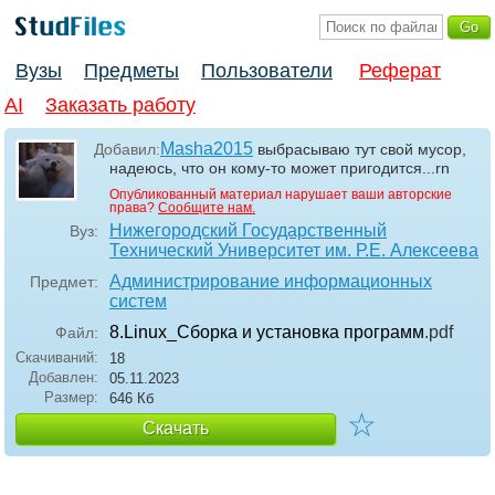
Вузы
Предметы
Пользователи
Реферат
AI
Заказать работу
Masha2015
Добавил:
выбрасываю тут свой мусор,
надеюсь, что он кому-то может пригодится...rn
Опубликованный материал нарушает ваши авторские
права?
Сообщите нам.
Нижегородский Государственный
Вуз:
Технический Университет им. Р.Е. Алексеева
Администрирование информационных
Предмет:
систем
8.Linux_Сборка и установка программ
.pdf
Файл:
Скачиваний:
18
Добавлен:
05.11.2023
Размер:
646 Кб
☆
Скачать