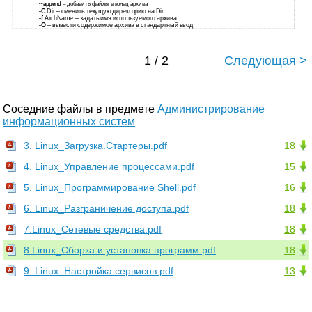
--append
– добавить файлы в конец архива
-C
Dir – сменить текущую директорию на Dir
-f
ArchName – задать имя используемого архива
-O
– вывести содержимое архива в стандартный ввод
1 / 2
Следующая >
Соседние файлы в предмете
Администрирование
информационных систем
3. Linux_Загрузка.Стартеры.pdf
18
4. Linux_Управление процессами.pdf
15
5. Linux_Программирование Shell.pdf
16
6. Linux_Разграничение доступа.pdf
18
7.Linux_Сетевые средства.pdf
18
8.Linux_Сборка и установка программ.pdf
18
9. Linux_Настройка сервисов.pdf
13