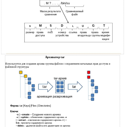
. M ? . . . . . /bin/su
Маска результата
Сравниваемый
сравнения
файл
M
5
D
G
T
U
L
S
md5
номер
права
размер
время
права
ссылка
права
владельца группы
доступа
устройства
модифи-
кации
Архиватор tar
Используется для создания архива группы файлов с сохранением начальных прав доступа и
файловой структуры
tar-архив
tar
tar
архивация разархивация
Форма
: tar [Keys] [Files | Directories]
Ключи
:
-с
|
--create
– Создание нового архива
-
u
|
--update
– обновление содержимого архива -
x
|
--extract
– извлечение содержимого архива -
t
|
--
list
– просмотр содержимого архива
--delete
– удаление файла или директории из архива