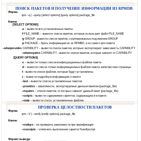
ПОИСК ПАКЕТОВ И ПОЛУЧЕНИЕ ИНФОРМАЦИИ ИЗ RPMDB
Форма
:
rpm –q | --query [select options] [query options] package_file
Ключи
:
[SELECT OPTIONS]
-a
– вывести все установленные пакеты
-f
FILE_NAME – вывести список пакетов, которые используют файл FILE_NAME
-g
GROUP - вывести список пакетов, сгруппированных под именем GROUP
-p
PACKAGE – брать информацию не из RPMBD, а из самого rpm-пакета
--whatprovides
CAPABILITY – вывести список пакетов, которые экспортируют зависимость CAPABILITY
--whatrequires
CAPABILITY - вывести список пакетов, которые зависят от CAPABILITY
[QUERY OPTIONS]
-c
– вывести только список конфигурационных файлов пакета
-d
– вывести список только информационных файлов пакета, включая man-страницы
-l
- вывести список файлов, которые будут установлены
-i
– вывести подробную информацию о пакете
--last
– вывести список установленных пакетов
--provides
– зависимости, экспортируемые данным пакетом (package_file)
--requires
– список пакетов, от которых зависит данный пакет (package_file)
--scripts
– вывести содержимое скриптов, содержащихся в пакете
--state
– вывести статус установленных файлов
ПРОВЕРКА ЦЕЛОСТНОСТИ ПАКЕТОВ
Форма
:
rpm –V | --verify [verify options] package_file
Ключи
:
--nodeps
– не проверять зависимости при верификации
--noscripts
– отключить выполнение скрипта %verifyscript
Формат вывода
: