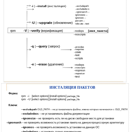
-i
|
--install
(инсталяция)
--excludepath
--excludedocs
--ignorearch --
ignoresize --
ignoreos --
percent --
-U
|
--upgrade
(обновление)
relocate --test
rpm
-V
|
--verify
(верификация)
[имя_пакета]
--nodeps
--noscripts
-q
|
--query
(запрос)
--provides
--requiries
--state
--last
--scripts
-e
|
--erase
(удаление)
--nodeps
--noscripts
--nopreun
--nopostun
--test
ИНСТАЛЯЦИЯ ПАКЕТОВ
Форма
:
rpm
–i
[select options]
[install options]
package_file
rpm
–U
[select options]
[install options]
package_file
Ключи
:
--excludepath
OLD_PATH – не устанавливать файлы, имена которых начинаются с OLD_PATH
--excludedocs
– не устанавливать файлы документации
--ignoresize
– не проверять есть ли на диске свободное место для установки
--ignorearch
– не проверять возможность установки пакета на данную процессорную архитектуру
--ignoreos
– не проверять возможность установки на данную ОС
--includedocs
– установить только документацию