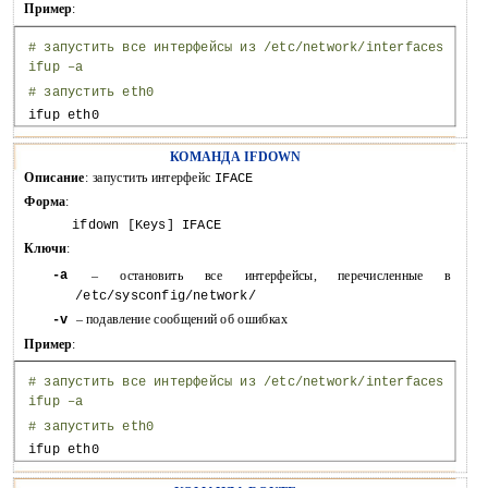
Пример
:
#
запустить все интерфейсы из /etc/network/interfaces
ifup
–a
#
запустить eth0
ifup eth0
КОМАНДА IFDOWN
Описание
: запустить интерфейс
IFACE
Форма
:
ifdown [Keys] IFACE
Ключи
:
-a
–
остановить
все
интерфейсы,
перечисленные
в
/etc/sysconfig/network/
– подавление сообщений об ошибках
-v
Пример
:
#
запустить все интерфейсы из /etc/network/interfaces
ifup
–a
#
запустить eth0
ifup eth0