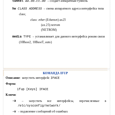
– создает аппаратный туннель
tunnel
aa.bb.cc.dd
– смена аппаратного адреса интерфейса типа
hw
CLASS ADDRESS
class;
class
:
ether
(Ethernet)
ax25
(ax.25)
netrom
(NETROM)
– устанавливает для данного интерфейса режим связи
media
TYPE
(10Base2, 10BaseT, auto)
КОМАНДА IFUP
Описание
: запустить интерфейс
IFACE
Форма
:
ifup [Keys] IFACE
Ключи
:
-a
–
запустить
все
интерфейсы,
перечисленные
в
/etc/sysconfig/network/
– подавление сообщений об ошибках
-v