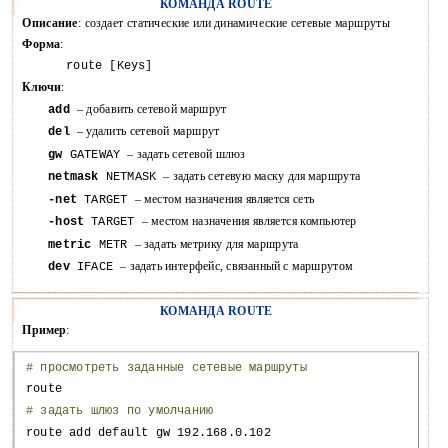
КОМАНДА ROUTE
Описание
: создает статические или динамические сетевые маршруты
Форма
:
route [Keys]
Ключи
:
– добавить сетевой маршрут
add
– удалить сетевой маршрут
del
– задать сетевой шлюз
gw
GATEWAY
– задать сетевую маску для маршрута
netmask
NETMASK
– местом назначения является сеть
-net
TARGET
– местом назначения является компьютер
-host
TARGET
– задать метрику для маршрута
metric
METR
– задать интерфейс, связанный с маршрутом
dev
IFACE
КОМАНДА ROUTE
Пример
:
# просмотреть заданные сетевые маршруты
route
# задать шлюз по умолчанию
route add default gw 192.168.0.102