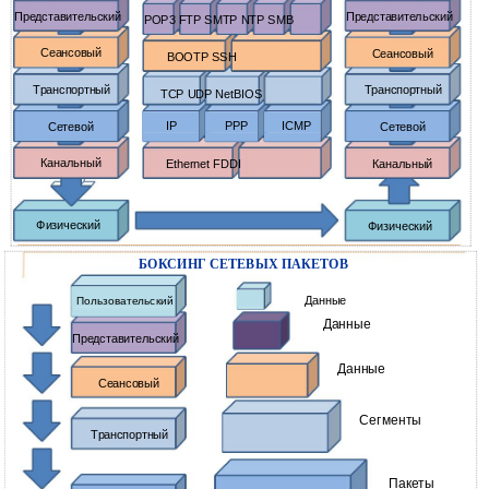
Представительский
Представительский
POP3 FTP SMTP NTP SMB
Сеансовый
Сеансовый
BOOTP SSH
Транспортный
Транспортный
TCP UDP NetBIOS
IP
PPP
ICMP
Сетевой
Сетевой
Канальный
Ethernet FDDI
Канальный
Физический
Физический
БОКСИНГ СЕТЕВЫХ ПАКЕТОВ
Данные
Пользовательский
Данные
Представительский
Данные
Сеансовый
Сегменты
Транспортный
Пакеты