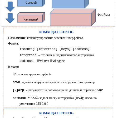
Сетевой
Фреймы
Канальный
КОМАНДА IFCONFIG
Назначение
: конфигурирование сетевых интерфейсов
Форма
:
ifconfig [interface] [keys] [address]
– строковый идентификатор интерфейса
interface
– IPv4 или IPv6 адрес
address
Ключи:
– активирует интерфейс
up
– дезактивирует интерфейс и выгружает его лрайвер
down
– регулирует использование на данном интерфейсе ARP
[-]arp
MASK– задает маску интерфейса (IPv4); маска по
netmask
умолчанию 255.0.0.0
КОМАНДА IFCONFIG