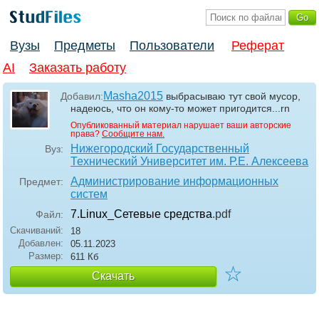
Вузы
Предметы
Пользователи
Реферат
AI
Заказать работу
Masha2015
Добавил:
выбрасываю тут свой мусор,
надеюсь, что он кому-то может пригодится...rn
Опубликованный материал нарушает ваши авторские
права?
Сообщите нам.
Нижегородский Государственный
Вуз:
Технический Университет им. Р.Е. Алексеева
Администрирование информационных
Предмет:
систем
7.Linux_Сетевые средства
.pdf
Файл:
Скачиваний:
18
Добавлен:
05.11.2023
Размер:
611 Кб
☆
Скачать