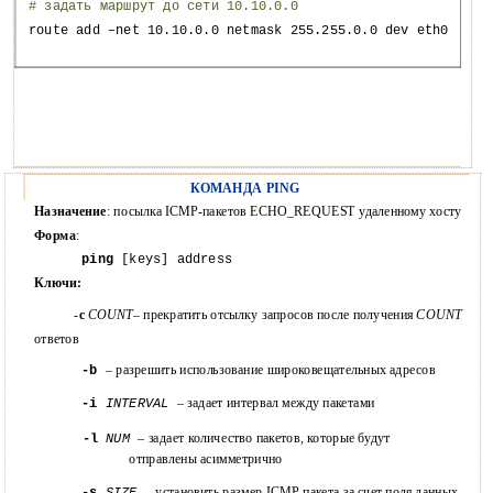
# задать маршрут до сети 10.10.0.0
route add –net 10.10.0.0 netmask 255.255.0.0 dev eth0
КОМАНДА PING
Назначение
: посылка ICMP-пакетов ECHO_REQUEST удаленному хосту
Форма
:
ping
[keys] address
Ключи:
-
c
COUNT
– прекратить отсылку запросов после получения
COUNT
ответов
– разрешить использование широковещательных адресов
-b
– задает интервал между пакетами
-i
INTERVAL
– задает количество пакетов, которые будут
-l
NUM
отправлены асимметрично
– установить размер ICMP-пакета за счет поля данных