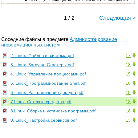
-s
SIZE
1 / 2
Следующая >
Соседние файлы в предмете
Администрирование
информационных систем
2. Linux_Файловая система.pdf
17
3. Linux_Загрузка.Стартеры.pdf
18
4. Linux_Управление процессами.pdf
15
5. Linux_Программирование Shell.pdf
16
6. Linux_Разграничение доступа.pdf
18
7.Linux_Сетевые средства.pdf
18
8.Linux_Сборка и установка программ.pdf
18
9. Linux_Настройка сервисов.pdf
13