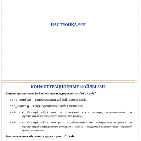
НАСТРОЙКА SSH
КОНФИГУРАЦИОННЫЕ ФАЙЛЫ SSH
Конфигурационные файлы ssh лежат в директории
/etc/ssh/:
– конфигурационный файл демона sshd;
sshd_config
– конфигурационный файл клиента ssh;
ssh_config
– приватный ключ сервера, используемый для
ssh_host_<crypt_alg>_key
организации защищенного входящего канала;
– публичный ключ сервера, используемый для
ssh_host_<crypt_alg>_key.pub
организации защищенного входящего канала; передается клиенту при успешной
аутентификации.
Файлы клиента ssh лежат в директории
~/.ssh: