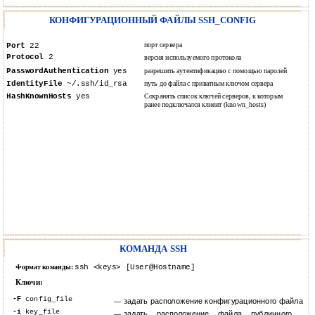
КОНФИГУРАЦИОННЫЙ ФАЙЛЫ SSH_CONFIG
порт сервера
Port
22
Protocol
2
версия используемого протокола
PasswordAuthentication
yes
разрешить аутентификацию с помощью паролей
IdentityFile
~/.ssh/id_rsa
путь до файла с приватным ключом сервера
HashKnownHosts
yes
Сохранять список ключей серверов, к которым
ранее подключался клиент (known_hosts)
КОМАНДА SSH
ssh <keys> [User@Hostname]
Формат команды:
Ключи:
-F
config_file
задать расположение конфигурационного файла
―
-i
key_file
задать расположение файла публичного
―