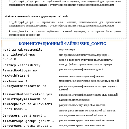
публичный ключ сервера, используемый для организации
id_<crypt_alg>.pub –
защищенного входящего канала и аутентификации клиента под целевым пользователем;
Файлы клиента ssh лежат в директории
~/.ssh:
приватный ключ клиента, используемый для организации
id_<crypt_alg> -
защищенного входящего канала и аутентификации клиента под целевым пользователем;
список публичных ключей серверов, с которыми было ранее
known_hosts –
организовано соединение;
КОНФИГУРАЦИОННЫЙ ФАЙЛЫ SSHD_CONFIG
порт сервера
Port
22
AddressFamily
any
ListenAddress
тип принимаемых пакетов (any/tcp/udp) IP-
0.0.0.0
адрес, с которого будут приниматься пакеты
путь до файла с приватным ключом сервера
HostKey
/etc/ssh/key
разрешить аутентификацию под root
PermitRootLogin
no
MaxAuthTries
6
количество попыток аутентификации
максимальное количество одновременных сессий
MaxSessions
2
PubkeyAuthentication
no
разрешить аутентификацию с помощью парных
ключей
PasswordAuthentication
yes
разрешить аутентификацию с помощью паролей
PermitEmptyPasswords
no
разрешить пустые пароли
TCPKeepAlive
no
AllowUsers
разрешить посылку keep-alive пакетов
user1 user2 …
cписок разрешенных пользователей ssh cписок
запрещенных пользователей ssh cписок
DenyUsers
user1 user2 …
разрешенных групп пользователей ssh cписок
AllowGroups
group1 group2 …
запрещенных групп пользователей ssh
DenyGroups
group1 group2 …