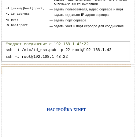
ключа для аутентификации
-J
[user@]host[:port]
задать пользователя, адрес сервера и порт
―
-L
ip_address
задать отдельно
IP-адрес сервера
―
-p
port
задать порт сервера
―
-W
host:port
задать хост и порт сервера для соединения
―
#задает соединение с 192.168.1.43:22
ssh –i /etc/id_rsa.pub –p 22 root@192.168.1.43
ssh –J root@192.168.1.43:22
НАСТРОЙКА XINET