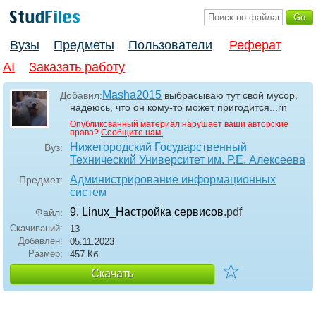
Вузы
Предметы
Пользователи
Реферат
AI
Заказать работу
Masha2015
Добавил:
выбрасываю тут свой мусор,
надеюсь, что он кому-то может пригодится...rn
Опубликованный материал нарушает ваши авторские
права?
Сообщите нам.
Нижегородский Государственный
Вуз:
Технический Университет им. Р.Е. Алексеева
Администрирование информационных
Предмет:
систем
9. Linux_Настройка сервисов
.pdf
Файл:
Скачиваний:
13
Добавлен:
05.11.2023
Размер:
457 Кб
☆
Скачать