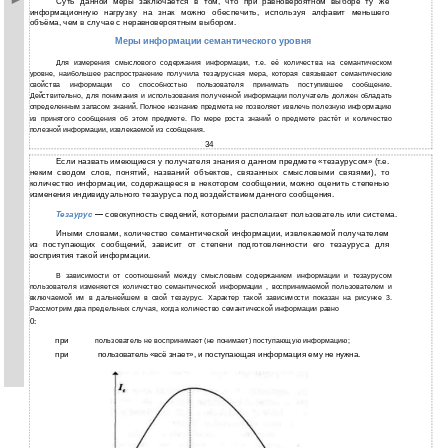
Суть данной меры заключается в том, что при равновероятном выборе ту же
информационную нагрузку на знак можно обеспечить, используя алфавит меньшего
объёма, чем в случае с неравновероятным выбором.
Меры информации семантического уровня
Для измерения смыслового содержания информации, т.е. её количества на семантическом
уровне, наибольшее распространение получила тезаурусная мера, которая связывает семантические
свойства информации со способностью пользователя принимать поступившее сообщение.
Действительно, для понимания и использования полученной информации получатель должен обладать
определенным запасом знаний. Полное незнание предмета не позволяет извлечь полезную информацию
из принятого сообщения об этом предмете. По мере роста знаний о предмете растёт и количество
полезной информации, извлекаемой из сообщения.
34
Если назвать имеющиеся у получателя знания о данном предмете «тезаурусом» (т.е.
неким сводом слов, понятий, названий объектов, связанных смысловыми связями), то
количество информации, содержащееся в некотором сообщении, можно оценить степенью
изменения индивидуального тезауруса под воздействием данного сообщения.
Тезаурус
—
совокупность сведений, которыми располагает пользователь или система.
Иными словами, количество семантической информации, извлекаемой получателем
из поступающих сообщений, зависит от степени подготовленности его тезауруса для
восприятия такой информации.
В зависимости от соотношений между смысловым содержанием информации и тезаурусом
пользователя изменяется количество семантической информации , воспринимаемой пользователем и
включаемой им в дальнейшем в свой тезаурус. Характер такой зависимости показан на рисунке 3.
Рассмотрим два предельных случая, когда количество семантической информации равно
0:
при
пользователь не воспринимает (не понимает) поступающую информацию;
при
пользователь «всё знает», и поступающая информация ему не нужна.