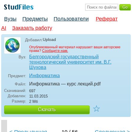
Вузы
Предметы
Пользователи
Реферат
AI
Заказать работу
Upload
Добавил:
Опубликованный материал нарушает ваши авторские
права?
Сообщите нам.
Белгородский государственный
Вуз:
технологический университет им. В.Г.
Шухова
Информатика
Предмет:
Информатика — курс лекций
.pdf
Файл:
Скачиваний:
697
Добавлен:
11.03.2015
Размер:
2 Мб
☆
Скачать