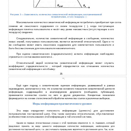
Рисунок 3 — Зависимость количества семантической информации, воспринимаемой
потребителем, от его тезауруса
( )
Максимальное количество семантической информации потребитель приобретает при согла-
совании её смыслового содержания со своим тезаурусом ( ), когда поступающая
информация понятна пользователю и несёт ему ранее неизвестные (отсутствующие в его
тезаурусе) сведения.
Следовательно, количество семантической информации в сообщении, количество
новых знаний, получаемых пользователем, является величиной относительной. Одно и то
же сообщение может иметь смысловое содержание для компетентного пользователя и
быть бессмысленным для пользователя некомпетентного.
При оценке семантического (содержательного) аспекта информации необходимо
стремиться к согласованию величин и .
Относительной мерой количества семантической информации может служить
коэффициент содержательности , который определяется как отношение количества
семантической информации к её объёму:
35
.
Ещё один подход к семантическим оценкам информации, развиваемый в рамках
науковедения, заключается в том, что в качестве основного показателя семантической ценности
информации, содержащейся в анализируемом документе (сообщении, публикации),
принимается количество ссылок на него в других документах. Конкретные показатели
формируются на основе статистической обработки количества ссылок в различных выборках.
Меры информации прагматического уровня
Эта мера определяет полезность информации (ценность) для достижения
пользователем поставленной цели. Она также величина относительная, обусловленная
особенностями использования этой информации в той или иной системе.
Одним из первых отечественных ученых к этой проблеме обратился А. А. Харкевич, который
предложил принять за меру ценности информации количество информации, необходимое для
достижения поставленной цели, т.е. рассчитывать приращение вероятности достижения цели. Так, если