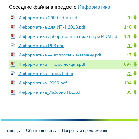
Соседние файлы в предмете
Информатика
Информатика 2009.pdfмп.pdf
70
Информатика для ИТ-1 2013.pdf
140
Информатика лабораторный практикум ИЭМ.pdf
128
Информатика РГЗ.doc
70
Информатика — вопросы к экзамену.pdf
47
Информатика — курс лекций.pdf
697
Информатика. Часть II.doc
72
Информатика_2009.pdf
194
Информатика_Лаб.раб №1.pdf
85
Помощь
Обратная связь
Вопросы и предложения