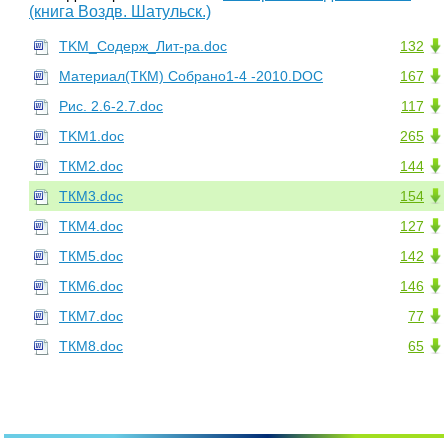
(книга Воздв. Шатульск.)
TKM_Содерж_Лит-ра.doc
132
Материал(ТКМ) Собрано1-4 -2010.DOC
167
Рис. 2.6-2.7.doc
117
ТKM1.doc
265
ТКМ2.doc
144
ТКМ3.doc
154
ТКМ4.doc
127
ТКМ5.doc
142
ТКМ6.doc
146
ТКМ7.doc
77
ТКМ8.doc
65