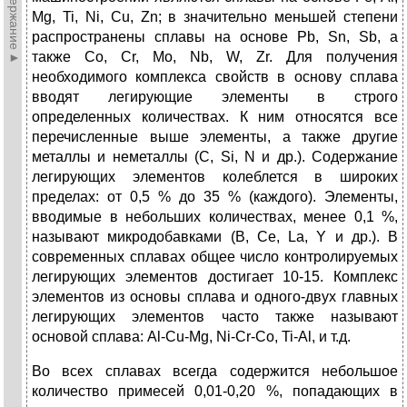
►Содержание►
Mg, Ti, Ni, Cu, Zn; в значительно меньшей степени
распространены сплавы на основе Pb, Sn, Sb, а
также Co, Cr, Mo, Nb, W, Zr. Для получения
необходимого комплекса свойств в основу сплава
вводят легирующие элементы в строго
определенных количествах. К ним относятся все
перечисленные выше элементы, а также другие
металлы и неметаллы (C, Si, N и др.). Содержание
легирующих элементов колеблется в широких
пределах: от 0,5 % до 35 % (каждого). Элементы,
вводимые в небольших количествах, менее 0,1 %,
называют микродобавками (B, Ce, La, Y и др.). В
современных сплавах общее число контролируемых
легирующих элементов достигает 10-15. Комплекс
элементов из основы сплава и одного-двух главных
легирующих элементов часто также называют
основой сплава: Al-Cu-Mg, Ni-Cr-Co, Ti-Al, и т.д.
Во всех сплавах всегда содержится небольшое
количество примесей 0,01-0,20 %, попадающих в