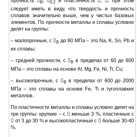
прочность 
, 
и пластичность , , при этом
В
0,2
следует иметь в виду, что твердость и прочность
сплавов значительно выше, чем у чистых базовых
элементов. По прочности металлы и сплавы условно
делят на группы:
– малопрочные, с 
до 60 МПа – это Na, K, Sn, Pb и
В
их сплавы;
– средней прочности, с 
в пределах от 60 до 600
В
МПа – это сплавы на основе Al, Mg, Fe, Ni, Ti, Cu;
– высокопрочные, с 
в пределах от 600 до 2000
В
МПа – это сплавы на основе Fe, Ti и тугоплавких
металлов.
По пластичности металлы и сплавы условно делят на
три группы: хрупкие – с  меньше 3 %, пластичные с
 от 3 до 30 % и высокопластичные с  больше 30-40
%.