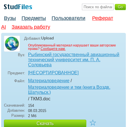
Вузы
Предметы
Пользователи
Реферат
AI
Заказать работу
Upload
Добавил:
Опубликованный материал нарушает ваши авторские
права?
Сообщите нам.
Рыбинский государственный авиационный
Вуз:
технический университет им. П. А.
Соловьева
[НЕСОРТИРОВАННОЕ]
Предмет:
Материаловедение
/
Файл:
Материаловедение и ткм (книга Воздв.
Шатульск.)
/ ТКМ3
.doc
Скачиваний:
154
Добавлен:
08.03.2015
Размер:
2 Мб
☆
Скачать