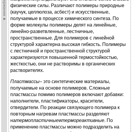
►Содержание►
физические силы. Различают полимеры природные
(каучук, целлюлоза, асбест) и искусственные,
получаемые в процессе химического синтеза. По
форме молекулы полимеры делят на линейные,
линейно-разветвленные, лестничные,
пространственные. Для полимеров с линейной
структурой характерна высокая гибкость. Полимеры
с лестничной и пространственной структурой
характеризуются повышенной термостойкостью,
жесткостью, они не растворимы в органических
растворителях.
Пластмассы
– это синтетические материалы,
получаемые на основе полимеров. Сложные
пластмассы помимо полимеров включают добавки:
наполнители, пластификаторы, красители,
отвердители. По реакции связующего полимера к
повторным нагревам пластмассы разделяют
на
термопластичные
и
термореактивные
. По
применению пластмассы можно подразделить на