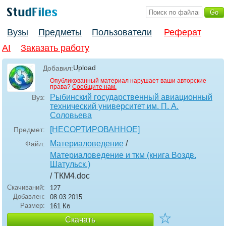
Вузы
Предметы
Пользователи
Реферат
AI
Заказать работу
Upload
Добавил:
Опубликованный материал нарушает ваши авторские
права?
Сообщите нам.
Рыбинский государственный авиационный
Вуз:
технический университет им. П. А.
Соловьева
[НЕСОРТИРОВАННОЕ]
Предмет:
Материаловедение
/
Файл:
Материаловедение и ткм (книга Воздв.
Шатульск.)
/ ТКМ4
.doc
Скачиваний:
127
Добавлен:
08.03.2015
Размер:
161 Кб
☆
Скачать