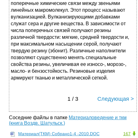
поперечные химические связи между звеньями
линейных макромолекул. Этот процесс называют
вулканизацией. Вулканизирующими добавками
служат сера и другие вещества. В зависимости от
числа поперечных связей получают резины
различной твердости: мягкие, средней твердости и,
при максимальном насыщении серой, получают
твердую резину (эбонит). Различные наполнители
позволяют существенно менять специальные
свойства резины, увеличивая ее износо-, морозо-,
масло- и бензостойкость. Резиновые изделия
армируют тканью и металлической сеткой.
1 / 3
Следующая >
Соседние файлы в папке
Материаловедение и ткм
(книга Воздв. Шатульск.)
Материал(ТКМ) Собрано1-4 -2010.DOC
167