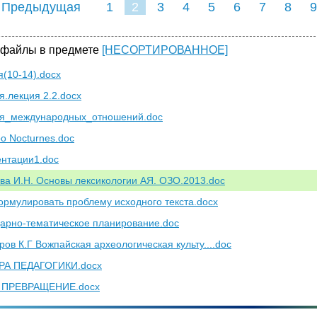
 Предыдущая
1
2
3
4
5
6
7
8
9
16
17
18
19
20
21
 файлы в предмете
[НЕСОРТИРОВАННОЕ]
я(10-14).docx
я.лекция 2.2.docx
я_международных_отношений.doc
о Nocturnes.doc
ентации1.doc
ва И.Н. Основы лексикологии АЯ. ОЗО.2013.doc
ормулировать проблему исходного текста.docx
арно-тематическое планирование.doc
ров К.Г Вожпайская археологическая культу....doc
РА ПЕДАГОГИКИ.docx
. ПРЕВРАЩЕНИЕ.docx