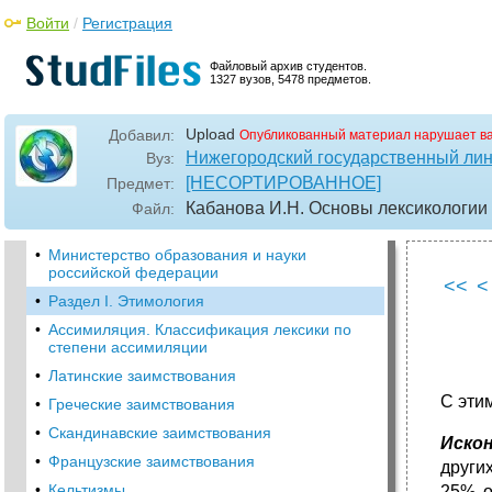
Войти
/
Регистрация
Файловый архив студентов.
1327 вузов, 5478 предметов.
Upload
Добавил:
Опубликованный материал нарушает в
Нижегородский государственный лин
Вуз:
[НЕСОРТИРОВАННОЕ]
Предмет:
Кабанова И.Н. Основы лексикологии
Файл:
•
Министерство образования и науки
российской федерации
<<
<
•
Раздел I. Этимология
•
Ассимиляция. Классификация лексики по
степени ассимиляции
•
Латинские заимствования
С эти
•
Греческие заимствования
•
Скандинавские заимствования
Искон
•
Французские заимствования
други
•
Кельтизмы
25% о