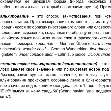
сохраняется ее звуковая форма (иногда несколько 
особенностями языка, в который слово заимствуется). При
калькирование
– это способ заимствования, при кото
словосочетания. При калькировании компоненты заимствуе
и соединяются по образцу иностранного слова или словосо
– слова или выражения, созданные по образцу иноязычного
английском языке возникло много слов и фразеологических
языков. Примеры:
superman
– German Übermensch;
home
Meisterstück;
wonder child
– German Wunderkind;
first dancer
dignitatem;
under consideration
– Latin sub judice;
vicious circle
семантическое калькирование
(заимствование)
– это 
слово меняет свое значение или приобретает новое под 
образом, заимствуется только значение, поскольку зву
калькирование происходит особенно легко в близкородс
свое значение под влиянием скандинавского ‘braud’. Под в
OE
gift
‘выкуп за жену, свадьба’ (Scandinavian ‘дар, подаро
жить’).