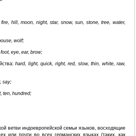
:
fire, hill, moon, night, star, snow, sun, stone, tree, water,
mouse, wolf;
,
foot
,
eye
,
ear
,
brow
;
йства:
hard
,
light
,
quick
,
right
,
red
,
slow
,
thin
,
white
,
raw
,
, say
;
t, ten, hundred;
кой ветви индоевропейской семьи языков, восходящие
х или почти во всех германских языках (таких, как