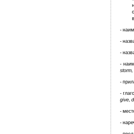
ударения
•
Раздел III. Семасиология
Принцип семантического треугольника
•
Типы значений
- наи
Структура лексического значения слова
- наз
•
Метод компонентного анализа
•
Мотивированность слова. Типы
- наз
мотивированности
•
Народная этимология
- наи
Причины, природа и результаты
storm,
семантических изменений в слове
- при
•
Смысловая (семантическая) структура
слова
- гла
•
Полисемия
give, d
•
1 21 821
Омонимия
- мес
Классификация омонимов
- наре
•
Источники омонимии
- пред