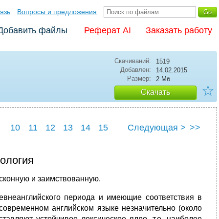
язь
Вопросы и предложения
Добавить файлы
Реферат AI
Заказать работу
Скачиваний:
1519
Добавлен:
14.02.2015
Размер:
2 Мб
☆
Скачать
10
11
12
13
14
15
Следующая >
>>
22
23
24
25
мология
исконную и заимствованную.
евнеанглийского периода и имеющие соответствия в
 современном английском языке незначительно (около
ставляют устойчивое лексическое ядро, т.е. наиболее