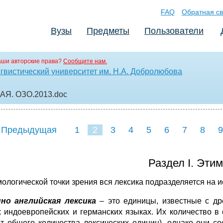
FAQ
Обратная св
Вузы
Предметы
Пользователи
аши авторские права?
Сообщите нам.
гвистический университет им. Н.А. Добролюбова
 АЯ. ОЗО.2013
.doc
 Предыдущая
1
2
3
4
5
6
7
8
9
16
17
18
19
20
21
Раздел I. Эти
мологической точки зрения вся лексика подразделяется на 
но английская лексика
– это единицы, известные с др
х индоевропейских и германских языках. Их количество в
т общего количества лексических единиц), однако они со