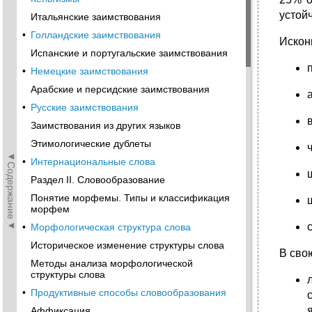
устой
Итальянские заимствования
•
Голландские заимствования
Искон
Испанские и португальские заимствования
•
Немецкие заимствования
Арабские и персидские заимствования
•
Русские заимствования
Заимствования из других языков
Этимологические дублеты
◄Содержание◄
•
Интернациональные слова
Раздел II. Словообразование
Понятие морфемы. Типы и классификация
морфем
•
Морфологическая структура слова
Историческое изменение структуры слова
В сво
Методы анализа морфологической
структуры слова
•
Продуктивные способы словообразования
Аффиксация