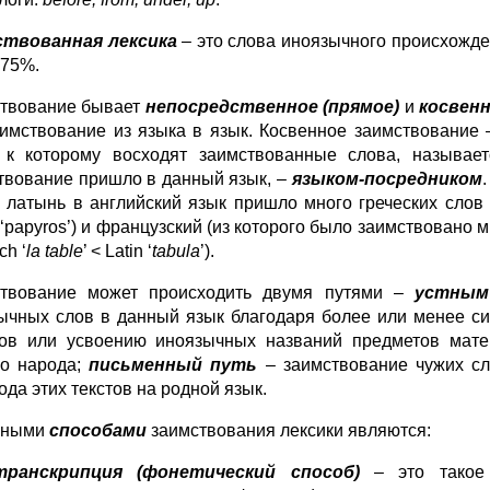
ствованная лексика
– это слова иноязычного происхожде
 75%.
твование бывает
непосредственное (прямое)
и
косвен
аимствование из языка в язык. Косвенное заимствование 
 к которому восходят заимствованные слова, называе
твование пришло в данный язык, –
языком-посредником
з латынь в английский язык пришло много греческих слов
 ‘papyros’) и французский (из которого было заимствовано
ch ‘
la
table
’ < Latin ‘
tabula
’).
твование может происходить двумя путями –
устным
ычных слов в данный язык благодаря более или менее с
ов или усвоению иноязычных названий предметов матери
го народа;
письменный путь
– заимствование чужих сл
ода этих текстов на родной язык.
вными
способами
заимствования лексики являются:
транскрипция (фонетический способ)
– это такое 