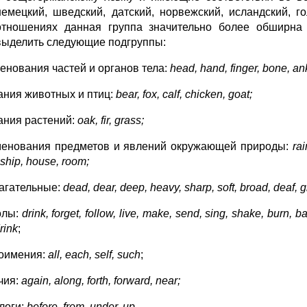
немецкий, шведский, датский, норвежский, исландский, г
отношениях данная группа значительно более обширна
выделить следующие подгруппы:
менования частей и органов тела:
head
,
hand
,
finger
,
bone
,
an
вания животных и птиц:
bear
,
fox
,
calf
,
chicken
,
goat
;
вания растений:
oak
,
fir
,
grass
;
менования предметов и явлений окружающей природы:
rai
 ship, house, room;
лагательные:
dead, dear, deep, heavy, sharp, soft, broad, deaf, gr
голы:
drink, forget, follow, live, make, send, sing, shake, burn, b
rink
;
тоимения:
all, each, self, such
;
чия:
again, along, forth, forward, near;
логи:
before, from, under, up
.