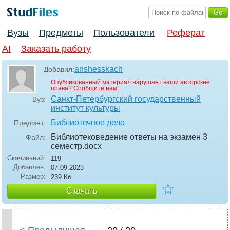
Вузы
Предметы
Пользователи
Реферат
AI
Заказать работу
anshesskach
Добавил:
Опубликованный материал нарушает ваши авторские
права?
Сообщите нам.
Санкт-Петербургский государственный
Вуз:
институт культуры
Библиотечное дело
Предмет:
Библиотековедение ответы на экзамен 3
Файл:
семестр
.docx
Скачиваний:
119
Добавлен:
07.09.2023
Размер:
239 Кб
☆
Скачать