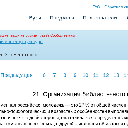
FAQ
Обратная св
Вузы
Предметы
Пользователи
ушает ваши авторские права?
Сообщите нам.
й институт культуры
ен 3 семестр
.docx
 Предыдущая
6
7
8
9
10
11
12
13
1
21. Организация библиотечного
менная российская молодёжь — это 27 % от общей численн
льно-психологических и возрастных особенностей выполня
означные. С одной стороны, она отличается определённы
татком жизненного опыта, с другой – является объектом и 