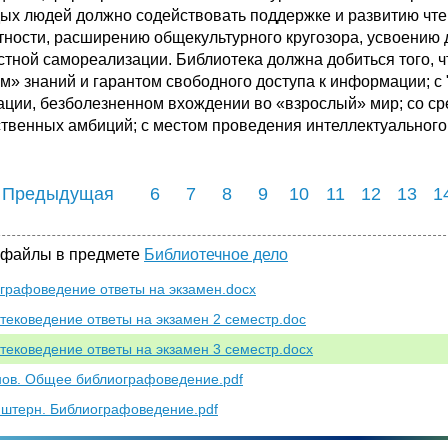
ых людей должно содействовать поддержке и развитию ч
тности, расширению общекультурного кругозора, усвоению 
стной самореализации. Библиотека должна добиться того, ч
м» знаний и гарантом свободного доступа к информации; 
ации, безболезненном вхождении во «взрослый» мир; со ср
твенных амбиций; с местом проведения интеллектуального 
 Предыдущая
6
7
8
9
10
11
12
13
1
 файлы в предмете
Библиотечное дело
графоведение ответы на экзамен.docx
тековедение ответы на экзамен 2 семестр.doc
тековедение ответы на экзамен 3 семестр.docx
ов. Общее библиографоведение.pdf
штерн. Библиографоведение.pdf