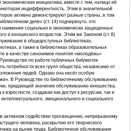
экономическая инициатива, вместе с тем, налицо её
некоторая индифферентность. Этим в значительной
торое активно демонстрируют разные страны, в том
лиотечном деле» (ст. 14) подчеркнуто, что
ия наименее социально и экономически защищенных
ого и юношеского возрастов. Этим же Законом (ст. 8)
служивание в общедоступных библиотеках,
отеках, а также в библиотеках образовательных
нте в качестве синонимов понятия «молодёжь»
Руководстве по работе публичных библиотек
ть потребности всех групп общества, независимо от
положения людей. Однако она несёт особую
ёжи». В Руководстве по библиотечному обслуживанию
теки, придающей значение обслуживанию юношества,
к взрослости, создавая как доступ к ресурсам, так и
интеллектуального, эмоционального и социального
 в активном содействии просвещению, непрерывному
стущего человека, раскрытию его творческого
ника на рынке труда. Библиотечное обслуживание