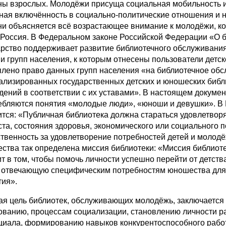
ны взрослых. Молодёжи присуща социальная мобильность и 
ная включённость в социально-политические отношения и 
ни объясняется всё возрастающее внимание к молодёжи, ко
 Россия. В Федеральном законе Российской Федерации «О биб
арство поддерживает развитие библиотечного обслуживан
 и групп населения, к которым отнесены пользователи детск
плено право данных групп населения «на библиотечное об
ализированных государственных детских и юношеских библи
дений в соответствии с их уставами». В настоящем докуме
ебляются понятия «молодые люди», «юноши и девушки». В 
ится: «Публичная библиотека должна стараться удовлетворя
ста, состояния здоровья, экономического или социального 
ственность за удовлетворение потребностей детей и молод
ства так определена миссия библиотеки: «Миссия библио
т в том, чтобы помочь личности успешно перейти от детства 
, отвечающую специфическим потребностям юношества для 
тия».
ая цель библиотек, обслуживающих молодёжь, заключается
ованию, процессам социализации, становлению личности ра
циала, формированию навыков конкурентоспособного работ