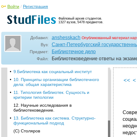
Войти
/
Регистрация
•
3. Становление и развитие отечественного
библиотековедения
Файловый архив студентов.
•
4. Основные профессиональные
1327 вузов, 5478 предметов.
библиотековедческие переодические
издания, их характеристики
anshesskach
Добавил:
•
5. Библиотечное законодательство.
Опубликованный материал нар
Федеральный
Санкт-Петербургский государственны
Вуз:
6. Сущность библиотековедения. Объект и
Библиотечное дело
Предмет:
предмет.
Библиотековедение ответы на экзам
Файл:
•
7. Структура библиотековедения
•
9.Библиотека как социальный институт
•
10. Принципы организации библиотечного
<<
<
дела: общая характеристика
•
11. Типология библиотек. Сущность и
критерии типологии
12. Научные исследования в
библиотековедение.
Совре
•
13. Библиотека как система. Структурно-
социа
функциональный подход
неодн
(С) Столяров
недос