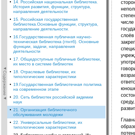
•
14. Российская национальная библиотека.
сторо
История развития, функции, структура,
непол
направления деятельности
степе
•
15. Российская государственная
числе
библиотека.Основные функции, структура,
госуд
направление деятельности.
слоёв
•
16.Государственная публичная научно-
техническая библиотека (гпнтб). Основные
закре
функции, задачи, направления
специ
деятельности
учреж
•
17. Общедоступные публичные библиотеки,
употр
их место в системе библиотек
◄Содержание◄
говор
•
18. Отраслевые библиотеки, их
возра
типологические характеристики
ответ
•
19.Государственная библиотечная политика
юноше
на современном этапе
состои
•
20. Сеть библиотек российской акдемии
среду
наук
разви
•
21. Организация библиотечного
обслуживания молодежи
Главн
•
22. Универсальные библиотеки, их
образ
типологические характеристики
потен