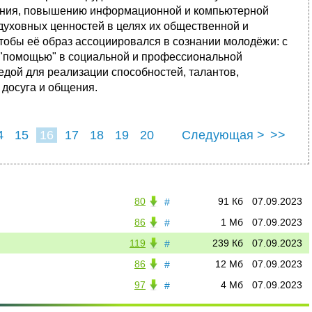
тения, повышению информационной и компьютерной
духовных ценностей в целях их общественной и
тобы её образ ассоциировался в сознании молодёжи: с
с "помощью" в социальной и профессиональной
едой для реализации способностей, талантов,
досуга и общения.
4
15
16
17
18
19
20
Следующая >
>>
80
91 Кб
07.09.2023
#
86
1 Мб
07.09.2023
#
119
239 Кб
07.09.2023
#
86
12 Мб
07.09.2023
#
97
4 Мб
07.09.2023
#