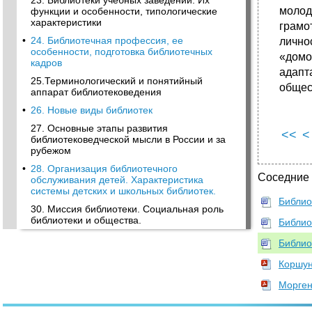
23. Библиотеки учебных заведений. Их
молод
функции и особенности, типологические
характеристики
грамо
•
24. Библиотечная профессия, ее
лично
особенности, подготовка библиотечных
«домо
кадров
адапт
25.Терминологический и понятийный
общес
аппарат библиотековедения
•
26. Новые виды библиотек
27. Основные этапы развития
<<
<
библиотековедческой мысли в России и за
рубежом
•
28. Организация библиотечного
Соседние
обслуживания детей. Характеристика
системы детских и школьных библиотек.
Библио
30. Миссия библиотеки. Социальная роль
библиотеки и общества.
Библио
Библио
Коршун
Морген