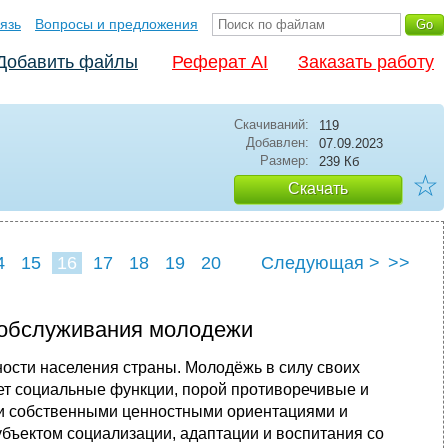
язь
Вопросы и предложения
Добавить файлы
Реферат AI
Заказать работу
Скачиваний:
119
Добавлен:
07.09.2023
Размер:
239 Кб
☆
Скачать
4
15
16
17
18
19
20
Следующая >
>>
 обслуживания молодежи
ости населения страны. Молодёжь в силу своих
ет социальные функции, порой противоречивые и
ми собственными ценностными ориентациями и
субъектом социализации, адаптации и воспитания со