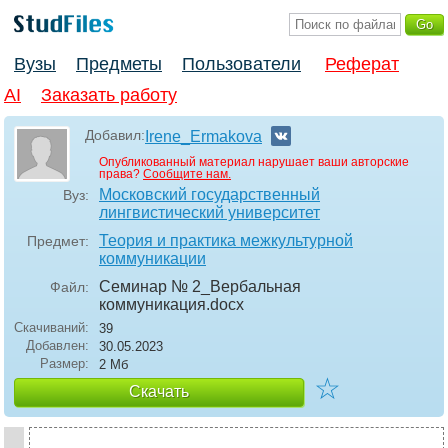
Вузы
Предметы
Пользователи
Реферат
AI
Заказать работу
Добавил:
Irene_Ermakova
Опубликованный материал нарушает ваши авторские
права?
Сообщите нам.
Московский государственный
Вуз:
лингвистический университет
Теория и практика межкультурной
Предмет:
коммуникации
Семинар № 2_Вербальная
Файл:
коммуникация
.docx
Скачиваний:
39
Добавлен:
30.05.2023
Размер:
2 Мб
☆
Скачать