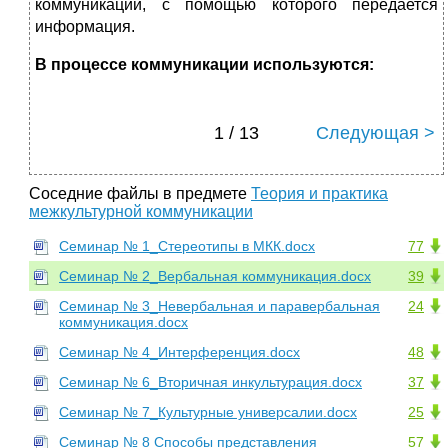
коммуникации, с помощью которого передается
информация.
В процессе коммуникации используются:
1 / 13
Следующая >
Соседние файлы в предмете
Теория и практика
межкультурной коммуникации
Семинар № 1_Стереотипы в МКК.docx
77
Семинар № 2_Вербальная коммуникация.docx
39
Семинар № 3_Невербальная и паравербальная
24
коммуникация.docx
Семинар № 4_Интерференция.docx
48
Семинар № 6_Вторичная инкультурация.docx
37
Семинар № 7_Культурные универсалии.docx
25
Семинар № 8 Способы представления
57