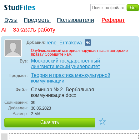
Вузы
Предметы
Пользователи
Реферат
AI
Заказать работу
Добавил:
Irene_Ermakova
Опубликованный материал нарушает ваши авторские
права?
Сообщите нам.
Московский государственный
Вуз:
лингвистический университет
Теория и практика межкультурной
Предмет:
коммуникации
Семинар № 2_Вербальная
Файл:
коммуникация
.docx
Скачиваний:
39
Добавлен:
30.05.2023
Размер:
2 Мб
☆
Скачать