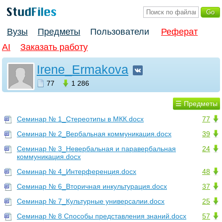
Вузы
Предметы
Пользователи
Реферат
AI
Заказать работу
Irene_Ermakova
77
1 286
☰ Предметы
Семинар № 1_Стереотипы в МКК.docx
77
Семинар № 2_Вербальная коммуникация.docx
39
Семинар № 3_Невербальная и паравербальная
24
коммуникация.docx
Семинар № 4_Интерференция.docx
48
Семинар № 6_Вторичная инкультурация.docx
37
Семинар № 7_Культурные универсалии.docx
25
Семинар № 8 Способы представления знаний.docx
57