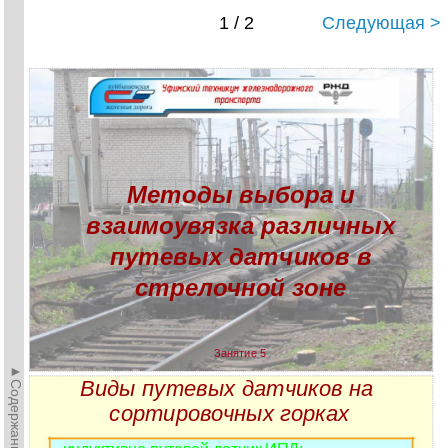
1 / 2
Следующая >
Методы выбора и
взаимоувязка различных
путевых датчиков в
стрелочной зоне
Занятие 5
►Содержание►
Виды путевых датчиков на
сортировочных горках