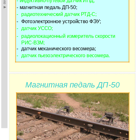
-
индуктивно-путевой
датчик ИПД;
-
магнитная педаль
ДП-50;
-
радиотехнический датчик
РТД-С
;
-
Фотоэлектронное устройство ФЭУ;
-
датчик УССО
;
-
радиолокационный измеритель скорости
РИС-ВЗМ
;
-
датчик механического весомера;
-
датчик пьезоэлектрического весомера
.
Магнитная педаль ДП-50