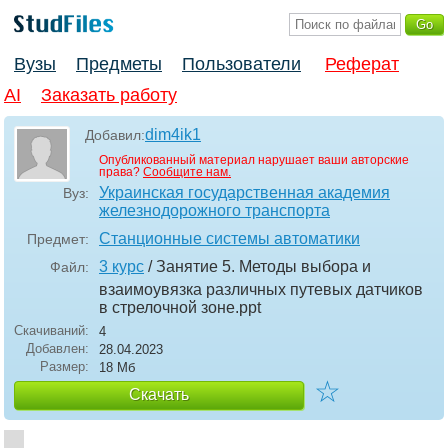
Вузы
Предметы
Пользователи
Реферат
AI
Заказать работу
dim4ik1
Добавил:
Опубликованный материал нарушает ваши авторские
права?
Сообщите нам.
Украинская государственная академия
Вуз:
железнодорожного транспорта
Станционные системы автоматики
Предмет:
3 курс
/ Занятие 5. Методы выбора и
Файл:
взаимоувязка различных путевых датчиков
в стрелочной зоне
.ppt
Скачиваний:
4
Добавлен:
28.04.2023
Размер:
18 Мб
☆
Скачать