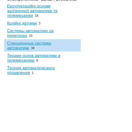
Експлуатаційні основи
залізничної автоматики та
телемеханіки
18
Колійні датчики
3
Системы автоматики на
перегонах
15
Станционные системы
автоматики
38
Теории основ автоматики и
телемеханики
6
Теория автоматического
управления
1