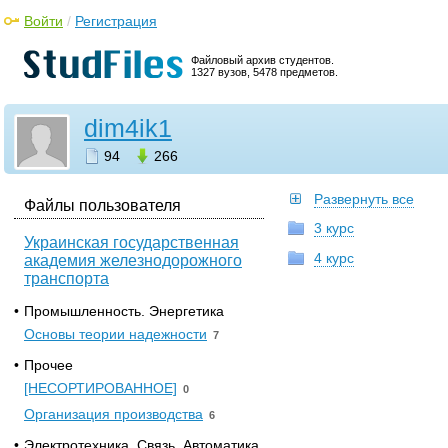
Войти
/
Регистрация
Файловый архив студентов.
1327 вузов, 5478 предметов.
dim4ik1
94
266
Развернуть все
Файлы пользователя
3 курс
Украинская государственная
4 курс
академия железнодорожного
транспорта
•
Промышленность. Энергетика
Основы теории надежности
7
•
Прочее
[НЕСОРТИРОВАННОЕ]
0
Организация производства
6
•
Электротехника. Связь. Автоматика