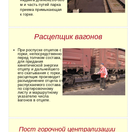
м и часть путей парка
приема примыкающая
к горке.
Расцепщик вагонов
•
При роспуске отцепов с
горки, непосредственно
перед толчком состава,
для придания
кинетической энергии
отцепу и дальнейшего
его скатывания с горки,,
расцепщик производит
разъединение отцепа от
распускаемого состава
по сортировочному
листу и маршрутному
указателю числа
вагонов в отцепе.
Пост горочной централизации