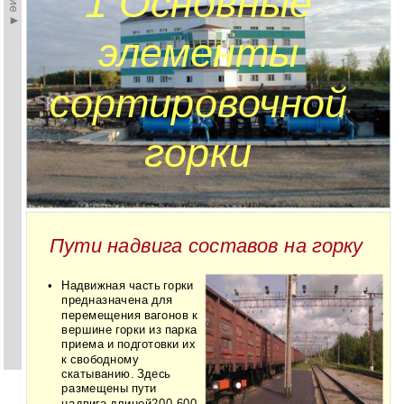
1 Основные
элементы
сортировочной
горки
Пути надвига составов на горку
•
Надвижная часть горки
предназначена для
перемещения вагонов к
вершине горки из парка
приема и подготовки их
к свободному
скатыванию. Здесь
размещены пути
надвига
длиной200-600