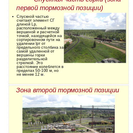
первой тормозной позиции)
•
Спускной частью
считают элемент СГ
длиной Lр,
расположенный между
вершиной и расчетной
точкой, находящейся на
сортировочном пути на
удалении lрт от
предельного столбика за
самой удаленной от
вершины горки
разделительной
стрелкой. Это
расстояние колеблется в
пределах
50-100 м, но
не менее 12 м.
Зона второй тормозной позиции