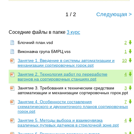
1 / 2
Следующая >
Соседние файлы в папке
3 курс
Блочний план.vsd
2
Виконавча група БМРЦ.vss
1
Занятие 1. Введение в системы автоматизации и
10
механизации сортировочных горок.ppt
Занятие 2. Технология работ по переработке
4
вагонов на сортировочных станциях.ppt
Занятие 3. Требования к техническим средствам
3
автоматизации и механизации сортировочных горок.ppt
Занятие 4. Особенности составления
7
схематического и двухниточного планов сортировочных
горок.ppt
Занятие 5. Методы выбора и взаимоувязка
4
различных путевых датчиков в стрелочной зоне.ppt
Занятие 6. Размещение различных типов
3