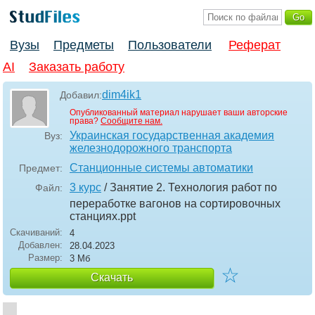
Вузы
Предметы
Пользователи
Реферат
AI
Заказать работу
dim4ik1
Добавил:
Опубликованный материал нарушает ваши авторские
права?
Сообщите нам.
Украинская государственная академия
Вуз:
железнодорожного транспорта
Станционные системы автоматики
Предмет:
3 курс
/ Занятие 2. Технология работ по
Файл:
переработке вагонов на сортировочных
станциях
.ppt
Скачиваний:
4
Добавлен:
28.04.2023
Размер:
3 Мб
☆
Скачать