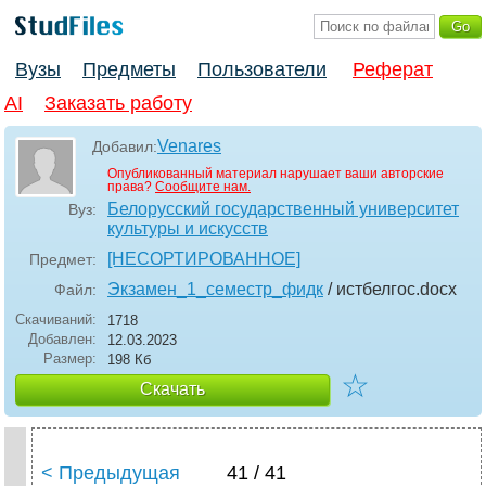
Вузы
Предметы
Пользователи
Реферат
AI
Заказать работу
Venares
Добавил:
Опубликованный материал нарушает ваши авторские
права?
Сообщите нам.
Белорусский государственный университет
Вуз:
культуры и искусств
[НЕСОРТИРОВАННОЕ]
Предмет:
Экзамен_1_семестр_фидк
/ истбелгос
.docx
Файл:
Скачиваний:
1718
Добавлен:
12.03.2023
Размер:
198 Кб
☆
Скачать
< Предыдущая
41 / 41