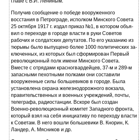
главе с В.И. Лениным.
Получив сообщение о победе вооруженного
восстания в Петрограде, ис­полком Минского Совета
25 октября 1917 г. издал приказ №1, в котором объя­
вил о переходе в городе власти в руки Советов
рабочих и солдатских депута­тов. По его указанию из
тюрьмы было выпущено более 1000 политических за­
ключенных, из которых был сформирован Первый
революционный полк имени Минского Совета.
Вместе с отрядами красногвардейцев, 37-м и 289-м
запас­ными пехотными полками они составили
вооруженные силы большевиков в городе. Была
установлена охрана железнодорожного вокзала,
правительствен­ных и военных учреждений, почты,
телеграфа, радиостанции. Вскоре был соз­дан
Военно-революционный комитет Западного фронта,
который взял на себя инициативу по переходу власти
к Советам. В него вошли большевики В. Кно­рин, К.
Ландер, А. Мясников и др.