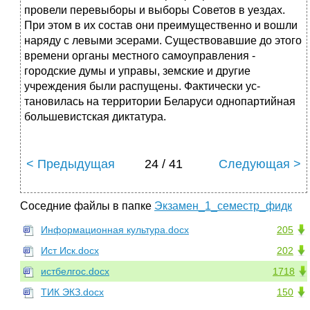
провели перевыборы и выборы Советов в уездах.
При этом в их состав они преимущественно и вошли
наряду с левыми эсерами. Су­ществовавшие до этого
времени органы местного самоуправления -
городские думы и управы, земские и другие
учреждения были распущены. Фактически ус­
тановилась на территории Беларуси однопартийная
большевистская диктатура.
< Предыдущая
24 / 41
Следующая >
Соседние файлы в папке
Экзамен_1_семестр_фидк
Информационная культура.docx
205
Ист Иск.docx
202
истбелгос.docx
1718
ТИК ЭКЗ.docx
150