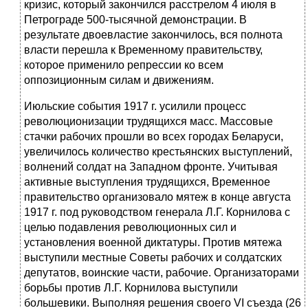
кризис, который закончился расстрелом 4 июля в
Петрограде 500-тысячной демонстрации. В
результате двоевластие закончилось, вся полнота
власти пе­решла к Временному правительству,
которое применило репрессии ко всем
оппозиционным силам и движениям.
Июльские события 1917 г. усилили процесс
революционизации трудя­щихся масс. Массовые
стачки рабочих прошли во всех городах Беларуси,
уве­личилось количество крестьянских выступлений,
волнений солдат на Западном фронте. Учитывая
активные выступления трудящихся, Временное
правитель­ство организовало мятеж в конце августа
1917 г. под руководством генерала Л.Г. Корнилова с
целью подавления революционных сил и
установления воен­ной диктатуры. Против мятежа
выступили местные Советы рабочих и солдат­ских
депутатов, воинские части, рабочие. Организаторами
борьбы против Л.Г. Корнилова выступили
большевики. Выполняя решения своего VI съезда (26