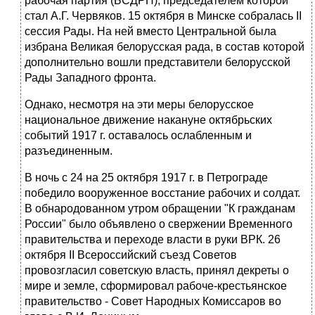
рабочая партия (БСДРП), председателем которой
стал А.Г. Червяков. 15 октября в Минске собралась II
сессия Рады. На ней вместо Цен­тральной была
избрана Великая белорусская рада, в состав которой
дополни­тельно вошли представители белорусской
Рады Западного фронта.
Однако, несмотря на эти меры белорусское
национальное движение нака­нуне октябрьских
событий 1917 г. оставалось ослабленным и
разъединенным.
В ночь с 24 на 25 октября 1917 г. в Петрограде
победило вооруженное вос­стание рабочих и солдат.
В обнародованном утром обращении "К гражданам
России" было объявлено о свержении Временного
правительства и переходе власти в руки ВРК. 26
октября II Всероссийский съезд Советов
провозгласил советскую власть, принял декреты о
мире и земле, сформировал рабоче-крестьянское
прави­тельство - Совет Народных Комиссаров во