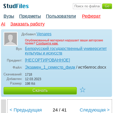
Вузы
Предметы
Пользователи
Реферат
AI
Заказать работу
Venares
Добавил:
Опубликованный материал нарушает ваши авторские
права?
Сообщите нам.
Белорусский государственный университет
Вуз:
культуры и искусств
[НЕСОРТИРОВАННОЕ]
Предмет:
Экзамен_1_семестр_фидк
/ истбелгос
.docx
Файл:
Скачиваний:
1718
Добавлен:
12.03.2023
Размер:
198 Кб
☆
Скачать
< Предыдущая
24 / 41
Следующая >