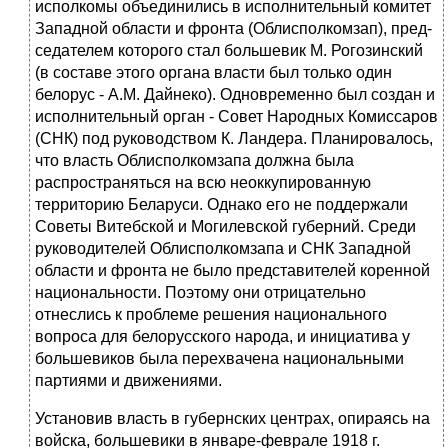
исполкомы объединились в исполнительный комитет
Западной области и фронта (Облисполкомзап), пред­
седателем которого стал большевик М. Рогозинский
(в составе этого органа власти был только один
белорус - A.M. Дайнеко). Одновременно был создан и
исполнительный орган - Совет Народных Комиссаров
(СНК) под руково­дством К. Ландера. Планировалось,
что власть Облисполкомзапа должна была
распространяться на всю неоккупированную
территорию Беларуси. Однако его не поддержали
Советы Витебской и Могилевской губерний. Среди
руководи­телей Облисполкомзапа и СНК Западной
области и фронта не было представи­телей коренной
национальности. Поэтому они отрицательно
отнеслись к про­блеме решения национального
вопроса для белорусского народа, и инициатива у
большевиков была перехвачена национальными
партиями и движениями.
Установив власть в губернских центрах, опираясь на
войска, большевики в январе-феврале 1918 г.