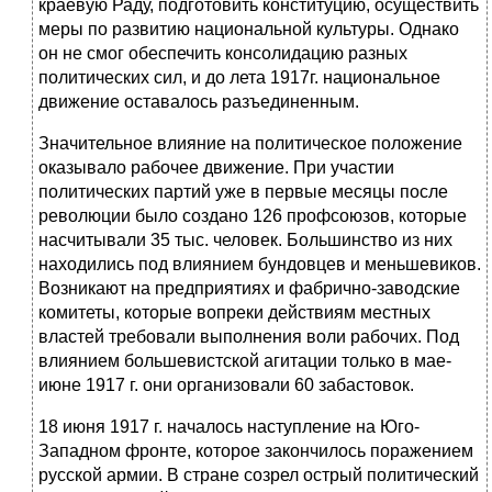
краевую Раду, под­готовить конституцию, осуществить
меры по развитию национальной культу­ры. Однако
он не смог обеспечить консолидацию разных
политических сил, и до лета 1917г. национальное
движение оставалось разъединенным.
Значительное влияние на политическое положение
оказывало рабочее дви­жение. При участии
политических партий уже в первые месяцы после
революции было создано 126 профсоюзов, которые
насчитывали 35 тыс. человек. Большин­ство из них
находились под влиянием бундовцев и меньшевиков.
Возникают на предприятиях и фабрично-заводские
комитеты, которые вопреки действиям ме­стных
властей требовали выполнения воли рабочих. Под
влиянием большевист­ской агитации только в мае-
июне 1917 г. они организовали 60 забастовок.
18 июня 1917 г. началось наступление на Юго-
Западном фронте, которое закончилось поражением
русской армии. В стране созрел острый политический