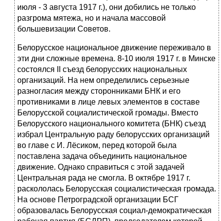
июля - 3 августа 1917 г.), они добились не только
разгрома мятежа, но и нача­ла массовой
большевизации Советов.
Белорусское национальное движение переживало в
эти дни сложные времена. 8-10 июля 1917 г. в Минске
состоялся II съезд белорусских нацио­нальных
организаций. На нем определились серьезные
разногласия между сто­ронниками БНК и его
противниками в лице левых элементов в составе
Бело­русской социалистической громады. Вместо
Белорусского национального ко­митета (БНК) съезд
избрал Центральную раду белорусских организаций
во главе с И. Лёсиком, перед которой была
поставлена задача объединить нацио­нальное
движение. Однако справиться с этой задачей
Центральная рада не смогла. В октябре 1917 г.
раскололась Белорусская социалистическая громада.
На основе Петроградской организации БСГ
образовалась Белорусская социал-демократическая