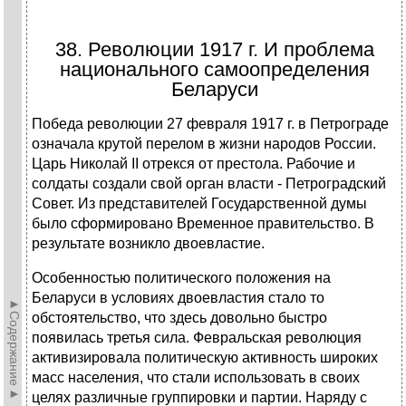
38. Революции 1917 г. И проблема
национального самоопределения
Беларуси
Победа революции 27 февраля 1917 г. в Петрограде
означала крутой пе­релом в жизни народов России.
Царь Николай II отрекся от престола. Рабочие и
солдаты создали свой орган власти - Петроградский
Совет. Из представите­лей Государственной думы
было сформировано Временное правительство. В
результате возникло двоевластие.
Особенностью политического положения на
Беларуси в условиях двое­властия стало то
►Содержание►
обстоятельство, что здесь довольно быстро
появилась третья сила. Февральская революция
активизировала политическую активность ши­роких
масс населения, что стали использовать в своих
целях различные груп­пировки и партии. Наряду с