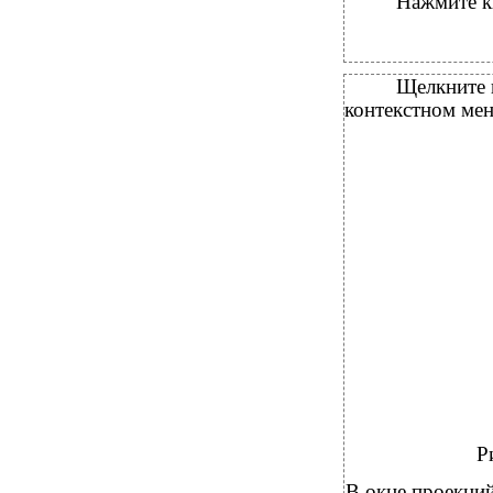
Нажмите 
Щелкните 
контекстном ме
Р
В окне проекци