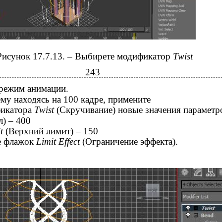
Рисунок 17.7.13. – Выбирете модификатор
Twist
243
режим анимации.
му находясь на 100 кадре, примените
фикатора
Twist
(Скручивание) новые значения параметр
л) – 400
it
(Верхний лимит) – 150
е флажок
Limit Effect
(Ограничение эффекта).