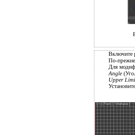
Включите 
По-прежне
Для моди
Angle
(Уго
Upper Lim
Установит