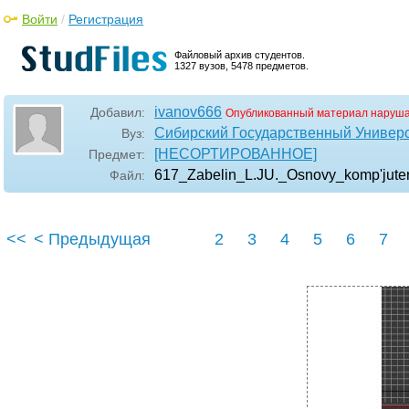
Войти
/
Регистрация
Файловый архив студентов.
1327 вузов, 5478 предметов.
ivanov666
Добавил:
Опубликованный материал наруша
Сибирский Государственный Универ
Вуз:
[НЕСОРТИРОВАННОЕ]
Предмет:
617_Zabelin_L.JU._Osnovy_komp'jutern
Файл:
<<
< Предыдущая
2
3
4
5
6
7