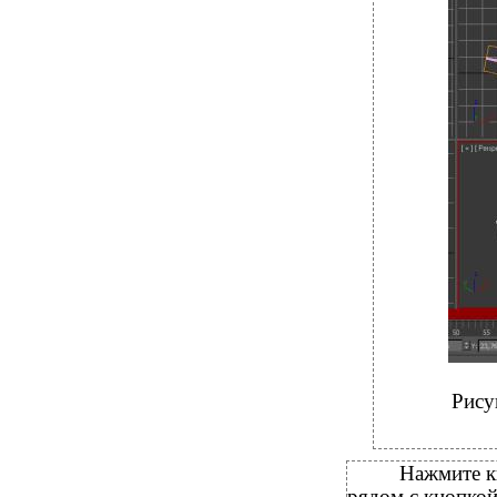
Рису
Нажмите 
рядом с кнопкой