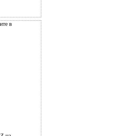
ите в
 Z на