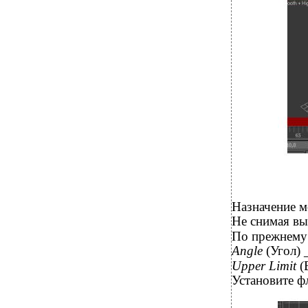
Назначение м
Не снимая вы
По прежнему 
Angle
(Угол) 
Upper Limit
(
Установите 