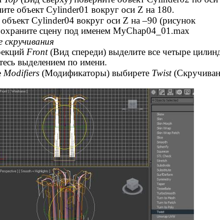
ите объект Cylinder01 вокруг оси Z на 180.
объект Cylinder04 вокруг оси Z на –90 (рисунок
 Сохраните сцену под именем MyChap04_01.max
е скручивания
оекций
Front
(Вид спереди) выделите все четыре цилин
тесь выделением по имени.
е
Modifiers
(Модификаторы) выбирете
Twist
(Скручиван