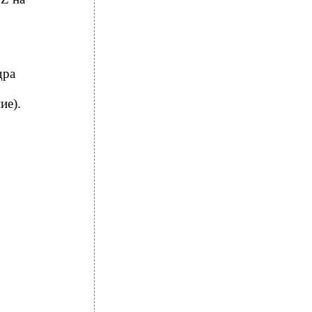
дра
ие).