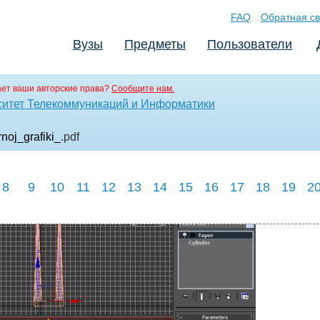
FAQ
Обратная св
Вузы
Предметы
Пользователи
ет ваши авторские права?
Сообщите нам.
ситет Телекоммуникаций и Информатики
oj_grafiki_
.pdf
8
9
10
11
12
13
14
15
16
17
18
19
2