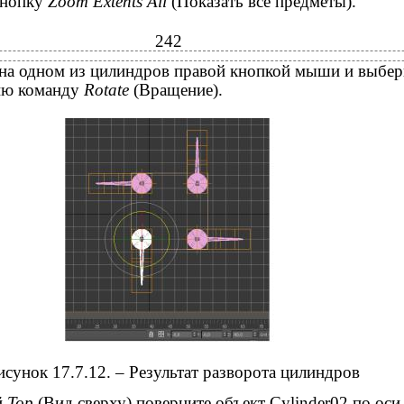
кнопку
Zoom Extents All
(Показать все предметы).
242
на одном из цилиндров правой кнопкой мыши и выбер
ню команду
Rotate
(Вращение).
исунок 17.7.12. – Результат разворота цилиндров
й
Top
(Вид сверху) поверните объект Cylinder02 по оси