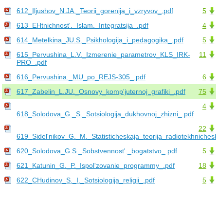
612_Iljushov_N.JA._Teorii_gorenija_i_vzryvov_.pdf
5
613_EHtnichnost'._Islam._Integratsija_.pdf
4
614_Metelkina_JU.S._Psikhologija_i_pedagogika_.pdf
5
615_Pervushina_L.V._Izmerenie_parametrov_KLS_IRK-
11
PRO_.pdf
616_Pervushina._MU_po_REJS-305_.pdf
6
617_Zabelin_L.JU._Osnovy_komp'juternoj_grafiki_.pdf
75
4
618_Solodova_G._S._Sotsiologija_dukhovnoj_zhizni_.pdf
22
619_Sidel'nikov_G._M._Statisticheskaja_teorija_radiotekhnichesk
620_Solodova_G.S._Sobstvennost'._bogatstvo_.pdf
5
621_Katunin_G._P._Ispol'zovanie_programmy_.pdf
18
622_CHudinov_S._I._Sotsiologija_religii_.pdf
5