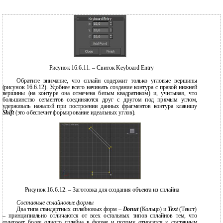
Рисунок 16.6.11. – Свиток Keyboard Entry
Обратите внимание, что сплайн содержит только угловые вершины
(рисунок 16.6.12). Удобнее всего начинать создание контура с правой нижней
вершины (на контуре она отмечена белым квадратиком) и, учитывая, что
большинство сегментов соединяются друг с другом под прямым углом,
удерживать нажатой при построении данных фрагментов контура клавишу
Shift
(это обеспечит формирование идеальных углов).
Рисунок 16.6.12. – Заготовка для создания объекта из сплайна
Составные сплайновые формы
Два типа стандартных сплайновых форм –
Donut
(Кольцо) и
Text
(Текст)
– принципиально отличаются от всех остальных типов сплайнов тем, что
содержат более одного сплайна в форме и потому относятся к составным