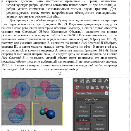
каркасы должны быть построены правильно – грани, совместно

использующие ребро, должны совместно использовать и две вершины, а
ребро может совместно использоваться только двумя гранями. Для
редактируемых сеток может потребоваться объединение совпадающих
вершин вручную в режиме
Edit Mesh.
Для примера попробуйте создать булеву операцию вычитания на примере
трех перекрывающихся сфер (рисунок 16.9.2). Выделите центральную сферу, на
панели
Create
установите категорию объектов
Geometry,
в списке типов объектов
укажите тип
Compound Objects
(Составные Объекты), щелкните по кнопке
Boolean и установите операцию
Subtraction
(A-B).
Обратите внимание, что в
начальный момент оказывается определенным лишь операнд
A
(рисунок 16.9.3),
поэтому для указания операнда B щелкните по кнопке
Pick Operand B
(Выбрать
операнд B), а затем укажите мышью самую большую из сфер. В итоге в сфере,
использованной в качестве операнда
A
, появится выемка (рисунок 16.9.4). Если
операнд B был задан неправильно, не следует сразу же вновь щелкать по кнопке
Pick Operand B
и указывать другой объект (хотя программа это позволяет),
поскольку объект, неудачно выбранный как операнд
B
,
не восстановится (рисунок
16.9.5.). В таких ситуациях нужно сначала отменить предыдущий выбор операнда
B
командой
Undo
и только потом сделать новый выбор.
137