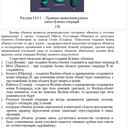
Рисунок 16.9.1. – Примеры применения разных
типов булевых операций
136
Булевы объекты являются разновидностью составных объектов и поэтому
принадлежат к группе
Compound Objects
(Составные Объекты) из категории
Geometry
(Геометрия) на панели
Create
(Создать). Технология создания булева
объекта состоит из двух этапов – предварительной подготовки исходных объектов
и последующего применения к ним требуемой булевой операции, причем перед
применением последней один из исходных объектов обязательно должен быть
выделен, иначе операция Boolean окажется недоступной.
Существует несколько методов создания булевых объектов:
Copy
(Копия) – при создании булева объекта сохраняется оригинал операнда В;

Move
(Перенос) – при создании булева объекта оригинал операнда В не

сохраняется;
Instance
(Образец) – создается Boolean-объект и одновременно сохраняется

копия операнда В; при изменении копии булев объект будет изменяться, а
при изменении булева объекта будет меняться копия;
Reference
(Ссылка) – создается Boolean-объект и одновременно сохраняется

копия В-операнда; если при этом изменять оригинал, то Boolean-объект
тоже изменится; если же изменять Boolean-объект, то оригинал при этом
изменяться не будет.
Результат булевой операции не всегда оказывается удачным, поэтому

следует соблюдать ряд условий:
исходные объекты должны пересекаться в некоторой области пространства,

причем характер пересечения нужно тщательно отрегулировать в окнах
проекций;
исходные объекты должны иметь достаточное количество сегментов и

быть сглаженными, иначе результат окажется слишком грубым или совсем
не соответствующим задуманному;