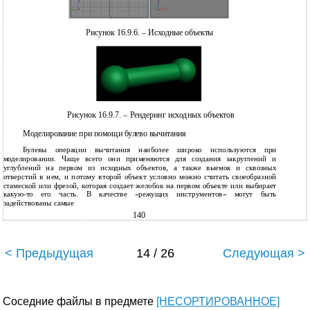
Рисунок 16.9.6. – Исходные объекты
Рисунок 16.9.7. – Рендеринг исходных объектов
Моделирование при помощи булево вычитания
Булевы операции вычитания наиболее широко используются при
моделировании. Чаще всего они применяются для создания закруглений и
углублений на первом из исходных объектов, а также выемок и сквозных
отверстий в нем, и потому второй объект условно можно считать своеобразной
стамеской или фрезой, которая создает желобок на первом объекте или выбирает
какую-то его часть. В качестве «режущих инструментов» могут быть
задействованы самые
140
< Предыдущая
14 / 26
Следующая >
Соседние файлы в предмете
[НЕСОРТИРОВАННОЕ]