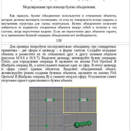
Моделирование при помощи булево объединения.
Как правило, булево объединение используется в отношении объектов,
которые должны выглядеть сплошными, то есть их поверхность всегда закрыта, а
внутренняя структура для сцены неактуальна. Булево объединение позволяет
избавиться от видимости соединения объектов между собой и полезно в тех
случаях, когда пересечение видимо. Если же пересечение двух объектов скрыто,
то в применении булевой операции объединения нет необходимости.
139
Для примера попробуем последовательно объединить три стандартных
примитива – две сферы и цилиндр – в форму гантели. Создайте исходные
объекты и разместите их по отношению друг к другу нужным образом
(рисунок 16.9.6 и 16.9.7). Выделите цилиндр, активируйте булеву операцию
Union
, для определения операнда B щелкните по кнопке
Pick Operand B
(Выбрать операнд
B
), а затем укажите мышью одну из сфер. В итоге цилиндр
и сфера станут единым объектом. Выделите объединенный объект,
активизируйте режим создания булевых объектов, щелкните по кнопке
Pick
Operand B
(Выбрать операнд
B
) и укажите вторую сферу. Результатом станет
получение одного единственного булева объекта.