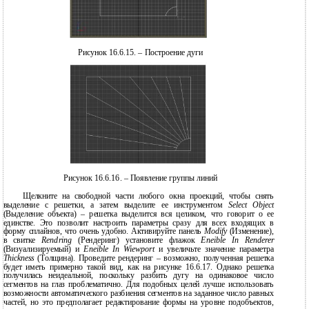
Рисунок 16.6.15. – Построение дуги
Рисунок 16.6.16. – Появление группы линий
Щелкните на свободной части любого окна проекций, чтобы снять
выделение с решетки, а затем выделите ее инструментом
Select Object
(Выделение объекта) – решетка выделится вся целиком, что говорит о ее
единстве. Это позволит настроить параметры сразу для всех входящих в
форму сплайнов, что очень удобно. Активируйте панель
Modify
(Изменение),
в свитке
Rendring
(Рендеринг) установите флажок
Eneible In Renderer
(Визуализируемый) и
Eneible In Wiewport
и увеличьте значение параметра
Thickness
(Толщина). Проведите рендеринг – возможно, полученная решетка
будет иметь примерно такой вид, как на рисунке 16.6.17. Однако решетка
получилась неидеальной, поскольку разбить дугу на одинаковое число
сегментов на глаз проблематично. Для подобных целей лучше использовать
возможности автоматического разбиения сегментов на заданное число равных
частей, но это предполагает редактирование формы на уровне подобъектов,