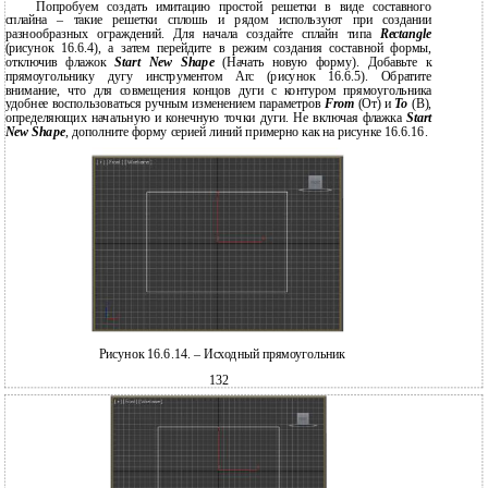
Попробуем создать имитацию простой решетки в виде составного
сплайна – такие решетки сплошь и рядом используют при создании
разнообразных ограждений. Для начала создайте сплайн типа
Rectangle
(рисунок 16.6.4), а затем перейдите в режим создания составной формы,
отключив флажок
Start New Shape
(Начать новую форму). Добавьте к
прямоугольнику дугу инструментом Arc (рисунок 16.6.5). Обратите
внимание, что для совмещения концов дуги с контуром прямоугольника
удобнее воспользоваться ручным изменением параметров
From
(От) и
To
(В),
определяющих начальную и конечную точки дуги. Не включая флажка
Start
New Shape
, дополните форму серией линий примерно как на рисунке 16.6.16.
Рисунок 16.6.14. – Исходный прямоугольник
132