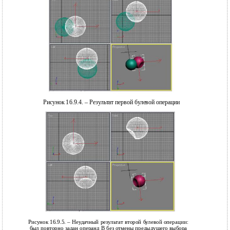
Рисунок 16.9.4. – Результат первой булевой операции
Рисунок 16.9.5. – Неудачный результат второй булевой операции:
был повторно задан операнд B без отмены предыдущего выбора