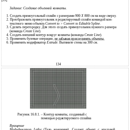
[19].
Задание: Создание объемной комнаты.
1.
Создать прямоугольный сплайн с размерами 900
Х
800 см на виде сверху.
2.
Преобразовать прямоугольник в редактируемый сплайн командой кон-
текстного меню объекта
Convert to > Convert to Editable Spline
.
3.
Сделать перегородку. Для этого создать прямоугольник нужного размера
(команда
Create Line
).
4.
Создать внешний контур вокруг комнаты (команда
Create Line
).
5.
Применить булевые операции,
не забывая присоединять объекты.
6.
Применить модификатор
Extrude
. Вытяните стены на 300 см.
134
Рисунок 16.8.1. – Контур комнаты, созданный с
помощью редактируемого сплайна
Вращение
Модификатор Lathe
(Тело вращения). Создает объект с круговой