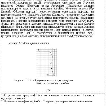
симметрией, поворачивая сплайн относительно какой-либо оси. Значение
параметра
Degrees
(Градусы) свитка
Parameters
(Параметры) данного
модификатора определяет угол вращения сплайна. Установка флажка
Flip
Normals
(Обратить нормали) позволяет менять ориентацию нормалей на
противоположенную. Параметр
Segments
(Сегменты) определяет количество
сегментов, на которые будет разбиваться поверхность объекта, созданного
вращением. Подобно выдавленным объектам, тела вращения могут иметь
торцы, для определения которых используются параметры раздела
Capping
(Накрытие). Для выбора оси вращения используются кнопки раздела
Direction
(Направление). Используя кнопки раздела
Align
(Выравнивание) в свитке,
можно выровнять ось в соответствии с минимальной (кнопка
Min
),
центральной (кнопка
Center
) или максимальной (кнопка
Max
) точкой объекта.
Задание: Создать круглый столик.
Рисунок 16.8.2. – Создание контура для вращения
объекта с помощью сплайна
135
1.
Создать сплайн (рисунок). Обратить внимание на виды вершин. Поставить
где надо сглаженные.
2.
Применить модификатор
Lather
. С параметром выравнивания min или max.