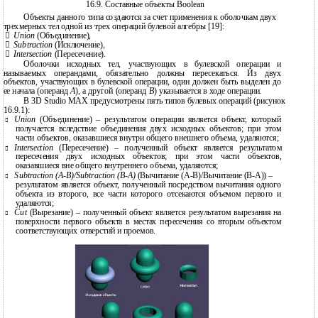
16.9. Составные объекты Boolean
Объекты данного типа создаются за счет применения к оболочкам двух
трехмерных тел одной из трех операций булевой алгебры [19]:

Union
(Объединение),

Subtraction
(Исключение),

Intersection
(Пересечение).
Оболочки исходных тел, участвующих в булевской операции и
называемых операндами, обязательно должны пересекаться. Из двух
объектов, участвующих в булевской операции, один должен быть выделен до
ее начала (операнд
А
), а другой (операнд
В
) указывается в ходе операции.
В 3D Studio MAX предусмотрены пять типов булевых операций (рисунок
16.9.1):
Union
(Объединение) – результатом операции является объект, который

получается вследствие объединения двух исходных объектов; при этом
части объектов, оказавшиеся внутри общего внешнего объема, удаляются;
Intersection
(Пересечение) – полученный объект является результатом

пересечения двух исходных объектов; при этом части объектов,
оказавшиеся вне общего внутреннего объема, удаляются;
Subtraction
(A-B)/Subtraction (B-A)
(Вычитание
(A-B)/Вычитание
(B-A))
–

результатом является объект, полученный посредством вычитания одного
объекта из второго, все части которого отсекаются объемом первого и
удаляются;
Cut
(Вырезание) – полученный объект является результатом вырезания на

поверхности первого объекта в местах пересечения со вторым объектом
соответствующих отверстий и проемов.