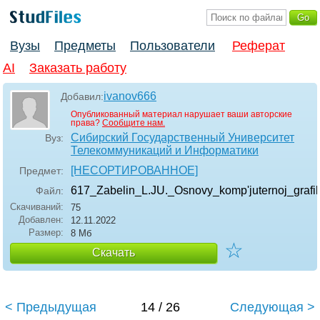
Вузы
Предметы
Пользователи
Реферат
AI
Заказать работу
ivanov666
Добавил:
Опубликованный материал нарушает ваши авторские
права?
Сообщите нам.
Сибирский Государственный Университет
Вуз:
Телекоммуникаций и Информатики
[НЕСОРТИРОВАННОЕ]
Предмет:
617_Zabelin_L.JU._Osnovy_komp'juternoj_grafik
Файл:
Скачиваний:
75
Добавлен:
12.11.2022
Размер:
8 Мб
☆
Скачать
< Предыдущая
14 / 26
Следующая >