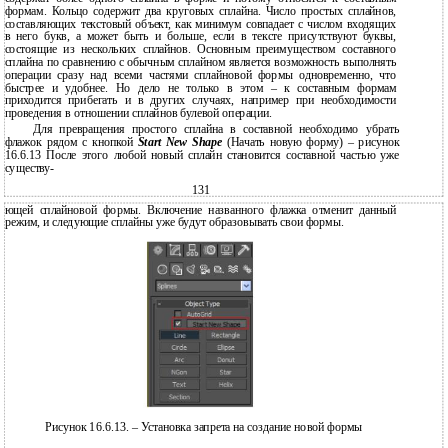
формам. Кольцо содержит два круговых сплайна. Число простых сплайнов,
составляющих текстовый объект, как минимум совпадает с числом входящих
в него букв, а может быть и больше, если в тексте присутствуют буквы,
состоящие из нескольких сплайнов. Основным преимуществом составного
сплайна по сравнению с обычным сплайном является возможность выполнять
операции сразу над всеми частями сплайновой формы одновременно, что
быстрее и удобнее. Но дело не только в этом – к составным формам
приходится прибегать и в других случаях, например при необходимости
проведения в отношении сплайнов булевой операции.
Для превращения простого сплайна в составной необходимо убрать
флажок рядом с кнопкой
Start New Shape
(Начать новую форму) – рисунок
16.6.13 После этого любой новый сплайн становится составной частью уже
существу-
131
ющей сплайновой формы. Включение названного флажка отменит данный
режим, и следующие сплайны уже будут образовывать свои формы.
Рисунок 16.6.13. – Установка запрета на создание новой формы