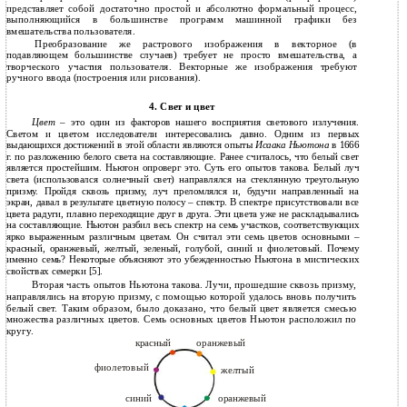
представляет собой достаточно простой и абсолютно формальный процесс,
выполняющийся в большинстве программ машинной графики без
вмешательства пользователя.
Преобразование же растрового изображения в векторное (в
подавляющем большинстве случаев) требует не просто вмешательства, а
творческого участия пользователя. Векторные же изображения требуют
ручного ввода (построения или рисования).
4. Свет и цвет
Цвет
– это один из факторов нашего восприятия светового излучения.
Светом и цветом исследователи интересовались давно. Одним из первых
выдающихся достижений в этой области являются опыты
Исаака Ньютона
в 1666
г. по разложению белого света на составляющие. Ранее считалось, что белый свет
является простейшим. Ньютон опроверг это. Суть его опытов такова. Белый луч
света (использовался солнечный свет) направлялся на стеклянную треугольную
призму. Пройдя сквозь призму, луч преломлялся и, будучи направленный на
экран, давал в результате цветную полосу – спектр. В спектре присутствовали все
цвета радуги, плавно переходящие друг в друга. Эти цвета уже не раскладывались
на составляющие. Ньютон разбил весь спектр на семь участков, соответствующих
ярко выраженным различным цветам. Он считал эти семь цветов основными –
красный, оранжевый, желтый, зеленый, голубой, синий и фиолетовый. Почему
именно семь? Некоторые объясняют это убежденностью Ньютона в мистических
свойствах семерки [5].
Вторая часть опытов Ньютона такова. Лучи, прошедшие сквозь призму,
направлялись на вторую призму, с помощью которой удалось вновь получить
белый свет. Таким образом, было доказано, что белый цвет является смесью
множества различных цветов. Семь основных цветов Ньютон расположил по
кругу.
оранжевый
красный
фиолетовый
желтый
синий
оранжевый