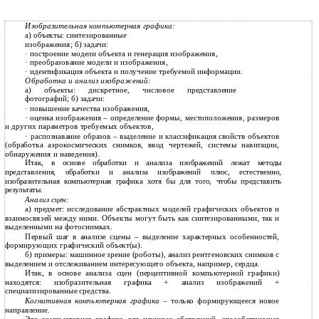
Изобразительная компьютерная графика:
а) объекты: синтезированные
изображения; б) задачи:
·
построение модели объекта и генерация изображения,
·
преобразование модели и изображения,
·
идентификация объекта и получение требуемой информации.
Обработка и анализ изображений:
а) объекты: дискретное, числовое представление
фотографий; б) задачи:
·
повышение качества изображения,
·
оценка изображения – определение формы, местоположения, размеров
и других параметров требуемых объектов,
·
распознавание образов – выделение и классификация свойств объектов
(обработка аэрокосмических снимков, ввод чертежей, системы навигации,
обнаружения и наведения).
Итак, в основе обработки и анализа изображений лежат методы
представления, обработки и анализа изображений плюс, естественно,
изобразительная компьютерная графика хотя бы для того, чтобы представить
результаты.
Анализ сцен:
а) предмет: исследование абстрактных моделей графических объектов и
взаимосвязей между ними. Объекты могут быть как синтезированными, так и
выделенными на фотоснимках.
Первый шаг в анализе сцены – выделение характерных особенностей,
формирующих графический объект(ы).
б) примеры: машинное зрение (роботы), анализ рентгеновских снимков с
выделением и отслеживанием интересующего объекта, например, сердца.
Итак, в основе анализа сцен (перцептивной компьютерной графики)
находятся: изобразительная графика + анализ изображений +
специализированные средства.
Когнитивная компьютерная графика –
только формирующееся новое
направление.