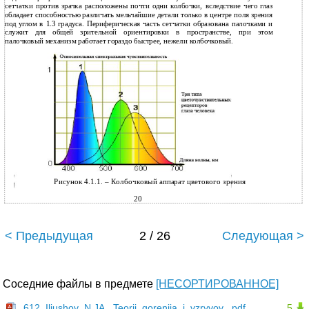
сетчатки против зрачка расположены почти одни колбочки, вследствие чего глаз
обладает способностью различать мельчайшие детали только в центре поля зрения
под углом в 1.3 градуса. Периферическая часть сетчатки образована палочками и
служит для общей зрительной ориентировки в пространстве, при этом
палочковый механизм работает гораздо быстрее, нежели колбочковый.
Рисунок 4.1.1. – Колбочковый аппарат цветового зрения
20
< Предыдущая
2 / 26
Следующая >
Соседние файлы в предмете
[НЕСОРТИРОВАННОЕ]
612_Iljushov_N.JA._Teorii_gorenija_i_vzryvov_.pdf
5