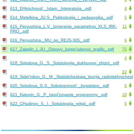
613_EHtnichnost'._Islam._Integratsija_.pdf
4
614_Metelkina_JU.S._Psikhologija_i_pedagogika_.pdf
5
615_Pervushina_L.V._Izmerenie_parametrov_KLS_IRK-
11
PRO_.pdf
616_Pervushina._MU_po_REJS-305_.pdf
6
617_Zabelin_L.JU._Osnovy_komp'juternoj_grafiki_.pdf
75
4
618_Solodova_G._S._Sotsiologija_dukhovnoj_zhizni_.pdf
22
619_Sidel'nikov_G._M._Statisticheskaja_teorija_radiotekhnichesk
620_Solodova_G.S._Sobstvennost'._bogatstvo_.pdf
5
621_Katunin_G._P._Ispol'zovanie_programmy_.pdf
18
622_CHudinov_S._I._Sotsiologija_religii_.pdf
5