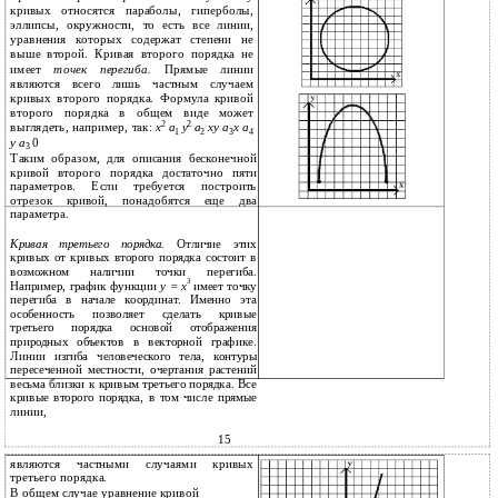
кривых относятся параболы, гиперболы,
эллипсы, окружности, то есть все линии,
уравнения которых содержат степени не
выше второй. Кривая второго порядка не
имеет
точек перегиба.
Прямые линии
являются всего лишь частным случаем
кривых второго порядка. Формула кривой
второго порядка в общем виде может
2
2
выглядеть, например, так:
x
a
y
a
xy a
x a
1
2
3
4
y a
0
3
Таким образом, для описания бесконечной
кривой второго порядка достаточно пяти
параметров. Если требуется построить
отрезок кривой, понадобятся еще два
параметра.
Кривая третьего порядка.
Отличие этих
кривых от кривых второго порядка состоит в
возможном наличии точки перегиба.
3
Например, график функции
у = х
имеет точку
перегиба в начале координат. Именно эта
особенность позволяет сделать кривые
третьего порядка основой отображения
природных объектов в векторной графике.
Линии изгиба человеческого тела, контуры
пересеченной местности, очертания растений
весьма близки к кривым третьего порядка. Все
кривые второго порядка, в том числе прямые
линии,
15
являются частными случаями кривых
третьего порядка.
В общем случае уравнение кривой