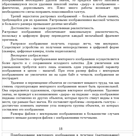
изображением необходимо удалить значок, то придется как-то заполнять
образовавшуюся после удаления пикселей значка «дыру» в изображении –
фактически, дорисовывать его. Плюс много работы возникает при
необходимости слегка поправить покосившийся галстук.
Третий недостаток растровых изображений – большой объем памяти,
требующейся для их хранения. Растровыми изображениями высокой четкости
и большого размера превышают десятки мегабайт.
Достоинство – высокая художественная реалистичность.
Растровые изображения обеспечивают максимальную реалистичность,
поскольку в цифровую форму переводится каждый мельчайший фрагмент
оригинала.
Растровое изображение получить гораздо легче, чем векторное.
Существуют устройства их получения непосредственно в цифровой форме
(сканеры, цифровые камеры, платы видеозахвата).
Векторное изображение:
Достоинство
–
преобразование векторного изображения осуществляется
более просто и с сохранением исходного качества. Для увеличения или
уменьшения требуется всего лишь изменить один управляющий параметр
изображения в целом – масштаб. При этом размер файла с векторным
изображением не увеличится ни на один байт и четкость изображения не
пострадает.
Удаление и перемещение объектов не составляет никакого труда, так как
степень структуризации векторного изображения может быть произвольной.
Она определяется художником, строящим векторное изображение. Удаление
значка, не приведет к возникновению «дыры» на пиджаке – ведь изображение
пиджака составлено из других объектов, которые просто станут видны в том
месте, где раньше был значок. Не составляет проблемы «поправить галстук» –
достаточно изменить значение угла поворота группы объектов, из которых
составлено его изображение.
Размеры файлов с векторными изображениями в большинстве случаев
намного меньше размеров файлов с изображениями точечными.
18
Преобразование векторного изображения в точечное (растрирование)