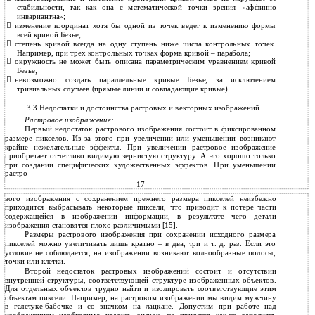
стабильности, так как она с математической точки зрения «аффинно
инвариантна»;

изменение координат хотя бы одной из точек ведет к изменению формы
всей кривой Безье;

степень кривой всегда на одну ступень ниже числа контрольных точек.
Например, при трех контрольных точках форма кривой – парабола;

окружность не может быть описана параметрическим уравнением кривой
Безье;

невозможно создать параллельные кривые Безье, за исключением
тривиальных случаев (прямые линии и совпадающие кривые).
3.3 Недостатки и достоинства растровых и векторных изображений
Растровое изображение:
Первый недостаток растрового изображения состоит в фиксированном
размере пикселов. Из-за этого при увеличении или уменьшении возникают
крайне нежелательные эффекты. При увеличении растровое изображение
приобретает отчетливо видимую зернистую структуру. А это хорошо только
при создании специфических художественных эффектов. При уменьшении
растро-
17
вого изображения с сохранением прежнего размера пикселей неизбежно
приходится выбрасывать некоторые пиксели, что приводит к потере части
содержащейся в изображении информации, в результате чего детали
изображения становятся плохо различимыми [15].
Размеры растрового изображения при сохранении исходного размера
пикселей можно увеличивать лишь кратно – в два, три и т. д. раз. Если это
условие не соблюдается, на изображении возникают волнообразные полосы,
точки или клетки.
Второй недостаток растровых изображений состоит и отсутствии
внутренней структуры, соответствующей структуре изображенных объектов.
Для отдельных объектов трудно найти и изолировать соответствующие этим
объектам пиксели. Например, на растровом изображении мы видим мужчину
в галстуке-бабочке и со значком на лацкане. Допустим при работе над