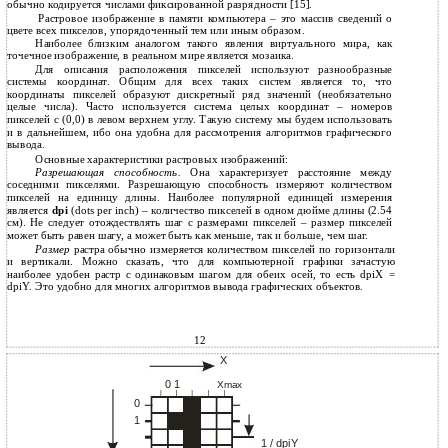
обычно кодируется числами фиксированной разрядности [15].
Растровое изображение в памяти компьютера – это массив сведений о
цвете всех пикселов, упорядоченный тем или иным образом.
Наиболее близким аналогом такого явления виртуального мира, как
точечное изображение, в реальном мире является мозаика.
Для описания расположения пикселей используют разнообразные
системы координат. Общим для всех таких систем является то, что
координаты пикселей образуют дискретный ряд значений (необязательно
целые числа). Часто используется система целых координат – номеров
пикселей с (0,0) в левом верхнем углу. Такую систему мы будем использовать
и в дальнейшем, ибо она удобна для рассмотрения алгоритмов графического
вывода.
Основные характеристики растровых изображений:
Разрешающая способность.
Она характеризует расстояние между
соседними пикселями. Разрешающую способность измеряют количеством
пикселей на единицу длины. Наиболее популярной единицей измерения
является
dpi
(dots per inch) – количество пикселей в одном дюйме длины (2.54
см). Не следует отождествлять шаг с размерами пикселей – размер пикселей
может быть равен шагу, а может быть как меньше, так и больше, чем шаг.
Размер
растра обычно измеряется количеством пикселей по горизонтали
и вертикали. Можно сказать, что для компьютерной графики зачастую
наиболее удобен растр с одинаковым шагом для обеих осей, то есть dpiX =
dpiY. Это удобно для многих алгоритмов вывода графических объектов.
12
X
0 1
Xmax
0
1
1 / dpiY