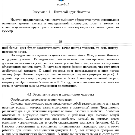
голубой
Рисунок 4.1 – Цветовой круг Ньютона
Ньютон предположил, что некоторый цвет образуется путем смешивания
основных цветов, взятых в определенной пропорции. Если в точках на
границе цветового круга, расположить соответствующие основным цвета, то
суммар-
19
ный белый цвет будет соответствовать точке центра тяжести, то есть центру
цветового круга.
Последующие исследования цвета выполняли
Томас Юнг, Джемс Максвелл
и другие ученые. Исследования человеческого световосприятия являлись
достаточно важной задачей, но основные усилия были направлены на изучение
объективных свойств света. В настоящее время физики полагают, что свет имеет
двойственный характер. С одной стороны, свет представляется в виде потока
частиц (еще Ньютон выдвинул так называемую корпускулярную теорию). С
другой стороны, свету присущи волновые свойства. С помощью волновой теории,
выдвинутой
Христианом Гюйгенсом
в 1678 году, были объяснены многие свойства
света, в частности законы отражения и преломления.
4.1 Восприятие света и цвета глазом человека
Особенности цветового зрения человека:
Сетчатка человеческого глаза представляет собой разветвления по дну глаза
нервных волокон, которые затем сплетаются в зрительный нерв. Традиционно
различают два вида окончаний нервных волокон: палочки и колбочки. Колбочки
отвечают за ощущение цвета человеком и работают при высокой общей
освещённости. Существует три вида колбочек, каждый из которых имеет
максимум чувствительности в своём спектральном диапазоне (рисунок 4.1.1).
Палочки ответственны за восприятие интенсивности падающего света и могут
работать при низкой освещённости (рисунок 4.1.2). вот почему в сумерках мы
видим мир практически бесцветным. В наиболее чувствительном к свету месте