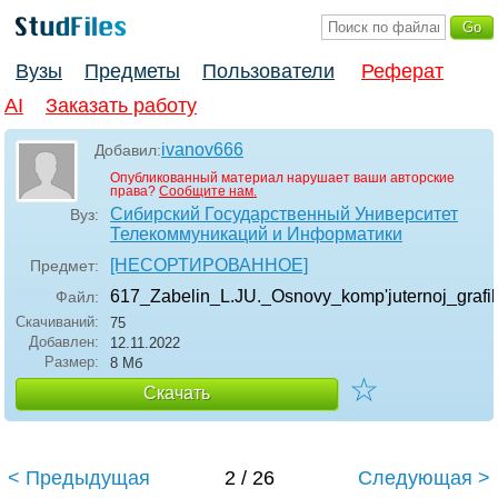
Вузы
Предметы
Пользователи
Реферат
AI
Заказать работу
ivanov666
Добавил:
Опубликованный материал нарушает ваши авторские
права?
Сообщите нам.
Сибирский Государственный Университет
Вуз:
Телекоммуникаций и Информатики
[НЕСОРТИРОВАННОЕ]
Предмет:
617_Zabelin_L.JU._Osnovy_komp'juternoj_grafik
Файл:
Скачиваний:
75
Добавлен:
12.11.2022
Размер:
8 Мб
☆
Скачать
< Предыдущая
2 / 26
Следующая >