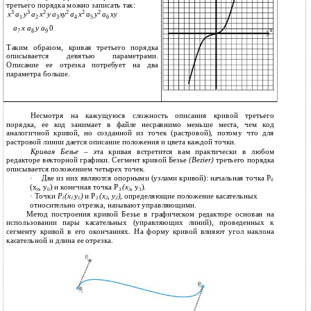
третьего порядка можно записать так:
3
3
2
2
2
2
x
a
y
a
x
y a
xy
a
x
a
y
a
xy
1
2
3
4
5
6
a
x a
y a
0
7
8
9
Таким образом, кривая третьего порядка
описывается девятью параметрами.
Описание ее отрезка потребует на два
параметра больше.
Несмотря на кажущуюся сложность описания кривой третьего
порядка, ее код занимает в файле несравнимо меньше места, чем код
аналогичной кривой, но созданной из точек (растровой), потому что для
растровой линии дается описание положения и цвета каждой точки.
Кривая Безье – э
та кривая встретится вам практически в любом
редакторе векторной графики. Сегмент кривой Безье
(Bezier)
третьего порядка
описывается положением четырех точек.
·
Две из них являются опорными (узлами кривой): начальная точка Р
0
(х
, у
) и конечная точка Р
(х
,
у
).
0
0
3
3
3
· Точки
P
(x
y
)
и Р
(х
, у
),
определяющие положение касательных
l
1
1
2
2
2
относительно отрезка, называют управляющими.
Метод построения кривой Безье в графическом редакторе основан на
использовании пары касательных (управляющих линий), проведенных к
сегменту кривой в его окончаниях. На форму кривой влияют угол наклона
касательной и длина ее отрезка.