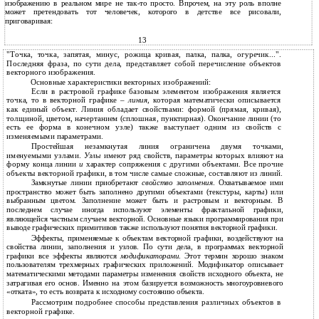
изображению в реальном мире не так-то просто. Впрочем, на эту роль вполне
может претендовать тот человечек, которого в детстве все рисовали,
приговаривая:
13
"Точка, точка, запятая, минус, рожица кривая, палка, палка, огуречик...".
Последняя фраза, по сути дела, представляет собой перечисление объектов
векторного изображения.
Основные характеристики векторных изображений:
Если в растровой графике базовым элементом изображения является
точка, то в векторной графике –
линия
, которая математически описывается
как единый объект. Линия обладает свойствами: формой (прямая, кривая),
толщиной, цветом, начертанием (сплошная, пунктирная). Окончание линии (то
есть ее форма в конечном узле) также выступает одним из свойств с
изменяемыми параметрами.
Простейшая незамкнутая линия ограничена двумя точками,
именуемыми узлами.
Узлы
имеют ряд свойств, параметры которых влияют на
форму конца линии
и
характер сопряжения с другими объектами. Все прочие
объекты векторной графики, в том числе самые сложные, составляют из линий.
Замкнутые линии приобретают
свойство заполнения
. Охватываемое ими
пространство может быть заполнено другими объектами (текстуры, карты) или
выбранным цветом. Заполнение может быть и растровым и векторным. В
последнем случае иногда используют элементы фрактальной графики,
являющейся частным случаем векторной. Основные языки программирования при
выводе графических примитивов также используют понятия векторной графики.
Эффекты, применяемые к объектам векторной графики, воздействуют на
свойства линии, заполнения и узлов. По сути дела, в программах векторной
графики все эффекты являются
модификаторами
. Этот термин хорошо знаком
пользователям трехмерных графических приложений. Модификатор описывает
математическими методами параметры изменения свойств исходного объекта, не
затрагивая его основ. Именно на этом базируется возможность многоуровневого
«отката», то есть возврата к исходному состоянию объекта.
Рассмотрим подробнее способы представления различных объектов в
векторной графике.