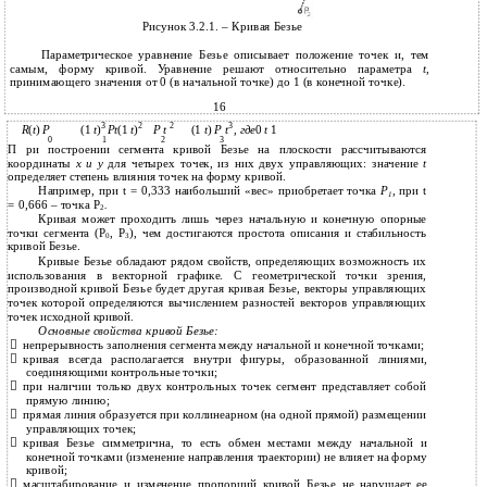
Рисунок 3.2.1. – Кривая Безье
Параметрическое уравнение Безье описывает положение точек и, тем
самым, форму кривой. Уравнение решают относительно параметра
t
,
принимающего значения от 0 (в начальной точке) до 1 (в конечной точке).
16
3
2
2
3
R
(
t
)
P
(1
t
)
Pt
(1
t
)
P t
(1
t
)
P t
,
где
0
t
1
0
1
2
3
П ри построении сегмента кривой Безье на плоскости рассчитываются
координаты
х и у
для четырех точек, из них двух управляющих: значение
t
определяет степень влияния точек на форму кривой.
Например, при t = 0,333 наибольший «вес» приобретает точка
Р
,
при t
1
= 0,666 – точка Р
.
2
Кривая может проходить лишь через начальную и конечную опорные
точки сегмента (Р
, Р
), чем достигаются простота описания и стабильность
0
3
кривой Безье.
Кривые Безье обладают рядом свойств, определяющих возможность их
использования в векторной графике. С геометрической точки зрения,
производной кривой Безье будет другая кривая Безье, векторы управляющих
точек которой определяются вычислением разностей векторов управляющих
точек исходной кривой.
Основные свойства кривой Безье:

непрерывность заполнения сегмента между начальной и конечной точками;

кривая всегда располагается внутри фигуры, образованной линиями,
соединяющими контрольные точки;

при наличии только двух контрольных точек сегмент представляет собой
прямую линию;

прямая линия образуется при коллинеарном (на одной прямой) размещении
управляющих точек;

кривая Безье симметрична, то есть обмен местами между начальной и
конечной точками (изменение направления траектории) не влияет на форму
кривой;

масштабирование и изменение пропорций кривой Безье не нарушает ее