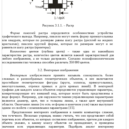
Y
Ymax
1 / dpiX
Рисунок 3.1.1. – Растр
Форма пикселей
растра определяется особенностями устройства
графического вывода. Например, пиксели могут иметь форму прямоугольника
или квадрата, которые по размерам равны шагу растра (дисплей на жидких
кристаллах); пиксели круглой формы, которые по размерам могут и не
равняться шагу растра (принтеры).
Количество цветов
(глубина цвета) – также одна из важнейших
характеристик растра, количество цветов является важной характеристикой для
любого изображения, а не только растрового. Согласно психофизиологическим
исследованиям глаз человека способен различать 350 000 цветов.
3.2. Векторные изображения
Векторным изображением
принято называть совокупность более
сложных и разнообразных геометрических объектов, в нее включаются
простейшие геометрические фигуры (круги, эллипсы, прямоугольники,
многоугольники, отрезки прямых и дуги кривых линий). В векторной
графики для каждого класса объектов определяются управляющие параметры,
конкретизирующие его внешний вид, которые могут быть представлены в
виде формул. Например, для окружности такими управляющими параметрами
являются диаметр, цвет, тип и толщина линии, а также цвет внутренней
области. Окончание линии (то есть ее форма в конечном узле) также выступает
одним из свойств с изменяемыми параметрами [15].
Представление векторного изображения в памяти компьютера сложнее,
чем точечного. Несколько упрощая, можно считать, что оно представляет собой
перечень всех объектов, из которых составлено изображение, причем для каждого
объекта указано, к какому классу объектов он принадлежит, и приведены
значения всех управляющих параметров. Подобрать аналог векторному