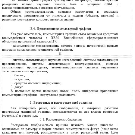
Это компьютерная графика для научных абстракций, способствующая
рождению нового научного знания. База – мощные ЭВМ и
высокопроизводительные средства визуализации.
Общая последовательность познания заключается в, возможно
циклическом, продвижении от гипотезы к модели (объекта, явления) и
решению, результатом которого является знание.
2.4. Приложения компьютерной графики
Как уже отмечалось, компьютерная графика стала основным средством
взаимодействия человека с ЭВМ. Важнейшими сформировавшимися
областями приложений являются [17]:
· компьютерное моделирование, которое явилось исторически первым
широким приложением компьютерной графики,
11
· системы автоматизации научных исследований, системы автоматизации
проектирования, системы автоматизации конструирования, системы
автоматизации производства, автоматизированные системы управления
технологическими процессами,
бизнес,

искусство,

средства массовой информации,

досуг.

В настоящее время появилось новое, очень интересное приложение
компьютерной графики – виртуальная реальность.
3. Растровые и векторные изображения
Как говорилось ранее, все изображения, с которыми работают
программы машинной графики, подразделяются на два класса: растровые
(точечные) и векторные.
3.1. Растровые изображения
Растровым изображением
принято называть массив пикселов –
одинаковых по размеру и форме плоских геометрических фигур (чаще всего
квадратов или кругов), расположенных в узлах регулярной сетки. Цвет