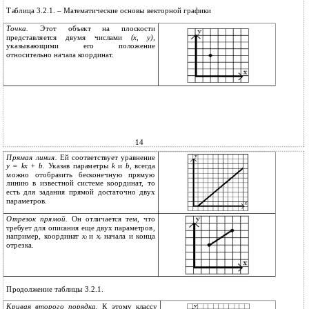
Таблица 3.2.1. – Математические основы векторной графики
Точка.
Этот объект на плоскости
представляется двумя числами
(х, у),
указывающими его положение
относительно начала координат.
14
Прямая линия.
Ей соответствует уравнение
у = kx + b.
Указав параметры
k
и
b
, всегда
можно отобразить бесконечную прямую
линию в известной системе координат, то
есть для задания прямой достаточно двух
параметров.
Отрезок прямой.
Он отличается тем, что
требует для описания еще двух параметров,
например, координат
x
и
х
начала и конца
l
г
отрезка.
Продолжение таблицы 3.2.1.
Кривая второго порядка.
К этому классу