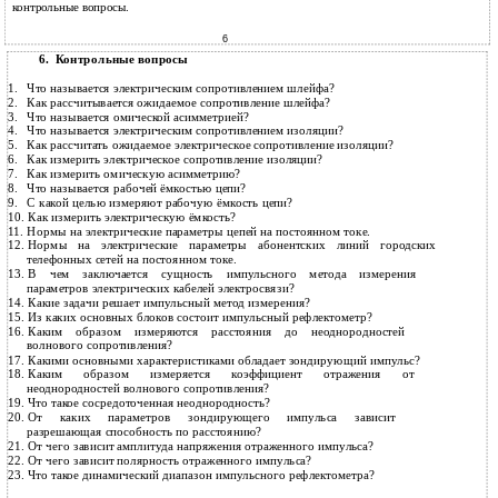
контрольные вопросы.
6
Контрольные вопросы
6.
1.
Что называется электрическим сопротивлением шлейфа?
2.
Как рассчитывается ожидаемое сопротивление шлейфа?
3.
Что называется омической асимметрией?
4.
Что называется электрическим сопротивлением изоляции?
5.
Как рассчитать ожидаемое электрическое сопротивление изоляции?
6.
Как измерить электрическое сопротивление изоляции?
7.
Как измерить омическую асимметрию?
8.
Что называется рабочей ёмкостью цепи?
9.
С какой целью измеряют рабочую ёмкость цепи?
10.
Как измерить электрическую ёмкость?
11.
Нормы на электрические параметры цепей на постоянном токе.
12.
Нормы на электрические параметры абонентских линий городских
телефонных сетей на постоянном токе.
13.
В чем заключается сущность импульсного метода измерения
параметров электрических кабелей электросвязи?
14.
Какие задачи решает импульсный метод измерения?
15.
Из каких основных блоков состоит импульсный рефлектометр?
16.
Каким образом измеряются расстояния до неоднородностей
волнового сопротивления?
17.
Какими основными характеристиками обладает зондирующий импульс?
18.
Каким образом измеряется коэффициент отражения от
неоднородностей волнового сопротивления?
19.
Что такое сосредоточенная неоднородность?
20.
От каких параметров зондирующего импульса зависит
разрешающая способность по расстоянию?
21.
От чего зависит амплитуда напряжения отраженного импульса?
22.
От чего зависит полярность отраженного импульса?
23.
Что такое динамический диапазон импульсного рефлектометра?