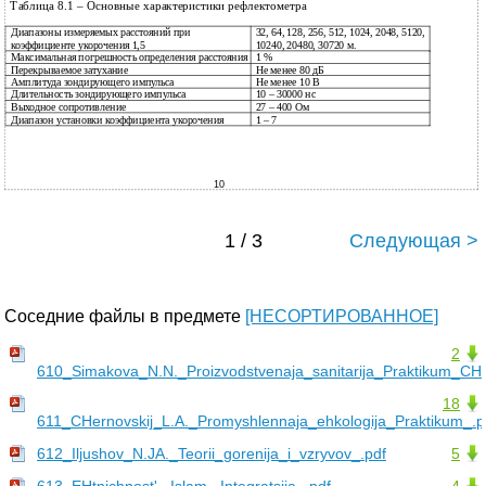
Таблица 8.1 – Основные характеристики рефлектометра
Диапазоны измеряемых расстояний при
32, 64, 128, 256, 512, 1024, 2048, 5120,
коэффициенте укорочения 1,5
10240, 20480, 30720 м.
Максимальная погрешность определения расстояния
1 %
Перекрываемое затухание
Не менее 80 дБ
Амплитуда зондирующего импульса
Не менее 10 В
Длительность зондирующего импульса
10
– 30000 нс
Выходное сопротивление
27
– 400 Ом
Диапазон установки коэффициента укорочения
1 – 7
10
1 / 3
Следующая >
Соседние файлы в предмете
[НЕСОРТИРОВАННОЕ]
2
610_Simakova_N.N._Proizvodstvenaja_sanitarija_Praktikum_CH.
18
611_CHernovskij_L.A._Promyshlennaja_ehkologija_Praktikum_.p
612_Iljushov_N.JA._Teorii_gorenija_i_vzryvov_.pdf
5