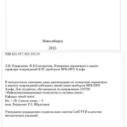
Новосибирск
2015
УДК 621.317: 621.315.21
Л.В. Первушина, И.Б.Елистратова. Измерение параметров и анализ
характера повреждений КЛС прибором ИРК-ПРО Альфа.
В методических указаниях даны рекомендации по измерению параметров
и анализу повреждений кабельных линий связи прибором ИРК-ПРО
Альфа. Для студентов, обучающихся по направлению 210700
«Инфокоммуникационные технологии и системы связи».
Кафедра линий связи.
–
–
Ил.
18. Список литер.
3
назв. Рецензент: Р.З. Ибрагимов
Утверждено редакционно-издательским советом СибГУТИ в качестве
методических указаний.