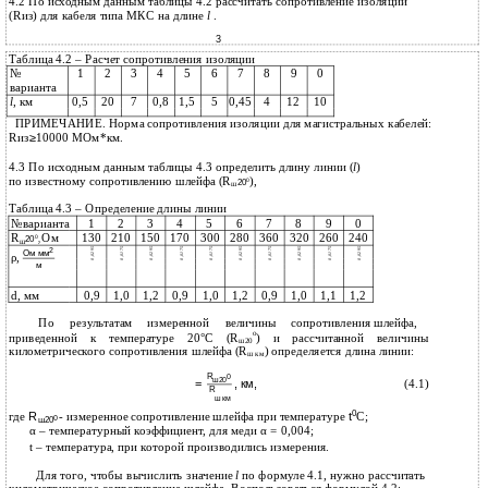
4.2 По исходным данным таблицы 4.2 рассчитать сопротивление изоляции
(Rиз) для кабеля типа МКС на длине
l
.
3
Таблица 4.2 – Расчет сопротивления изоляции
№
1
2
3
4
5
6
7
8
9
0
варианта
l
, км
0,5
20
7
0,8
1,5
5
0,45
4
12
10
ПРИМЕЧАНИЕ. Норма сопротивления изоляции для магистральных кабелей:
Rиз
≥
10000 МOм*км.
4.3 По исходным данным таблицы 4.3 определить длину линии (
l
)
по известному сопротивлению шлейфа (R
),
0
20
ш
Таблица 4.3 – Определение длины линии
№варианта
1
2
3
4
5
6
7
8
9
0
R
Ом
130
210
150
170
300
280
360
320
260
240
0
20
,
ш
0,0295
0,0175
0,0295
0,0175
0,0175
0,0295
0,0175
0,0295
0,0175
0,0295
2
Ом мм
ρ,
м
d, мм
0,9
1,0
1,2
0,9
1,0
1,2
0,9
1,0
1,1
1,2
По
результатам
измеренной
величины
сопротивления шлейфа,
о
приведенной к температуре 20°С (R
) и рассчитанной величины
ш20
километрического сопротивления шлейфа (R
) определяется длина линии:
ш км
R
0
ш20
=
, км,
(4.1)
R
ш км
0
где
R
- измеренное сопротивление шлейфа при температуре
t
С;
0
ш20
α – температурный коэффициент, для меди α = 0,004;
t – температура, при которой производились измерения.
Для того, чтобы вычислить значение
l
по формуле 4.1, нужно рассчитать