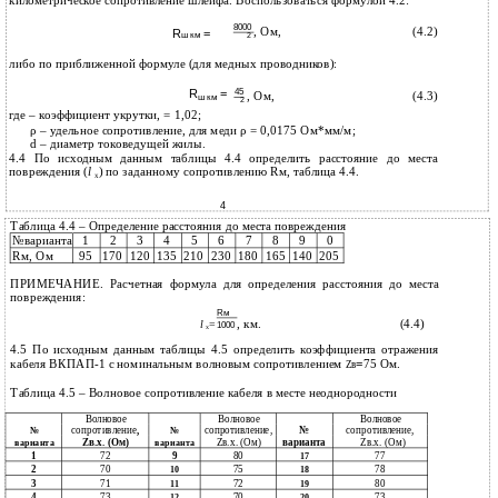
километрическое сопротивление шлейфа. Воспользоваться формулой 4.2:
8000
, Ом,
(4.2)
R
=
ш км
2
либо по приближенной формуле (для медных проводников):
R
=
45
, Ом,
(4.3)
ш км
2
где – коэффициент укрутки, = 1,02;
ρ – удельное сопротивление, для меди ρ = 0,0175 Ом*мм/м;
d – диаметр токоведущей жилы.
4.4 По исходным данным таблицы 4.4 определить расстояние до места
повреждения (
l
) по заданному сопротивлению Rм, таблица 4.4.
х
4
Таблица 4.4 – Определение расстояния до места повреждения
№варианта
1
2
3
4
5
6
7
8
9
0
Rм, Ом
95
170
120
135
210
230
180
165
140
205
ПРИМЕЧАНИЕ. Расчетная формула для определения расстояния до места
повреждения:
Rм
, км.
(4.4)
l
=
1000
х
4.5 По исходным данным таблицы 4.5 определить коэффициента отражения
кабеля ВКПАП-1 с номинальным волновым сопротивлением
=
75 Ом.
Zв
Таблица 4.5 – Волновое сопротивление кабеля в месте неоднородности
Волновое
Волновое
Волновое
сопротивление
,
сопротивление,
№
сопротивление,
№
№
Zв.х. (Ом)
Zв.х. (Ом)
варианта
Zв.х. (Ом)
варианта
варианта
1
72
9
80
77
17
2
70
75
78
10
18
3
71
72
80
11
19
4
73
70
73
12
20