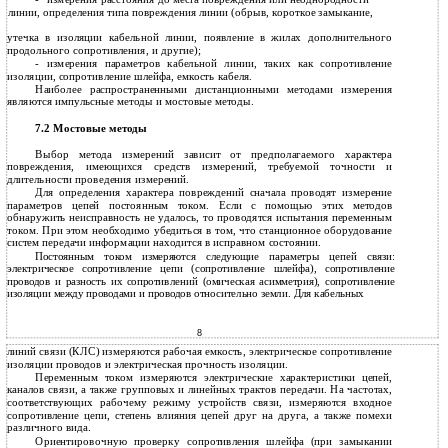
линии, определения типа повреждения линии (обрыв, короткое замыкание,
утечка в изоляции кабельной линии, появление в жилах дополнительного
продольного сопротивления, и другие);
-
измерения параметров кабельной линии, таких как сопротивление
изоляции, сопротивление шлейфа, емкость кабеля.
Наиболее распространенными дистанционными методами измерения
являются импульсные методы и мостовые методы.
7.2 Мостовые методы
Выбор метода измерений зависит от предполагаемого характера
повреждения, имеющихся средств измерений, требуемой точности и
длительности проведения измерений.
Для определения характера повреждений сначала проводят измерение
параметров цепей постоянным током. Если с помощью этих методов
обнаружить неисправность не удалось, то проводятся испытания переменным
током. При этом необходимо убедиться в том, что станционное оборудование
систем передачи информации находится в исправном состоянии.
Постоянным током измеряются следующие параметры цепей связи:
электрическое сопротивление цепи (сопротивление шлейфа), сопротивление
проводов и разность их сопротивлений (омическая асимметрия), сопротивление
изоляции между проводами и проводов относительно земли. Для кабельных
8
линий связи (КЛС) измеряются рабочая емкость, электрическое сопротивление
изоляции проводов и электрическая прочность изоляции.
Переменным током измеряются электрические характеристики цепей,
каналов связи, а также групповых и линейных трактов передачи. На частотах,
соответствующих рабочему режиму устройств связи, измеряются входное
сопротивление цепи, степень влияния цепей друг на друга, а также помехи
различного вида.
Ориентировочную проверку сопротивления шлейфа (при замыкании