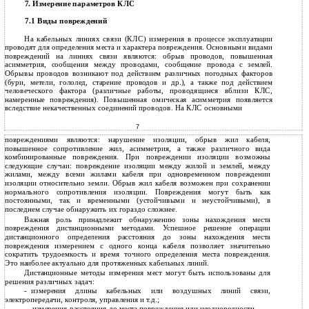
Измерение параметров КЛС
7.
7.1 Виды повреждений
На кабельных линиях связи (КЛС) измерения в процессе эксплуатации
проводят для определения места и характера повреждения. Основными видами
повреждений на линиях связи являются: обрыв проводов, повышенная
асимметрия, сообщения между проводами, сообщение провода с землей.
Обрывы проводов возникают под действием различных погодных факторов
(бури, метели, гололед, старение проводов и др.), а также под действием
человеческого фактора (различные работы, проводящиеся вблизи КЛС,
намеренные повреждения). Повышенная омическая асимметрия появляется
вследствие некачественных соединений проводов. На КЛС основными
7
повреждениями являются: нарушение изоляции, обрыв жил кабеля,
повышенное сопротивление жил, асимметрия, а также различного вида
комбинированные повреждения. При повреждении изоляции возможны
следующие случаи: повреждение изоляции между жилой и землей, между
жилами, между всеми жилами кабеля при одновременном повреждении
изоляции относительно земли. Обрыв жил кабеля возможен при сохранении
нормального сопротивления изоляции. Повреждения могут быть как
постоянными, так и временными (устойчивыми и неустойчивыми), в
последнем случае обнаружить их гораздо сложнее.
Важная роль принадлежит обнаружению зоны нахождения места
повреждения дистанционными методами. Успешное решение операции
дистанционного определения расстояния до зоны нахождения места
повреждения измерением с одного конца кабеля позволяет значительно
сократить трудоемкость и время точного определения места повреждения.
Это наиболее актуально для протяженных кабельных линий.
Дистанционные методы измерения мест могут быть использованы для
решения различных задач:
-
измерения длины кабельных или воздушных линий связи,
электропередачи, контроля, управления и т.д.;
-
измерения расстояния до места повреждения или неоднородности