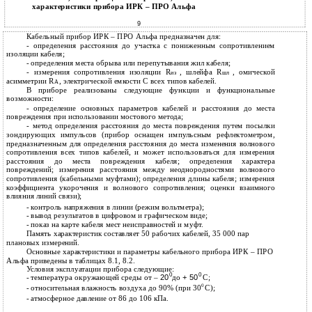
характеристики прибора ИРК – ПРО Альфа
9
Кабельный прибор ИРК – ПРО Альфа предназначен для:
-
определения расстояния до участка с пониженным сопротивлением
изоляции кабеля;
-
определения места обрыва или перепутывания жил кабеля;
-
измерения сопротивления изоляции R
, шлейфа R
, омической
из
шл
асимметрии R
, электрической емкости С всех типов кабелей.
А
В приборе реализованы следующие функции и функциональные
возможности:
-
определение основных параметров кабелей и расстояния до места
повреждения при использовании мостового метода;
-
метод определения расстояния до места повреждения путем посылки
зондирующих импульсов (прибор оснащен импульсным рефлектометром,
предназначенным для определения расстояния до места изменения волнового
сопротивления всех типов кабелей, и может использоваться для измерения
расстояния до места повреждения кабеля; определения характера
повреждений; измерения расстояния между неоднородностями волнового
сопротивления (кабельными муфтами); определения длины кабеля; измерения
коэффициента укорочения и волнового сопротивления; оценки взаимного
влияния линий связи);
-
контроль напряжения в линии (режим вольтметра);
-
вывод результатов в цифровом и графическом виде;
-
показ на карте кабеля мест неисправностей и муфт.
Память характеристик составляет 50 рабочих кабелей, 35 000 пар
плановых измерений.
Основные характеристики и параметры кабельного прибора ИРК – ПРО
Альфа приведены в таблицах 8.1, 8.2.
Условия эксплуатации прибора следующие:
0
0
-
температура окружающей среды от –
20
до
+ 50
С;
0
-
относительная влажность воздуха до 90% (при 30
С);
-
атмосферное давление от 86 до 106 кПа.