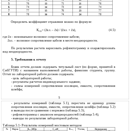
5
76
71
76
13
21
6
74
73
74
14
22
7
77
76
77
15
23
8
78
74
78
16
24
Определить коэффициент отражения можно по формуле:
К
= (
–
) / (
+
),
(4.5)
Zв.х.
Zв
Zв.х.
Zв
отр
где
– номинальное волновое сопротивление кабеля;
Zв
– волновое сопротивление кабеля в месте неоднородности.
Zв.х.
По результатам расчета нарисовать рефлектограмму и охарактеризовать
вид неоднородности.
5. Требования к отчету
Бланк отчета должен содержать титульный лист (по форме, принятой в
СибГУТИ) с названием выполняемой работы, фамилию студента, группу.
Отчет по лабораторной работе должен содержать:
-
цель лабораторной работы;
-
результаты расчетов индивидуального задания;
-
схемы измерений сопротивления изоляции, емкости, сопротивления
шлейфа;
5
-
результаты измерений (таблица 5.1), пересчета не единицу длины
сопротивления изоляции, емкости, сопротивления шлейфа (таблица 5.2)
и выводы после сравнения с нормами (таблица 5.3);
-
рефлектограммы с анализом неоднородностей (таблица 5.4);
-
выводы по результатам лабораторной работы.
Таблица 5.1- Результаты измерений мостовым методом
R
,МОм
С, нФ
Напряжение
№
Марка
R
,
Утечка,
из.
шл.