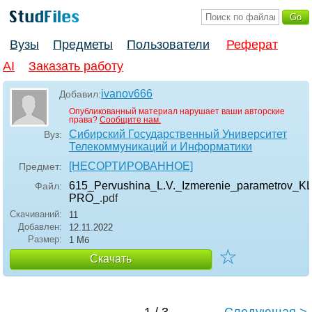
Вузы
Предметы
Пользователи
Реферат
AI
Заказать работу
ivanov666
Добавил:
Опубликованный материал нарушает ваши авторские
права?
Сообщите нам.
Сибирский Государственный Университет
Вуз:
Телекоммуникаций и Информатики
[НЕСОРТИРОВАННОЕ]
Предмет:
615_Pervushina_L.V._Izmerenie_parametrov_K
Файл:
PRO_
.pdf
Скачиваний:
11
Добавлен:
12.11.2022
Размер:
1 Мб
☆
Скачать