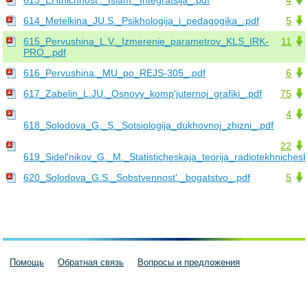
613_EHtnichnost'._Islam._Integratsija_.pdf
4
614_Metelkina_JU.S._Psikhologija_i_pedagogika_.pdf
5
615_Pervushina_L.V._Izmerenie_parametrov_KLS_IRK-
11
PRO_.pdf
616_Pervushina._MU_po_REJS-305_.pdf
6
617_Zabelin_L.JU._Osnovy_komp'juternoj_grafiki_.pdf
75
4
618_Solodova_G._S._Sotsiologija_dukhovnoj_zhizni_.pdf
22
619_Sidel'nikov_G._M._Statisticheskaja_teorija_radiotekhnichesk
620_Solodova_G.S._Sobstvennost'._bogatstvo_.pdf
5
Помощь
Обратная связь
Вопросы и предложения
Пользовательское соглашение
Политика конфиденциальности