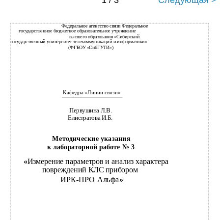
1 / 3
Следующая >
Федеральное агентство связи Федеральное
государственное бюджетное образовательное учреждение
высшего образования «Сибирский
государственный университет телекоммуникаций и информатики»
(ФГБОУ «СибГУТИ»)
Кафедра «Линии связи»
Первушина Л.В.
Елистратова И.Б.
Методические указания
к лабораторной работе № 3
«
Измерение параметров и анализ характера
повреждений КЛС прибором
ИРК-ПРО Альфа
»