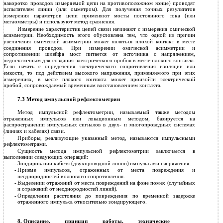
накоротко проводов измеряемой цепи на противоположном конце) проводят
испытателем линии (или омметром). Для получения точных результатов
измерения параметров цепи применяют мосты постоянного тока (или
мегаомметры) и используют метод сравнения.
Измерение характеристик цепей связи начинают с измерения омической
асимметрии. Необходимость этого обусловлена тем, что одной из причин
увеличения омической асимметрии может являться плохой контакт в месте
соединения проводов. При измерении омической асимметрии и
сопротивлении шлейфа мост питается от источника с напряжением,
недостаточным для создания электрического пробоя в месте плохого контакта.
Если начать с определения электрического сопротивления изоляции или
емкости, то под действием высокого напряжения, применяемого при этих
измерениях, в месте плохого контакта может произойти электрический
пробой, сопровождаемый временным восстановлением контакта.
7.3 Метод импульсной рефлектометрии
Метод импульсной рефлектометрии, называемый также методом
отраженных импульсов или локационным методом, базируется на
распространении импульсных сигналов в двух- и многопроводных системах
(линиях и кабелях) связи.
Приборы, реализующие указанный метод, называются импульсными
рефлектометрами.
Сущность метода импульсной рефлектометрии заключается в
выполнении следующих операций:
-
Зондировании кабеля (двухпроводной линии) импульсами напряжения.
-
Приеме импульсов, отраженных от места повреждения и
неоднородностей волнового сопротивления.
-
Выделении отражений от места повреждений на фоне помех (случайных
и отражений от неоднородностей линий).
-
Определении расстояния до повреждения по временной задержке
отраженного импульса относительно зондирующего.
Описание, принцип работы, технические
8.