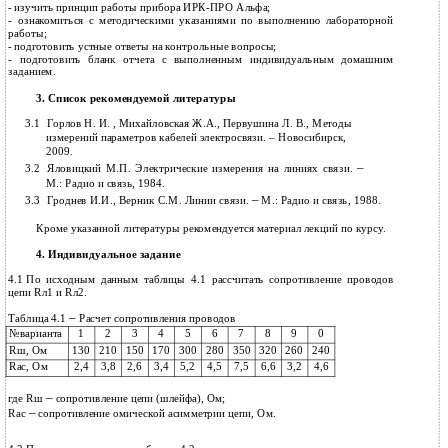
-
изучить принцип работы прибора
ИРК-ПРО Альфа;
-
ознакомиться с методическими указаниями по выполнению лабораторной
работы;
-
подготовить устные ответы на контрольные вопросы;
-
подготовить бланк отчета с выполненным индивидуальным домашним
заданием.
Список рекомендуемой литературы
3.
3.1
Горлов Н. И. , Михайловская Ж.А., Первушина Л. В., Методы
измерений параметров кабелей электросвязи. – Новосибирск,
2009.
–
3.2
Яловицкий М.П. Электрические измерения на линиях связи.
М.: Радио и связь, 1984.
–
3.3
Гроднев И.И., Верник С.М. Линии связи.
М.: Радио и связь, 1988.
Кроме указанной литературы рекомендуется материал лекций по курсу.
Индивидуальное задание
4.
4.1
По исходным данным таблицы 4.1 рассчитать сопротивление проводов
цепи Rл1 и Rл2.
–
Таблица 4.1
Расчет сопротивления проводов
№варианта
1
2
3
4
5
6
7
8
9
0
Rш, Ом
130
210
150
170
300
280
350
320
260
240
Rас, Ом
2,4
3,8
2,6
3,4
5,2
4,5
7,5
6,6
3,2
4,6
–
где Rш
сопротивление цепи (шлейфа), Ом;
–
Rас
сопротивление омической асимметрии цепи, Ом.