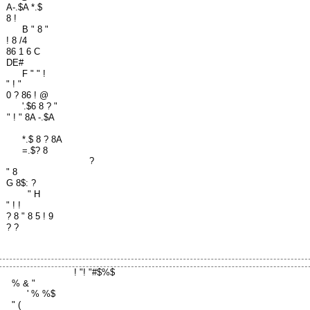
A-.$A *.$
8 !
B " 8 "
! 8 /4
86 1 6 C
DE#
F " " !
" ! "
0 ? 86 ! @
'.$6 8 ? "
" ! " 8A -.$A
*.$ 8 ? 8A
=.$? 8
?
" 8
G 8$: ?
" H
" ! !
? 8 " 8 5 ! 9
? ?
! "! "#$%$
% & "
' % %$
" (