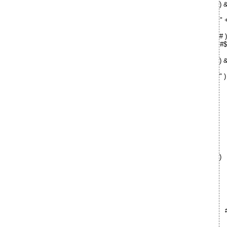
) 
" 
# 
#$
) &
" )
)