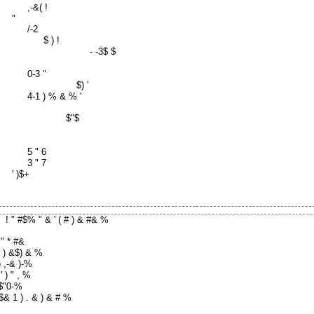
,-&( !
"
/-2
$ ) !
- -3$ $
0-3 "
$) '
4-1 ) % & % '
$"$
5 " 6
3 " 7
' )$+
! " #$% " & ' ( # ) & #& %
 " * #&
# ) &$) & %
) ,-& )-%
 ' ) " , %
 $"0-%
$& 1 ) . & ) & # %