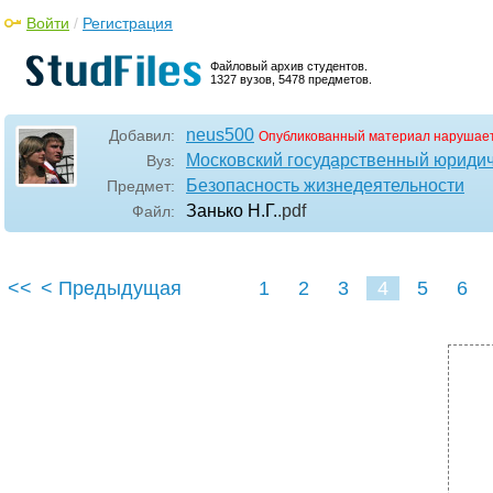
Войти
/
Регистрация
Файловый архив студентов.
1327 вузов, 5478 предметов.
neus500
Добавил:
Опубликованный материал нарушает
Московский государственный юридич
Вуз:
Безопасность жизнедеятельности
Предмет:
Занько Н.Г.
.pdf
Файл:
<<
< Предыдущая
1
2
3
4
5
6