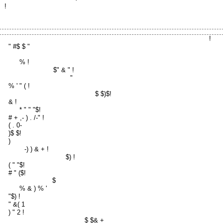
!
!
" #$ $ "
% !
$" & " !
"
% ' " ( !
$ $)$!
& !
* " " "$!
# + ,- ) . /-" !
( . 0-
)$ $!
)
-) ) & + !
$) !
( " "$!
# " ($!
$
% & ) % '
"$) !
" &( 1
) " 2 !
$ $& +