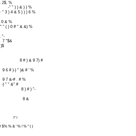
& 2$, %
-" " ) ) & ) ) %
+ " 3 ) 4 & 5 ) ) ) 6 %
) 0 & %
" " ( ) 0 # " & &) %
 "-
7 "$&
 )$
8 # ) & 9 7) #
9 6 # )-) " )& # ' %
9 7 &-# . # %
-) " " &" #
8 ) # ) "-
8 &
!" !
# $% % & ' % ! % " ( )