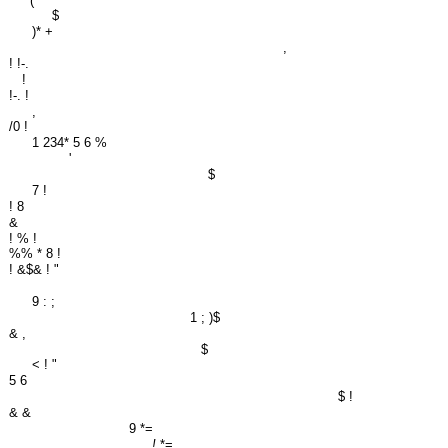
(
$
)* +
,
! !-.
!
!-. !
,
/0 !
1 234* 5 6 %
'
$
7 !
! 8
&
! % !
%% * 8 !
! &$& ! "
9 : ;
1 ; )$
& ,
$
< ! "
5 6
$ !
& &
9 *=
!
*=