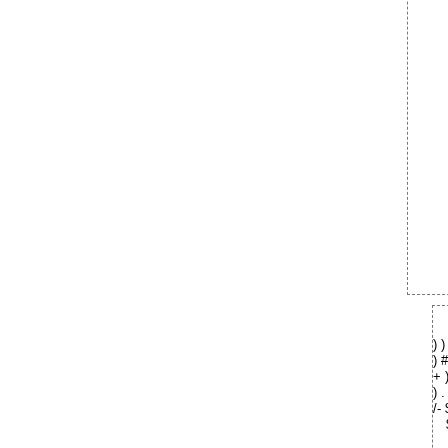
) )
) 
+ 
) .
/-