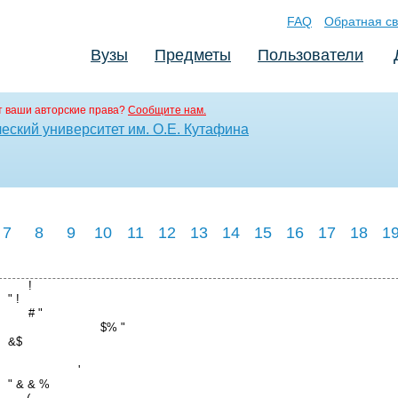
FAQ
Обратная св
Вузы
Предметы
Пользователи
 ваши авторские права?
Сообщите нам.
еский университет им. О.Е. Кутафина
7
8
9
10
11
12
13
14
15
16
17
18
1
!
" !
# "
$% "
&$
'
" & & %