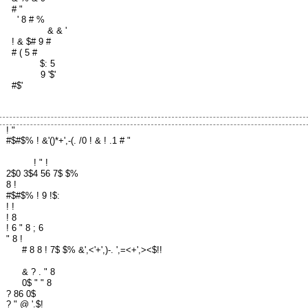
# "
' 8 # %
& & '
! & $# 9 #
# ( 5 #
$: 5
9 '$'
#$'
! "
#$#$% ! &'()*+',-(. /0 ! & ! .1 # "
! " !
2$0 3$4 56 7$ $%
8 !
#$#$% ! 9 !$:
! !
! 8
! 6 " 8 ; 6
" 8 !
# 8 8 ! 7$ $% &',<'+',)-.
',=<+',><$!!
& ? . " 8
0$ " " 8
? 86 0$
? " @ '.$!