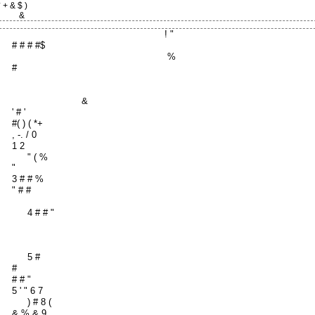
* + & $ )
&
! "
# # # #$
%
#
&
' # '
#( ) ( *+
, -. / 0
1 2
" ( %
"
3 # # %
" # #
4 # # "
5 #
#
# # "
5 ' " 6 7
) # 8 (
& % & 9