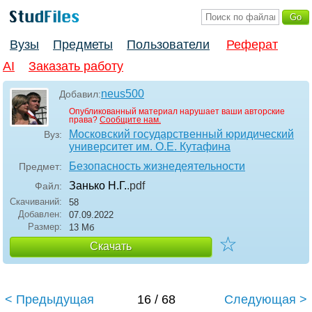
Вузы
Предметы
Пользователи
Реферат
AI
Заказать работу
neus500
Добавил:
Опубликованный материал нарушает ваши авторские
права?
Сообщите нам.
Московский государственный юридический
Вуз:
университет им. О.Е. Кутафина
Безопасность жизнедеятельности
Предмет:
Занько Н.Г.
.pdf
Файл:
Скачиваний:
58
Добавлен:
07.09.2022
Размер:
13 Мб
☆
Скачать
< Предыдущая
16 / 68
Следующая >