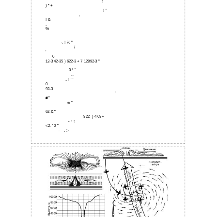
!
) * +
! "
,
! &
,
%
-. ! % "
/
'
0
12-3 42-35 ) 622-3 + 7 12892-3 "
0 * "
-.
-. ! '
'
0
92-3
"
# "
& "
62-& "
922- )-4 69+
-. : ;
<2- ' 0 "
=- -. >-