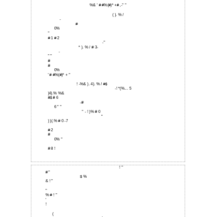
%& ' # #%(#)* +# ,-" "
( ). % /
-
#
0%
"
# 1 # 2
-"
* ). % / # 3-
-
" "
#
#
0%
' # #%(#)* + "
! -%& ). 4). % / #$
-! *(%... 5
)4).% %&
#$ # 6
-#
6 " "
" - ! )% # 0
"
) )(.% # 0 -7
# 2
#
0% "
# 8 !
! "
# "
$ %
& ! "
"
% # ! "
'
!
(