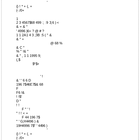
'
() ! * + (, +
(-./0+
1
2 3 4567$68 499 :; :9 3;6 ) <
& = & "
' 4996 )6> ? @ # ?
1 1 2A1 4 3 ;3B :5 ( " &
& " +
@ 68 %
& C "
% " !& "
& " , 1 1 1995 9;
(,$
$*$+
' !
& ' ' 6 6 D
196 7$46E7$& 68
F
F6 !&
! !$'
D "
! !
F " ' !
" ! ! < =
F 44 196 7$
" ' G;H4496 ) &
19H4996 7$" ' 4496 )
'
() ! * + (, +
(-./0+