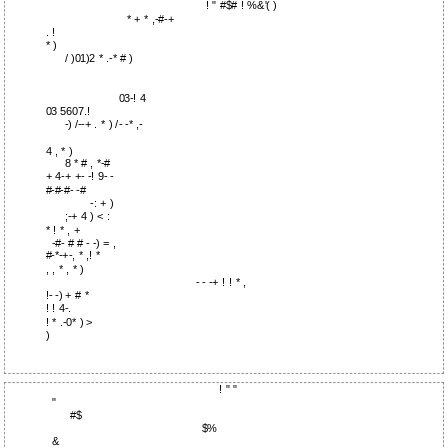
! " #$# ! %&'( )
* + * ,-#-+
. !
* )
/ )01)2 * .-* # )
03-! 4
03 5607.!
-) /--+ . * ) /- -* ,-
4 , * )
8 * # , *-#
+ 4-+ +- -! 9- -
#-#-#- -#
-: + )
;-+ 4 ) < :
* ! * , +
-#- # # - -)
= ,
#-*-+-, * ,! *
, , * , * )
- - -+ ! ! * ,
!- -) + # *
! ! 4-.
! * .-0* ) >
)
! " "
"
#$
$%
&