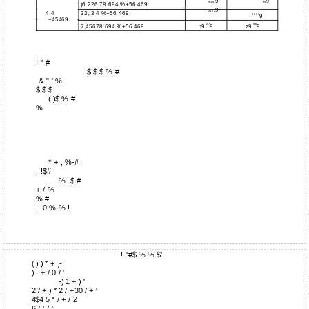
9
9
91 9
99
)6 226 78 694 %+56 469
9
21 22
4 4
33,,3 4 %+56 469
92 95
9
+45469
27
96
7,45678 694 %+56 469
9
9
9
9
1
2
! " #
$ $ $ % #
& " ' %
$ $ $
( )$ % #
%
* + , %-#
. !$#
%- $ #
+ / %
% #
! -0 % % !
! "#$ % % $'
( ) ) * + ,-
) . + / 0 / '
-) 1 + ) '
2 / + ) * 2 / +30 / + '
4$4 5 * / + / 2
6 / / / '