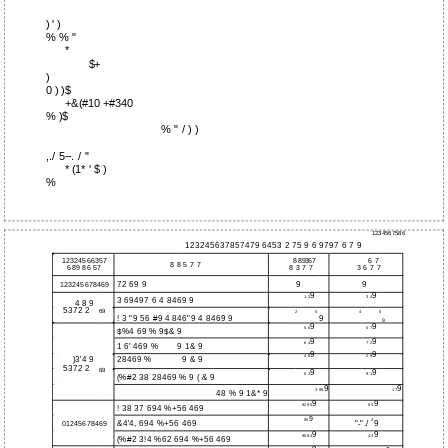
) ' )
% % "
*
$+
)
0 ) )$
+&(#10 +#340
% )$
% " / ) )
,./ 5--. / "
* (1* ' $ )
%
1234567586
123245637857479 6453 2 75 9 6 9797 6 7 9
12324566357
6 7
8 89367
8 8 5 7 7
689 86 57
8 3 7 7
3 6 7 7
72 69 9
9
9
123245678469
9
9
1 2
3 4
3 69497 6 4 8469 9
4 8 9
5372 2
69
2
5
4
5
! 3 "9 56 #9 4 846"9 4 8469 9
9
9
9
9
5 6
5 7
$%4 69 % 9$& 9
9
9
6 4
7 2
1 6' 469 %
9 1& 9
9
9
4 8
2 9
)3'4 9
28469 %
9 & 9
5372 2
69
9
9
8 3
9 1
(%#2 38 28469 % 9 ( & 9
9
9
3 99
1 7
48 % 9 1&* 9
9
9
92 95
5 4
! 38 37 694 %+56 469
9
95
4
&4'4, 694 %+56 469
"-"./
9
01245678469
9
9
95 94
4 3
(%#2 3!4 %62 694 %+56 469