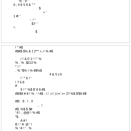
% : 9 '
6 ; 4 8 5 9 & " "
$
< '
1 #! '
- -" '
$7- '
"-
$
! " #$
#$#$ $% & '( )*** +,-! % #$
.
/ ! & 0 1-' ! " %
% . % .$213 %
" ! "
. % "$% ! % #$%$
4 & 5 (-0
! ' " 6 ! '
! 7 6 8
#
9 ! " %$ $' 8 8 #$
#$!$8 # # ! % .' ! #$ : / / ;</ ) (=/ >= 2? %$ $'$8 #$'
#$! . 8 . ! . 3
, . !
#$. %$ $ $#
' 8 ! , @@ ! % #$
"$.
A # !
B ! ' #. @ ' !
% ' # ! ' . %