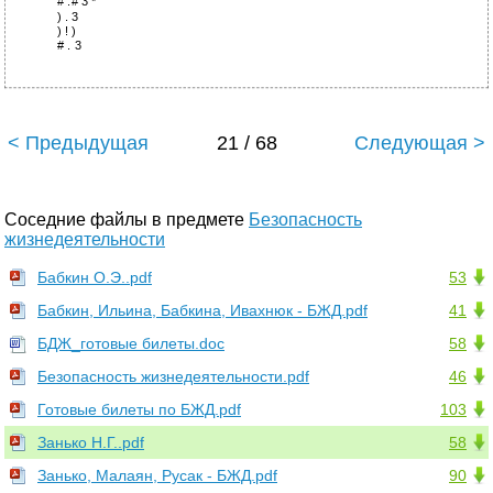
# .# 3 *
) . 3
) ! )
# . 3
< Предыдущая
21 / 68
Следующая >
Соседние файлы в предмете
Безопасность
жизнедеятельности
Бабкин О.Э..pdf
53
Бабкин, Ильина, Бабкина, Ивахнюк - БЖД.pdf
41
БДЖ_готовые билеты.doc
58
Безопасность жизнедеятельности.pdf
46
Готовые билеты по БЖД.pdf
103
Занько Н.Г..pdf
58
Занько, Малаян, Русак - БЖД.pdf
90