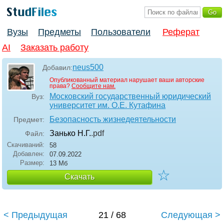
Вузы
Предметы
Пользователи
Реферат
AI
Заказать работу
neus500
Добавил:
Опубликованный материал нарушает ваши авторские
права?
Сообщите нам.
Московский государственный юридический
Вуз:
университет им. О.Е. Кутафина
Безопасность жизнедеятельности
Предмет:
Занько Н.Г.
.pdf
Файл:
Скачиваний:
58
Добавлен:
07.09.2022
Размер:
13 Мб
☆
Скачать
< Предыдущая
21 / 68
Следующая >