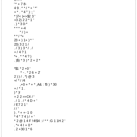
' * + 7 8-
4 9 . * * / * + ' *'
+ * . * 4 " ) :; '
* )7< )=>$2 3 '
+3 2) 2 2 * 1 '
. ) * 3 0-*
* * * +-4
" / ) +
* * / *+
23 + ) 1+ ) * '
23) 3 2 1 /
. / 3 ) 3 * / . /
+ / 4 ? 1
*+ . * * 4 ? )
. )$) * 3 ) * 2 + 2 *
*$1 * 2 +0 '
* - . * 2 6 + 2'
2 ) ) / . *) @ 3
+/ * / /4
,+0 + * + * ,A& : 'B ) * 30
+ / * 1 .
) * )!
+ 2 2 >>C4 / '
. / 1 . / * 4 D + '
/ E7 2 1 '
/ / '
) . * + +- 1 0
* 4 " 7 4 ) / + '
* 2 @ 1 4 F !4!$4 : / * * :G 1 1H 2 '
. *+ 4 I + 0 *
. 2 +30 1 * 6