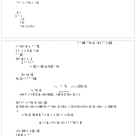
* + ' ,! - ! % ,! . / &
0 ,!
1 " ' ,!
,! !)
! %
! % ! ) ) % /
! " #$ " % & ' # ( " ' ) &$
! " %* # +, " ' *$
) !- ./ + 0 & ' ! &
" ' )$
%* & ! +, 1
2 " ' * ! "
+ 30 + 40 & %$ " %
3+ % !$
% 3+ ! * " ' 5$
1
233
&
1
2
3
4
2
1
2
1
+, % &
+6+7 ./ +8 0 & +6+9&9: ./ +;0 2 %+ & + )
%* ! * + ! % 5 +6+ ($
& %5 % +6+:/+8# % ! *+6+ 0 +6+- ./ 0:/+6+<///+ & % +6+- ./ +8# %
.+
= % & !$ # & * + & + + 0> + + 0<&
& ! ! & +?+ 0< 3+ ! ! * %* ! $
.//+ 8# + +@ >$
) # & +, * '