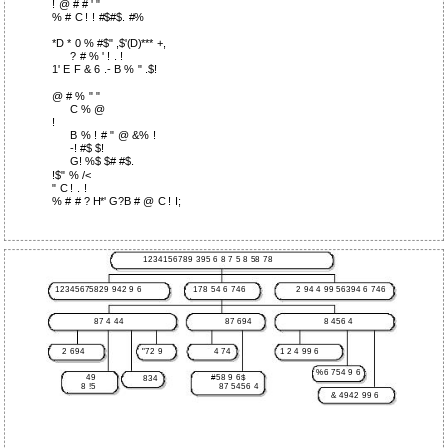
! @ # # ' "
% # C ! ! #$#$. #%
*D * 0 % #$" ,$'(D)*** +,
? # % ' ! . !
1' E F & 6 .- B % " .$!
@ # % " "
C % @
!
B % ! # " @ &% !
-! #$ $!
G! %$ $# #$.
!$" % /<
" C ! . !
% # # ? H*' G?B # @ C ! I;
1234156789 395 6 8 7 5 8 58 78
12345675829 942 9 6
178 54 6 746
2 94 4 99 56394 6 746
87 4 44
87 694
8 456 4
2 694
"72 9
4 74
1 2 4 99 6
%6 754 9 6
49
#58 9 6$
834
8 !5
87 5456 4
& 4942 99 6