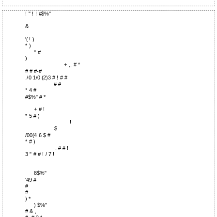
! " ! ! #$%"
&
'( ! )
* )
" #
)
+ ,, # *
# # #-#
./0 1/0 (2)3 # ! # #
# #
* 4 #
#$%" # *
+ # !
* 5 # )
!
$
/00(4 6 $ #
* # )
. # # !
3 " # # ! / 7 !
8$%"
'49 #
#
#
) *
) $%"
# & ,