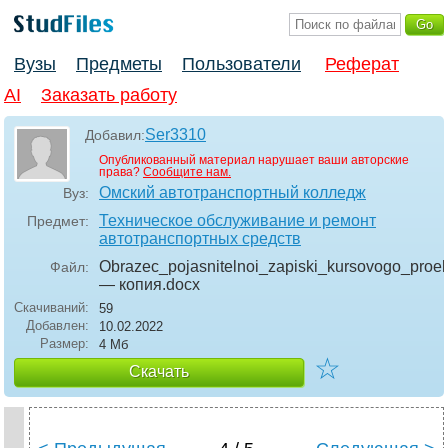
Вузы
Предметы
Пользователи
Реферат
AI
Заказать работу
Ser3310
Добавил:
Опубликованный материал нарушает ваши авторские
права?
Сообщите нам.
Омский автотранспортный колледж
Вуз:
Техническое обслуживание и ремонт
Предмет:
автотранспортных средств
Obrazec_pojasnitelnoi_zapiski_kursovogo_proek
Файл:
— копия
.docx
Скачиваний:
59
Добавлен:
10.02.2022
Размер:
4 Мб
☆
Скачать