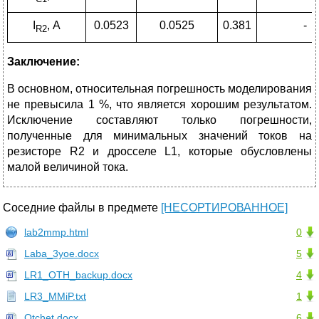
I
, А
0.0523
0.0525
0.381
-
R2
Заключение:
В основном, относительная погрешность моделирования
не превысила 1 %, что является хорошим результатом.
Исключение составляют только погрешности,
полученные для минимальных значений токов на
резисторе R2 и дросселе L1, которые обусловлены
малой величиной тока.
Соседние файлы в предмете
[НЕСОРТИРОВАННОЕ]
lab2mmp.html
0
Laba_3yoe.docx
5
LR1_OTH_backup.docx
4
LR3_MMiP.txt
1
Otchet.docx
6