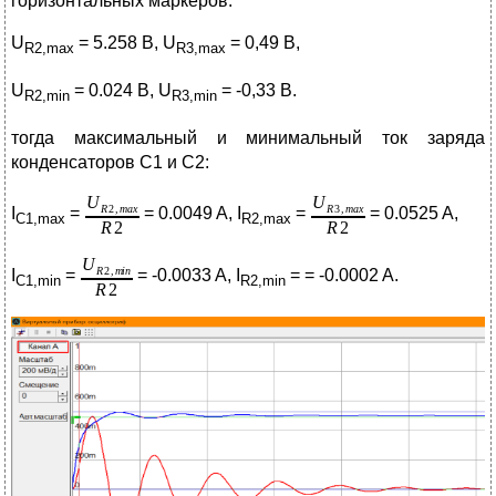
горизонтальных маркеров:
U
= 5.258 В, U
= 0,49 В,
R2,max
R3,max
U
= 0.024 В, U
= -0,33 В.
R2,min
R3,min
тогда максимальный и минимальный ток заряда
конденсаторов C1 и С2:
I
=
= 0.0049 A, I
=
= 0.0525 A,
С
1,max
R2,max
I
=
= -0.0033 A, I
= = -0.0002 A.
С
1,min
R2,min