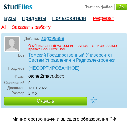
Вузы
Предметы
Пользователи
Реферат
AI
Заказать работу
sega99999
Добавил:
Опубликованный материал нарушает ваши авторские
права?
Сообщите нам.
Томский Государственный Университет
Вуз:
Систем Управления и Радиоэлектроники
[НЕСОРТИРОВАННОЕ]
Предмет:
otchet2math
.docx
Файл:
Скачиваний:
5
Добавлен:
18.01.2022
Размер:
2 Мб
☆
Скачать
Министерство науки и высшего образования РФ