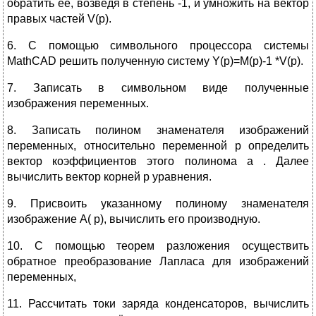
обратить её, возведя в степень -1, и умножить на вектор
правых частей V(p).
6. С помощью символьного процессора системы
MathCAD решить полученную систему Y(p)=M(p)-1 *V(p).
7. Записать в символьном виде полученные
изображения переменных.
8. Записать полином знаменателя изображений
переменных, относительно переменной p определить
вектор коэффициентов этого полинома a . Далее
вычислить вектор корней p уравнения.
9. Присвоить указанному полиному знаменателя
изображение A( p), вычислить его производную.
10. С помощью теорем разложения осуществить
обратное преобразование Лапласа для изображений
переменных,
11. Рассчитать токи заряда конденсаторов, вычислить