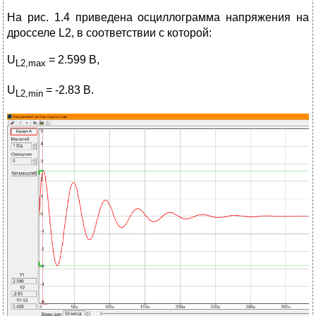
На рис. 1.4 приведена осциллограмма напряжения на
дросселе L2, в соответствии с которой:
U
= 2.599 В,
L2,max
U
= -2.83 В.
L2,min