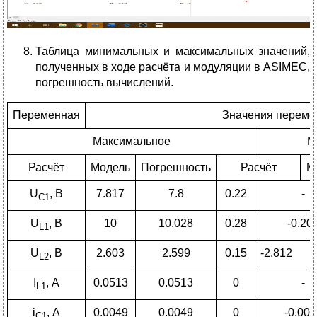
Таблица минимальных и максимальных значений,
полученных в ходе расчёта и модуляции в ASIMEC,
погрешность вычислений.
Переменная
Значения переме
Максимальное
М
Расчёт
Модель
Погрешность
Расчёт
М
U
, В
7.817
7.8
0.22
-
С
1
U
, В
10
10.028
0.28
-0.20
L1
U
, В
2.603
2.599
0.15
-2.812
L2
I
, А
0.0513
0.0513
0
-
L1
i
, А
0.0049
0.0049
0
-0.003
С
1