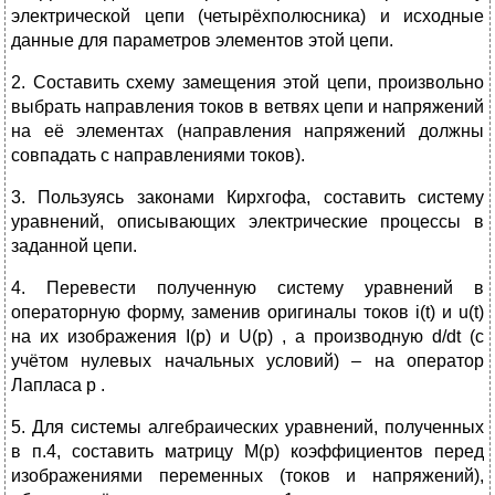
электрической цепи (четырёхполюсника) и исходные
данные для параметров элементов этой цепи.
2. Составить схему замещения этой цепи, произвольно
выбрать направления токов в ветвях цепи и напряжений
на её элементах (направления напряжений должны
совпадать с направлениями токов).
3. Пользуясь законами Кирхгофа, составить систему
уравнений, описывающих электрические процессы в
заданной цепи.
4. Перевести полученную систему уравнений в
операторную форму, заменив оригиналы токов i(t) и u(t)
на их изображения I(p) и U(p) , а производную d/dt (с
учётом нулевых начальных условий) – на оператор
Лапласа p .
5. Для системы алгебраических уравнений, полученных
в п.4, составить матрицу M(p) коэффициентов перед
изображениями переменных (токов и напряжений),