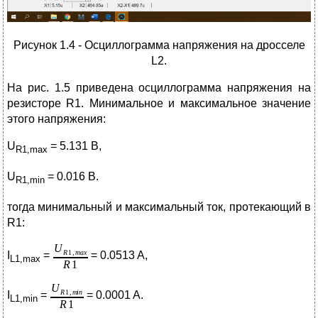
Рисунок 1.4 - Осциллограмма напряжения на дросселе
L2.
На рис. 1.5 приведена осциллограмма напряжения на
резисторе R1. Минимальное и максимальное значение
этого напряжения:
U
= 5.131 В,
R
1,
max
U
= 0.016 В.
R
1,
min
тогда минимальный и максимальный ток, протекающий в
R1:
I
=
= 0.0513 A,
L1,max
I
=
= 0.0001 A.
L1,min