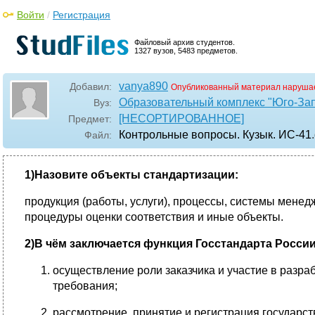
Войти
/
Регистрация
Файловый архив студентов.
1327 вузов, 5483 предметов.
vanya890
Добавил:
Опубликованный материал нарушае
Образовательный комплекс "Юго-За
Вуз:
[НЕСОРТИРОВАННОЕ]
Предмет:
Контрольные вопросы. Кузык. ИС-41
Файл:
1)Назовите объекты стандартизации:
продукция (работы, услуги), процессы, системы мене
процедуры оценки соответствия и иные объекты.
2)В чём заключается функция Госстандарта России
осуществление роли заказчика и участие в разр
требования;
рассмотрение, принятие и регистрация государс