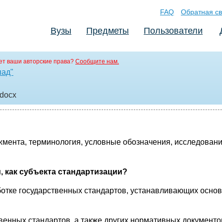
FAQ
Обратная св
Вузы
Предметы
Пользователи
т ваши авторские права?
Сообщите нам.
пад"
.docx
джмента, терминология, условные обозначения, исследовани
, как субъекта стандартизации?
аботке государственных стандартов, устанавливающих осн
твенных стандартов, а также других нормативных документ