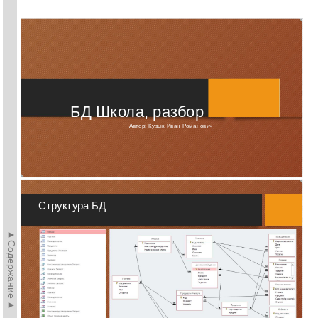
БД Школа, разбор
Автор: Кузык Иван Романович
Структура БД
►Содержание►