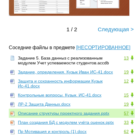
1 / 2
Следующая >
Соседние файлы в предмете
[НЕСОРТИРОВАННОЕ]
Задание 5. База данныз с реализованным
13
модулем Учет успеваемости студентов.accdb
Задание, определения. Кузык Иван ИС-41.docx
19
Защита и сохранность информации Кузык
12
Ис-41.docx
Контрольные вопросы. Кузык. ИС-41.docx
15
ЛР-2 Защита Данных.docx
19
Описание структуры проектного задания.pptx
57
План создания БД с модулем учёта оценок.pptx
33
Пр Мотивация и контроль (1).docx
62