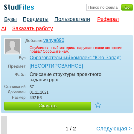
Вузы
Предметы
Пользователи
Реферат
AI
Заказать работу
vanya890
Добавил:
Опубликованный материал нарушает ваши авторские
права?
Сообщите нам.
Образовательный комплекс "Юго-Запад"
Вуз:
[НЕСОРТИРОВАННОЕ]
Предмет:
Описание структуры проектного
Файл:
задания
.pptx
Скачиваний:
57
Добавлен:
01.11.2021
Размер:
492 Кб
☆
Скачать
1 / 2
Следующая >