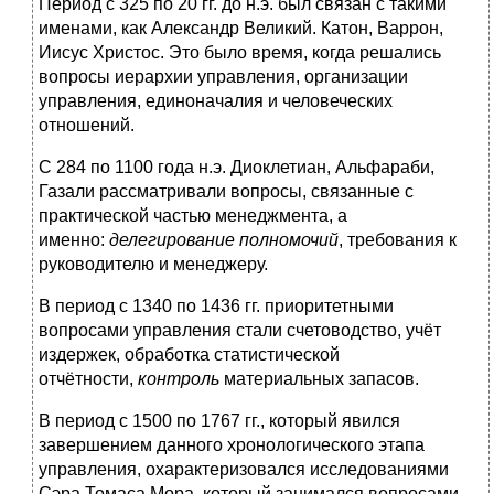
Период с 325 по 20 гг. до н.э. был связан с такими
именами, как Александр Великий. Катон, Варрон,
Иисус Христос. Это было время, когда решались
вопросы иерархии управления, организации
управления, единоначалия и человеческих
отношений.
С 284 по 1100 года н.э. Диоклетиан, Альфараби,
Газали рассматривали вопросы, связанные с
практической частью менеджмента, а
именно:
делегирование полномочий
, требования к
руководителю и менеджеру.
В период с 1340 по 1436 гг. приоритетными
вопросами управления стали счетоводство, учёт
издержек, обработка статистической
отчётности,
контроль
материальных запасов.
В период с 1500 по 1767 гг., который явился
завершением данного хронологического этапа
управления, охарактеризовался исследованиями
Сэра Томаса Мора, который занимался вопросами