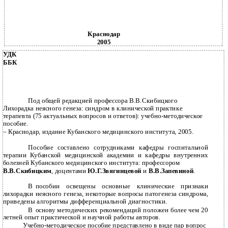
Краснодар
2005
УДК
ББК
Под общей редакцией профессора В.В.Скибицкого
Лихорадка неясного генеза: синдром в клинической практике
терапевта (75 актуальных вопросов и ответов): учебно-методическое
пособие.
– Краснодар, издание Кубанского медицинского института, 2005.
Пособие составлено сотрудниками кафедры госпитальной
терапии Кубанской медицинской академии и кафедры внутренних
болезней Кубанского медицинского института: профессором
В.В.Скибицким
, доцентами
Ю.Г.Звягинцевой
и
В.В.Запевиной
.
В
пособии освещены основные клинические признаки
лихорадки неясного генеза, некоторые вопросы патогенеза синдрома,
приведены алгоритмы дифференциальной диагностики.
В
основу методических рекомендаций положен более чем 20
летней опыт практической и научной работы авторов.
Учебно-методическое пособие представлено в виде пар вопрос