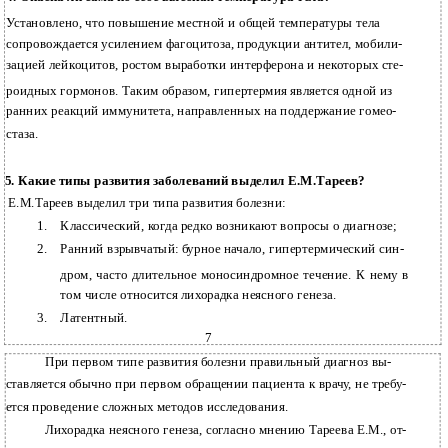
Установлено, что повышение местной и общей температуры тела
сопровождается усилением фагоцитоза, продукции антител, мобили-
зацией лейкоцитов, ростом выработки интерферона и некоторых сте-
роидных гормонов. Таким образом, гипертермия является одной из
ранних реакций иммунитета, направленных на поддержание гомео-
стаза.
5. Какие типы развития заболеваний выделил Е.М.Тареев?
Е.М.Тареев выделил три типа развития болезни:
1.
Классический, когда редко возникают вопросы о диагнозе;
2.
Ранний взрывчатый: бурное начало, гипертермический син-
дром, часто длительное моносиндромное течение. К нему в
том числе относится лихорадка неясного генеза.
3.
Латентный.
7
При первом типе развития болезни правильный диагноз вы-
ставляется обычно при первом обращении пациента к врачу, не требу-
ется проведение сложных методов исследования.
Лихорадка неясного генеза, согласно мнению Тареева Е.М., от-