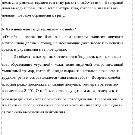
носится к раннему взрывчатом типу развития заболевания. На первый
план выходит повышение температуры тела, которое и является ос-
новным поводом обращения к врачу.
6. Что понимают под термином « озноб»?
«Озноб»
- состояние больного, при котором пациент ощущает
внутреннюю дрожь и холод, не исчезающие даже после применения
грелок и укутывания в теплое одеяло.
Из объективных данных отмечаются бледность кожных покро-
вов, образование «гусиной» кожи, ясно видимый непроизвольный
мышечный тремор, который иногда выражен настолько резко, что за-
трудняет речь и сопровождается «лязганьем зубов». Во время озноба,
который редко продолжается свыше получаса, температура тела по-
о
вышается на 2-4
С. Озноб сменяется ощущением жара, вслед за кото-
рым нередко отмечается повышенное потоотделение. Во время озноба
и в течение небольшого срока после его окончания всегда наблюдает-
ся различно выраженная лейкопения.