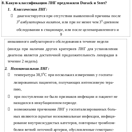
8. Какую классификацию ЛНГ предложили Durack и Steet?
1.
Классическая ЛНГ:

диагностируется при отсутствии выявленной причины после
х
х
3
амбулаторных визитов
, или при не менее чем 3
-дневном
обследовании в стационаре, или после целенаправленного и
9
инвазивного амбулаторного обследования в течение недели
(иногда при наличии других критериев ЛНГ для установления
диагноза является достаточной продолжительность лихорадки в
течение 2 недель).
2.
Нозокомиальная ЛНГ:
о

температура 38,3
С при нескольких измерениях у госпита-
лизированных пациентов, получающих интенсивную тера-
пию,

при поступлении не было признаков инфекции и пациент не
находился в инкубационном периоде.

возможными причинами ЛНГ у госпитализированных боль-
ных являются скрытые нозокомиальные инфекции, инфици-
рование внутрисосудистых катетеров, повторные тромбоэм-
болии ветвей легочной артерии, обусловленные гемотранс-