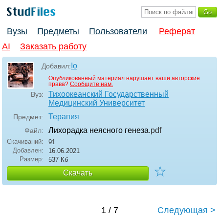
Вузы
Предметы
Пользователи
Реферат
AI
Заказать работу
Io
Добавил:
Опубликованный материал нарушает ваши авторские
права?
Сообщите нам.
Тихоокеанский Государственный
Вуз:
Медицинский Университет
Терапия
Предмет:
Лихорадка неясного генеза
.pdf
Файл:
Скачиваний:
91
Добавлен:
16.06.2021
Размер:
537 Кб
☆
Скачать
1 / 7
Следующая >