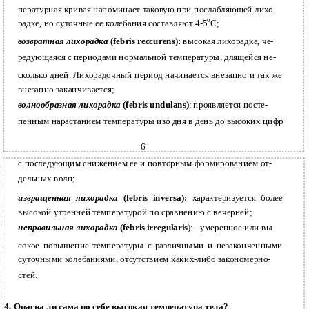
пературная кривая напоминает таковую при послабляющей лихо-
о
радке, но суточные ее колебания составляют 4-5
С;
возвратная лихорадка
(febris reccurens):
высокая лихорадка, че-
редующаяся с периодами нормальной температуры, длящейся не-
сколько дней. Лихорадочный период начинается внезапно и так же
внезапно заканчивается;
волнообразная лихорадка
(febris undulans)
: проявляется посте-
пенным нарастанием температуры изо дня в день до высоких цифр
6
с последующим снижением ее и повторным формированием от-
дельных волн;
извращенная лихорадка
(febris inversa):
характеризуется более
высокой утренней температурой по сравнению с вечерней;
неправильная лихорадка
(febris irregularis
): - умеренное или вы-
сокое повышение температуры с различными и незаконченными
суточными колебаниями, отсутствием каких-либо закономерно-
стей.
4. Опасна ли сама по себе высокая температура тела?