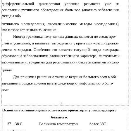
дифференциальной диагностики успешно решаются уже на
основании рутинного обследования больного (анамнез заболевания,
методы объ-
ективного исследования, параклинические методы исследования),
что позволяет назначить лечение.
Иногда трактовка полученных данных является не столь про-
стой и успешной, и вызывает затруднения у врача при «расшифровке»
генеза лихорадки. Особенно это касается ситуаций, когда лихорадка
обусловлена заболеваниями злокачественного характера, системными
заболеваниями, трудными для распознавания бактериальными инфек-
циями.
Для принятия решения о тактике ведения больного врач в обя-
зательном порядке должен иметь следующую информацию о боль-
ном:
3
Основные клинико-диагностические ориентиры у лихорадящего
больного:
37 – 38 С
Величина температуры
более 38С