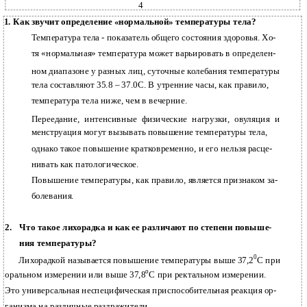
4
1.
Как звучит определение «нормальной» температуры тела?
Температура тела - показатель общего состояния здоровья. Хо-
тя «нормальная» температура может варьировать в определен-
ном диапазоне у разных лиц, суточные колебания температуры
тела составляют 35.8 – 37.0С. В утренние часы, как правило,
температура тела ниже, чем в вечерние.
Переедание, интенсивные физические нагрузки, овуляция и
менструация могут вызывать повышение температуры тела,
однако такое повышение кратковременно, и его нельзя расце-
нивать как патологическое.
Повышение температуры, как правило, является признаком за-
болевания.
2.
Что такое лихорадка и как ее различают по степени повыше-
ния температуры?
0
Лихорадкой называется повышение температуры выше 37,2
С при
о
оральном измерении или выше 37,8
С при ректальном измерении.
Это универсальная неспецифическая приспособительная реакция ор-
ганизма на различные раздражители.