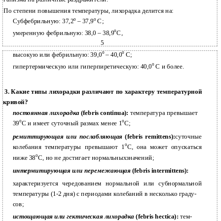
По степени повышения температуры, лихорадка делится на:
о
о
Субфебрильную: 37,2
– 37,9
С;
о
умеренную фебрильную: 38,0 – 38,9
С,
5
о
о
высокую или фебрильную: 39,0
– 40,0
С;
о
гипертермическую или гиперпиретическую: 40,0
С и более.
3.
Какие типы лихорадки различают по характеру температурной
кривой?
постоянная лихорадка
(febris continua):
температура превышает
о
о
39
С и имеет суточный размах менее 1
С;
ремиттирующая или послабляющая
(febris remittens):
суточные
о
колебания температуры превышают 1
С, она может опускаться
о
ниже 38
С, но не достигает нормальныхзначений;
интермитирующая или перемежающая
(febris intermittens):
характеризуется чередованием нормальной или субнормальной
температуры (1-2 дня) с периодами колебаний в несколько граду-
сов;
истощающая или гектическая лихорадка
(febris hectica):
тем-