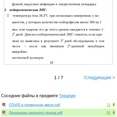
фузией, вирусные инфекции и лекарственная лихорадка.
3.
нейтропеническая ЛНГ:
о

температура тела 38,3
С при нескольких измерениях у па-
циентов, у которых количество нейтрофилов менее 500 на 1
мкл, или падение его до этого уровня ожидается в течение 1-
х
2
дней. Диагноз нейтропенической ЛНГ ставится, если при-
х
чина не выявлена в результате 3
дней обследования, в том
х
числе – после как минимум 2
-дневной инкубации
микробио-
логической культуры.
10
1 / 7
Следующая >
Соседние файлы в предмете
Терапия
COVID в первичном звене.pdf
11
Лихорадка неясного генеза.pdf
91