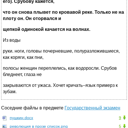
его). Срубову кажется,
что он снова плывет по кровавой реке. Только не на
плоту он. Он оторвался и
щепкой одинокой качается на волнах.
Из воды
руки. ноги, головы почерневшие, полуразложившиеся,
как коряги, как пни,
полосы женщин переплелись, как водоросли. Срубов
бледнеет, глаза не
закрываются от ужаса. Хочет кричать--язык примерз к
зубам.
Соседние файлы в предмете
Государственный экзамен
пушкин.docx
9
революция в прозе список.png
5