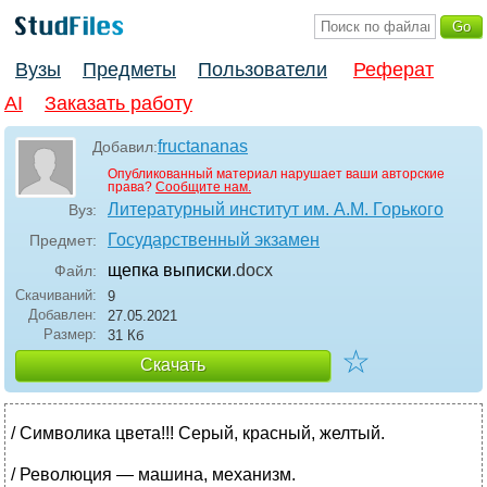
Вузы
Предметы
Пользователи
Реферат
AI
Заказать работу
fructananas
Добавил:
Опубликованный материал нарушает ваши авторские
права?
Сообщите нам.
Литературный институт им. А.М. Горького
Вуз:
Государственный экзамен
Предмет:
щепка выписки
.docx
Файл:
Скачиваний:
9
Добавлен:
27.05.2021
Размер:
31 Кб
☆
Скачать
/ Символика цвета!!! Серый, красный, желтый.
/ Революция — машина, механизм.