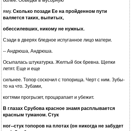
более. Объедки в мусорную
яму.
Сколько позади Ее на пройденном пути
валяется таких, выпитых,
обессилевших, никому не нужных.
Сзади в дверях бледное испуганное лицо матери.
-- Андрюша, Андрюша.
Осыпалась штукатурка. Желтый бок бревна. Щепки
летят. Еще и еще
сильнее. Топор соскочил с топорища. Черт с ним. Зубы-
то на что. Зубами,
когтями прогрызет, процарапает и убежит.
В глазах Срубова красное знамя расплывается
красным туманом. Стук
ног--стук топоров на плотах (он никогда не забудет