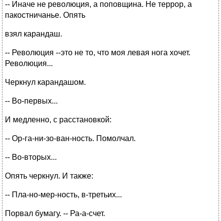
-- Иначе не революция, а поповщина. Не террор, а
пакостничанье. Опять
взял карандаш.
-- Революция --это не то, что моя левая нога хочет.
Революция...
Черкнул карандашом.
-- Во-первых...
И медленно, с расстановкой:
-- Ор-га-ни-зо-ван-ность. Помолчал.
-- Во-вторых...
Опять черкнул. И также:
-- Пла-но-мер-ность, в-третьих...
Порвал бумагу. -- Ра-а-счет.