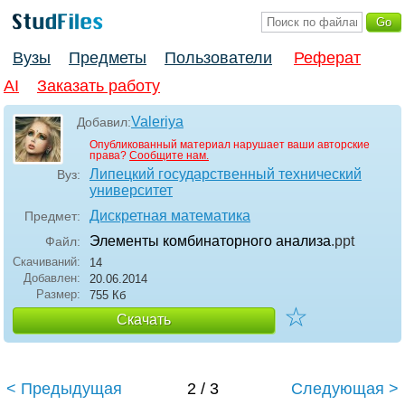
Вузы
Предметы
Пользователи
Реферат
AI
Заказать работу
Valeriya
Добавил:
Опубликованный материал нарушает ваши авторские
права?
Сообщите нам.
Липецкий государственный технический
Вуз:
университет
Дискретная математика
Предмет:
Элементы комбинаторного анализа
.ppt
Файл:
Скачиваний:
14
Добавлен:
20.06.2014
Размер:
755 Кб
☆
Скачать
< Предыдущая
2 / 3
Следующая >