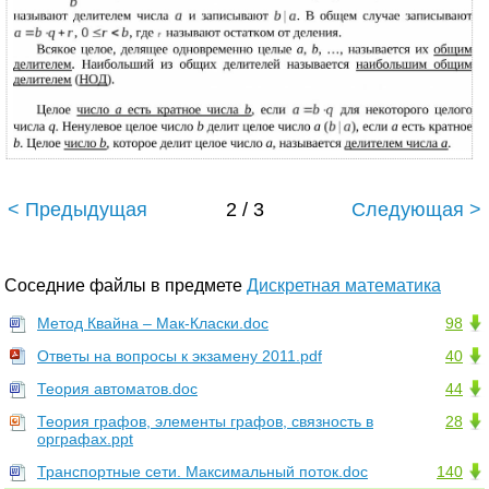
< Предыдущая
2 / 3
Следующая >
Соседние файлы в предмете
Дискретная математика
Метод Квайна – Мак-Класки.doc
98
Ответы на вопросы к экзамену 2011.pdf
40
Теория автоматов.doc
44
Теория графов, элементы графов, связность в
28
орграфах.ppt
Транспортные сети. Максимальный поток.doc
140