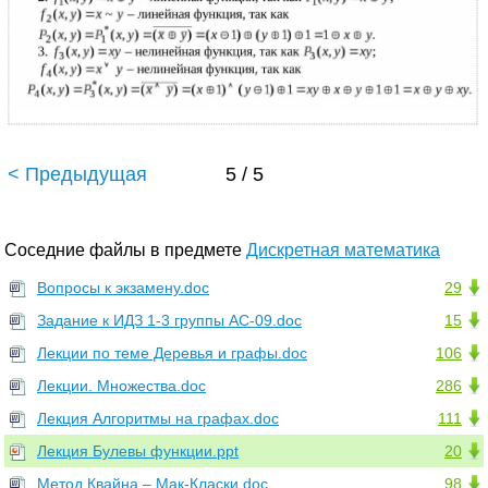
< Предыдущая
5 / 5
Соседние файлы в предмете
Дискретная математика
Вопросы к экзамену.doc
29
Задание к ИДЗ 1-3 группы АС-09.doc
15
Лекции по теме Деревья и графы.doc
106
Лекции. Множества.doc
286
Лекция Алгоритмы на графах.doc
111
Лекция Булевы функции.ppt
20
Метод Квайна – Мак-Класки.doc
98