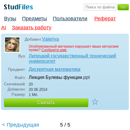
Вузы
Предметы
Пользователи
Реферат
AI
Заказать работу
Valeriya
Добавил:
Опубликованный материал нарушает ваши авторские
права?
Сообщите нам.
Липецкий государственный технический
Вуз:
университет
Дискретная математика
Предмет:
Лекция Булевы функции
.ppt
Файл:
Скачиваний:
20
Добавлен:
20.06.2014
Размер:
1 Мб
☆
Скачать
< Предыдущая
5 / 5