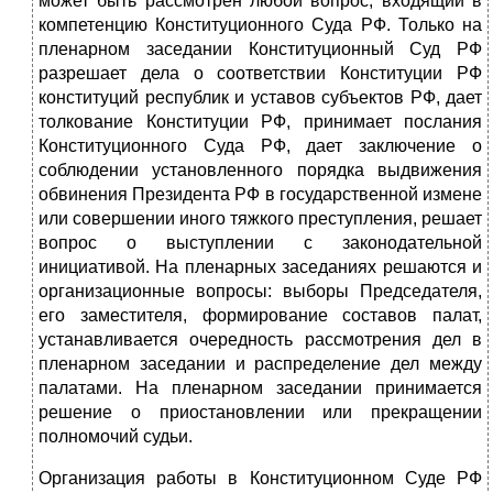
может быть рассмотрен любой вопрос, входящий в
компетенцию Конституционного Суда РФ. Только на
пленарном заседании Конституционный Суд РФ
разрешает дела о соответствии Конституции РФ
конституций республик и уставов субъектов РФ, дает
толкование Конститу­ции РФ, принимает послания
Конституционного Суда РФ, дает заключение о
соблюдении установленного порядка выдвижения
обвинения Президента РФ в государственной измене
или совершении иного тяжкого преступления, решает
вопрос о выступлении с законодательной
инициативой. На пленар­ных заседаниях решаются и
организационные вопросы: выборы Председателя,
его заместителя, формирование составов палат,
устанавливается очеред­ность рассмотрения дел в
пленарном заседании и распределение дел между
палатами. На пленарном заседании принимается
решение о приостановле­нии или прекращении
полномочий судьи.
Организация работы в Конституционном Суде РФ