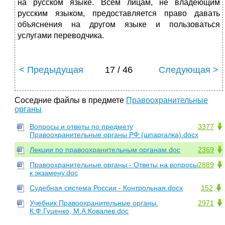
на русском языке. Всем лицам, не владеющим
русским языком, предоставляется право давать
объяснения на другом языке и пользоваться
услугами переводчика.
< Предыдущая
17 / 46
Следующая >
Соседние файлы в предмете
Правоохранительные
органы
Вопросы и ответы по предмету
3377
Правоохранительные органы РФ (шпаргалка).docx
Лекции по правоохранительным органам.doc
2369
Правоохранительные органы - Ответы на вопросы
2889
к экзамену.doc
Судебная система России - Контрольная.docx
152
Учебник Правоохранительные органы.
2971
К.Ф.Гуценко, М.А.Ковалев.doc