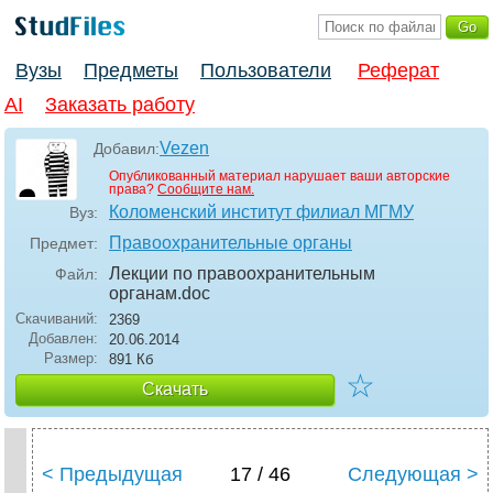
Вузы
Предметы
Пользователи
Реферат
AI
Заказать работу
Vezen
Добавил:
Опубликованный материал нарушает ваши авторские
права?
Сообщите нам.
Коломенский институт филиал МГМУ
Вуз:
Правоохранительные органы
Предмет:
Лекции по правоохранительным
Файл:
органам
.doc
Скачиваний:
2369
Добавлен:
20.06.2014
Размер:
891 Кб
☆
Скачать
< Предыдущая
17 / 46
Следующая >