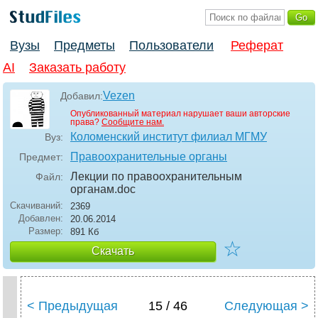
Вузы
Предметы
Пользователи
Реферат
AI
Заказать работу
Vezen
Добавил:
Опубликованный материал нарушает ваши авторские
права?
Сообщите нам.
Коломенский институт филиал МГМУ
Вуз:
Правоохранительные органы
Предмет:
Лекции по правоохранительным
Файл:
органам
.doc
Скачиваний:
2369
Добавлен:
20.06.2014
Размер:
891 Кб
☆
Скачать
< Предыдущая
15 / 46
Следующая >