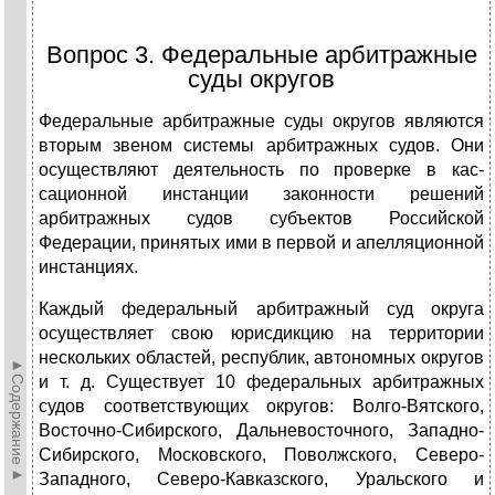
Вопрос 3. Федеральные арбитражные
суды округов
Федеральные арбитражные суды округов являются
вторым звеном систе­мы арбитражных судов. Они
осуществляют деятельность по проверке в кас­
сационной инстанции законности решений
арбитражных судов субъектов Российской
Федерации, принятых ими в первой и апелляционной
инстан­циях.
Каждый федеральный арбитражный суд округа
осуществляет свою юрис­дикцию на территории
нескольких областей, республик, автономных округов
►Содержание►
и т. д. Существует 10 федеральных арбитражных
судов соответствующих ок­ругов: Волго-Вятского,
Восточно-Сибирского, Дальневосточного, Западно-
Сибирского, Московского, Поволжского, Северо-
Западного, Северо-Кавказ­ского, Уральского и