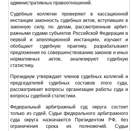
административных правоотношений.
Судебные коллегии проверяют в кассационной
инстанции законность су­дебных актов, вступивших в
законную силу, по делам, рассмотренным арбит­
ражными судами субъектов Российской Федерации в
первой и апелляционной инстанциях, изучают и
обобщают судебную практику, разрабатывают
предло­жения по совершенствованию законов и иных
нормативных актов, анализиру­ют судебную
статистику.
Президиум утверждает членов судебных коллегий и
председателей су­дебных составов этого суда,
рассматривает вопросы организации работы су­да и
вопросы судебной статистики.
Федеральный арбитражный суд округа состоит
только из судей. Судьи федерального арбитражного
суда округа назначаются Президентом РФ, без
ограничения срока их полномочий. Судьи