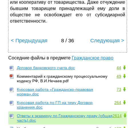
или кооперативу от товарищества. Даже отчуждение
бывшим товарищем принадлежащей ему доли в
обществе не освобождает его от субсидиарной
ответственности.
< Предыдущая
8 / 36
Следующая >
Соседние файлы в предмете
Гражданское право
Договор банковского счета.doc
44
Комментарий к гражданскому процессуальному
49
кодексу РФ, В.И.Нечаев.pdf
Курсовая работа «Гражданско-правовая
73
норма».doc
Курсовая работа по ГП на тему Договор
264
хранения.doc
Ответы к экзамену по Гражданскому праву (общая
2614
часть).doc