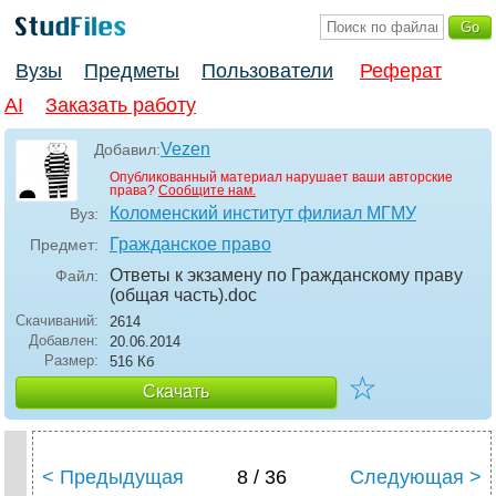
Вузы
Предметы
Пользователи
Реферат
AI
Заказать работу
Vezen
Добавил:
Опубликованный материал нарушает ваши авторские
права?
Сообщите нам.
Коломенский институт филиал МГМУ
Вуз:
Гражданское право
Предмет:
Ответы к экзамену по Гражданскому праву
Файл:
(общая часть)
.doc
Скачиваний:
2614
Добавлен:
20.06.2014
Размер:
516 Кб
☆
Скачать
< Предыдущая
8 / 36
Следующая >