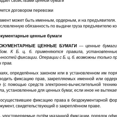
ладает свойствами ценной бумаги
ляется договором перевозки
амент может быть именным, ордерным, и на предъявителя. О
условленную обязанность по выдачи груза предъявителю к
окументарные ценные бумаги
ОКУМЕНТАРНЫЕ ЦЕННЫЕ БУМАГИ
—
ценные бумаг
бом. К Б. ц. б. применяются правила, установленн
нностей фиксации. Операции с Б. ц. б. возможны только 
 прав.
чаях, определённых законом или в установленном им пор
водить фиксацию прав, закрепляемых именной или ордерн
 (с помощью средств электронно-вычислительной техники
ла, установленные для ценных бумаг, если иное не вытекае
 осуществившее фиксацию права в бездокументарной фор
окумент, свидетельствующий о закреплённом праве.
, удостоверяемые путём указанной фиксации, порядок офи