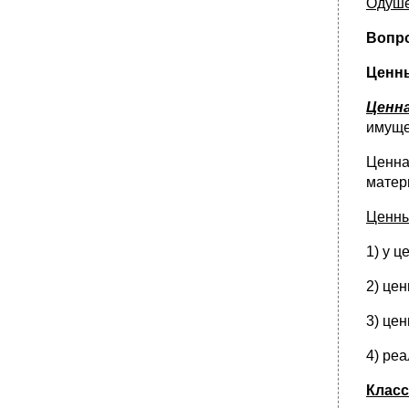
Одуш
Вопро
Ценны
Ценн
имуще
Ценна
матер
Ценны
1) у 
2) це
3) це
4) ре
Класс