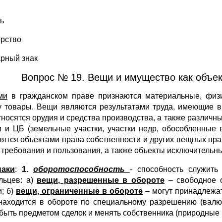
ть
орство
арный знак
Вопрос № 19. Вещи и имущество как объе
ми
в гражданском праве признаются материальные, физ
 товары. Вещи являются результатами труда, имеющие в 
тносятся орудия и средства производства, а также разли
и и ЦБ (земельные участки, участки недр, обособленные
вятся объектами права собственности и других вещных пр
 требования и пользования, а также объекты исключительн
наки
:
1.
оборотоспособность
- способность служить
льцев: а)
вещи, разрешенные в обороте
– свободное о
и; б)
вещи, ограниченные в обороте
– могут принадлежат
находится в обороте по специальному разрешению (валю
 быть предметом сделок и менять собственника (природные