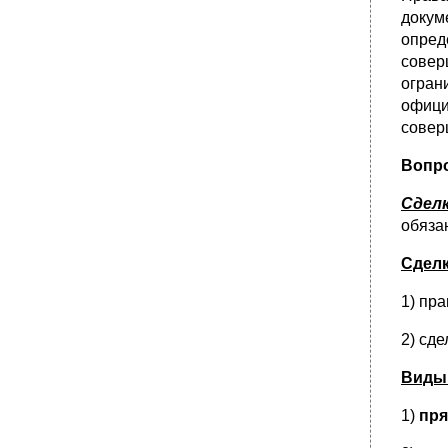
докум
опред
совер
огран
офици
совер
Вопро
Сдел
обяза
Сделк
1) пр
2) сд
Виды
1)
пря