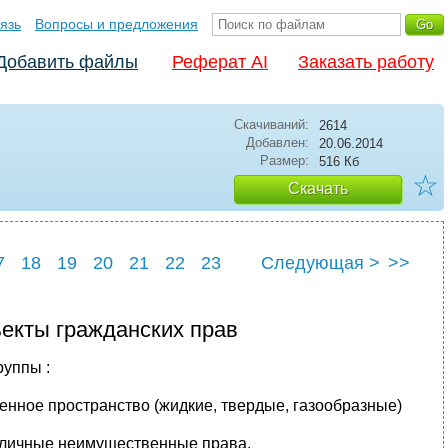
язь
Вопросы и предложения
Добавить файлы
Реферат AI
Заказать работу
Скачиваний:
2614
Добавлен:
20.06.2014
Размер:
516 Кб
☆
Скачать
7
18
19
20
21
22
23
Следующая >
>>
7
28
екты гражданских прав
руппы :
енное пространство (жидкие, твердые, газообразные)
, личные неимущественные права.