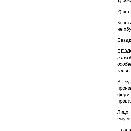
1) об
2) яв
Конос
не об
Безд
БЕЗД
спосо
особе
записи
В слу
произ
форме
прави
Лицо,
ему д
Права