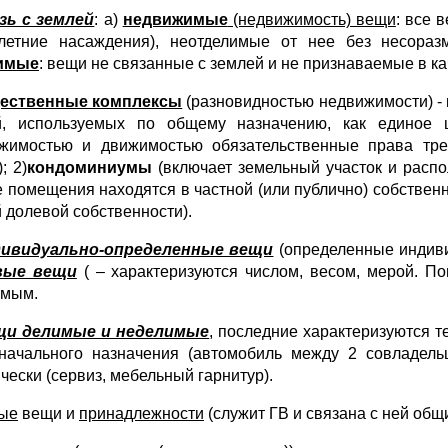
зь с землей
: а)
недвижимые
(недвижимость) вещи
: все 
летние насаждения), неотделимые от нее без несораз
имые
: вещи не связанные с землей и не признаваемые в к
ественные комплексы
(разновидностью недвижимости) 
, используемых по общему назначению, как единое ц
жимостью и движимостью обязательственные права тре
; 2)
кондоминиумы
(включает земельный участок и распо
 помещения находятся в частной (или публично) собственно
 долевой собственности).
ндивидуально-определенные вещи
(определенные индиви
вые вещи
( – характеризуются числом, весом, мерой. П
имым.
ещи делимые и неделимые
, последние характеризуются те
начального назначения (автомобиль между 2 совладель
чески (сервиз, мебельный гарнитур).
ые
вещи и
принадлежности
(служит ГВ и связана с ней общ