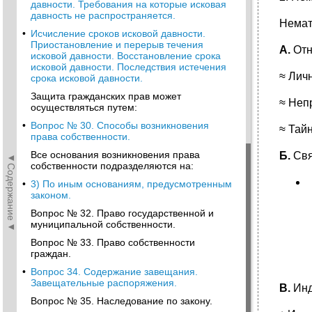
давности. Требования на которые исковая
давность не распространяется.
Немат
•
Исчисление сроков исковой давности.
Приостановление и перерыв течения
A.
Отн
исковой давности. Восстановление срока
исковой давности. Последствия истечения
≈ Лич
срока исковой давности.
Защита гражданских прав может
≈ Неп
осуществляться путем:
•
Вопрос № 30. Способы возникновения
≈ Тай
права собственности.
Все основания возникновения права
Б.
Свя
◄Содержание◄
собственности подразделяются на:
•
3) По иным основаниям, предусмотренным
законом.
Вопрос № 32. Право государственной и
муниципальной собственности.
Вопрос № 33. Право собственности
граждан.
•
Вопрос 34. Содержание завещания.
Завещательные распоряжения.
В.
Инд
Вопрос № 35. Наследование по закону.