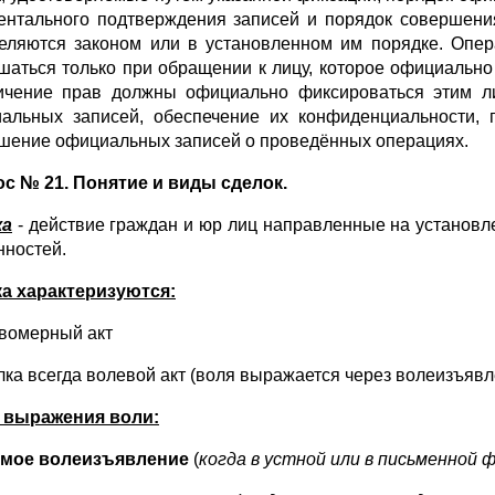
ентального подтверждения записей и порядок совершен
еляются законом или в установленном им порядке. Опе
шаться только при обращении к лицу, которое официально
ичение прав должны официально фиксироваться этим лиц
альных записей, обеспечение их конфиденциальности, 
шение официальных записей о проведённых операциях.
с № 21. Понятие и виды сделок.
ка
- действие граждан и юр лиц направленные на установл
нностей.
а характеризуются:
авомерный акт
елка всегда волевой акт (воля выражается через волеизъявл
 выражения воли:
мое волеизъявление
(
когда в устной или в письменной