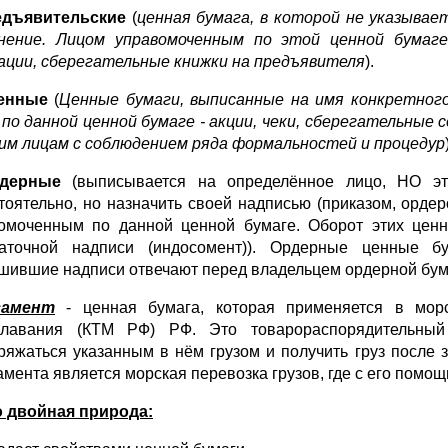
едъявительские
(
ценная бумага, в которой не указывае
нение. Лицом управомоченным по этой ценной бумаг
ации, сберегательные книжки на предъявителя
).
енные
(
Ценные бумаги, выписанные на имя конкретног
 по данной ценной бумаге - акции, чеки, сберегательны
гим лицам с соблюдением ряда формальностей и процедур
дерные
(выписывается на определённое лицо, НО эт
тоятельно, но назначить своей надписью (приказом, ордер
омоченным по данной ценной бумаге. Оборот этих цен
аточной надписи (индосомент)). Ордерные ценные 
шившие надписи отвечают перед владельцем ордерной бум
самент
- ценная бумага, которая применяется в морс
лавания (КТМ РФ) РФ. Это товарораспорядительный
ряжаться указанным в нём грузом и получить груз после
амента является морская перевозка грузов, где с его помо
о двойная природа: