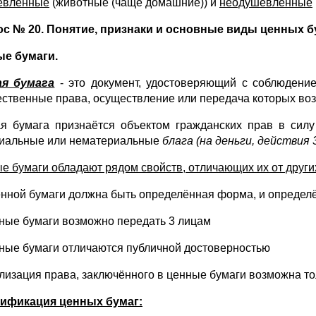
евленные
(животные (чаще домашние)) и
неодушевленные
с № 20. Понятие, признаки и основные виды ценных бу
е бумаги.
ая бумага
- это документ, удостоверяющий с соблюдени
ственные права, осуществление или передача которых возм
я бумага признаётся объектом гражданских прав в силу
иальные или нематериальные
блага (на деньги, действия 
е бумаги обладают рядом свойств, отличающих их от други
ценной бумаги должна быть определённая форма, и опреде
нные бумаги возможно передать 3 лицам
нные бумаги отличаются публичной достоверностью
ализация права, заключённого в ценные бумаги возможна т
ификация ценных бумаг: