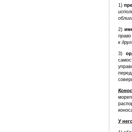
1)
пр
испол
облиг
2)
им
право
к дру
3)
ор
самос
управ
перед
совер
Коно
мореп
распо
конос
У нег