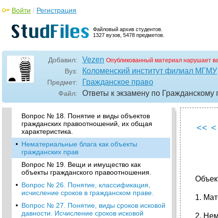
сравнительная характеристика.
Войти
/
Регистрация
•
Вопрос № 15. Дочерние и зависимые
общества. Филиалы и представительства.
Файловый архив студентов.
Вопрос № 16. Кооперативы (артель) в
1327 вузов, 5478 предметов.
системе юридических лиц.
•
Вопрос № 17. Некоммерческие
Vezen
Добавил:
Опубликованный материал нарушает в
организации: особенности создания и
деятельности.
Коломенский институт филиал МГМУ
Вуз:
Гражданское право
Предмет:
•
Учреждения
Ответы к экзамену по Гражданскому 
Файл:
Объединение юр лиц (ассоциации и
союзы).
Вопрос № 18. Понятие и виды объектов
гражданских правоотношений, их общая
<<
<
характеристика.
•
Нематериальные блага как объекты
гражданских прав
Вопрос № 19. Вещи и имущество как
объекты гражданского правоотношения.
Объек
•
Вопрос № 26. Понятие, классификация,
исчисление сроков в гражданском праве.
1. Ма
•
Вопрос № 27. Понятие, виды сроков исковой
давности. Исчисление сроков исковой
2. Не