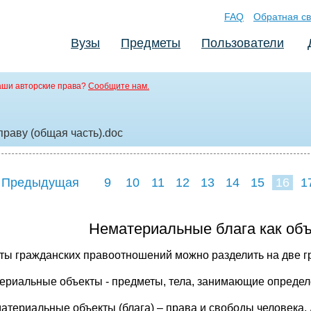
FAQ
Обратная св
Вузы
Предметы
Пользователи
аши авторские права?
Сообщите нам.
праву (общая часть)
.doc
 Предыдущая
9
10
11
12
13
14
15
16
1
24
25
26
2
Нематериальные блага как объ
ты гражданских правоотношений можно разделить на две г
териальные объекты - предметы, тела, занимающие определ
материальные объекты (блага) – права и свободы человека