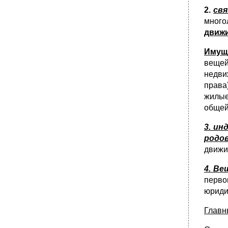
их личные неимущественные и
2.
свя
имущественные права.
много
Личные неимущественные права
движ
•
Имущественные права автора
Имущ
Вопрос № 52. Понятие, объекты и субъекты
вещей
смежных прав.
недви
•
Вопрос № 53. Содержание смежных прав.
права)
•
Вопрос № 55. Объекты патентного права:
жилые
понятие, критерии их охраноспособности,
виды.
общей
•
Вопрос № 56. Субъекты патентного права,
3. и
их личные неимущественные и
имущественные права.
родо
•
Вопрос № 57. Оформление и защита
движ
патентных прав.
4. В
•
Право на секрет производства (ноу-хау)
перво
•
Вопрос № 61. Способы защиты личных
юриди
неимущественных прав.
Главн