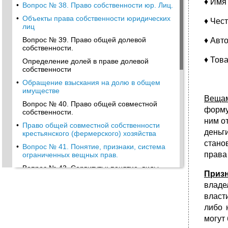
♦ Имя
•
Вопрос № 38. Право собственности юр. Лиц.
•
Объекты права собственности юридических
♦ Чес
лиц
Вопрос № 39. Право общей долевой
♦ Авт
собственности.
♦ Тов
Определение долей в праве долевой
собственности
•
Обращение взыскания на долю в общем
имуществе
Веща
Вопрос № 40. Право общей совместной
форму
собственности.
ним о
•
Право общей совместной собственности
деньг
крестьянского (фермерского) хозяйства
стано
•
Вопрос № 41. Понятие, признаки, система
права
ограниченных вещных прав.
Вопрос № 43. Сервитуты: понятие, виды,
Приз
содержание.
владе
•
Вопрос № 47. Вещно – правовые иски
власт
нарушений права собственности не
связанные с лишением правомочий
либо 
владения (негаторный иск).
могут
•
Вопрос № 51. Субъекты авторского права,