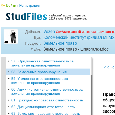
Войти
/
Регистрация
Файловый архив студентов.
1327 вузов, 5478 предметов.
Vezen
Добавил:
Опубликованный материал нарушает в
•
1. Понятие земельного права
Коломенский институт филиал МГМУ
Вуз:
Земельное право
Предмет:
•
55. Категории земель
Земельное право - шпаргалки
.doc
Файл:
•
56. Целевое назначение и разрешенное
использование земельных участков
•
57. Юридическая ответственность за
земельные правонарушения
<<
<
•
58. Земельные правонарушения
•
59. Уголовная ответственность за
земельные правонарушения
•
60. Административная ответственность за
земельные правонарушения
Прав
общес
•
61. Гражданско-правовая ответственность
наруш
•
62. Дисциплинарная ответственность
здоро
•
63. Земельно-правовая ответственность