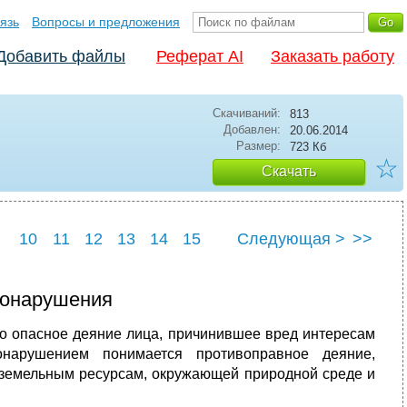
язь
Вопросы и предложения
Добавить файлы
Реферат AI
Заказать работу
Скачиваний:
813
Добавлен:
20.06.2014
Размер:
723 Кб
☆
Скачать
10
11
12
13
14
15
Следующая >
>>
22
23
24
25
вонарушения
о опасное деяние лица, причинившее вред интересам
онарушением понимается противоправное деяние,
земельным ресурсам, окружающей природной среде и