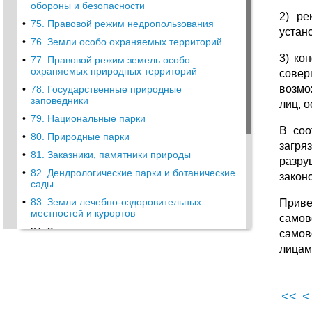
обороны и безопасности
2) ре
•
75. Правовой режим недропользования
устан
•
76. Земли особо охраняемых территорий
3) ко
•
77. Правовой режим земель особо
охраняемых природных территорий
совер
возмо
•
78. Государственные природные
заповедники
лиц, 
•
79. Национальные парки
В соо
•
80. Природные парки
загря
•
81. Заказники, памятники природы
разру
•
82. Дендрологические парки и ботанические
закон
сады
•
83. Земли лечебно-оздоровительных
Приве
местностей и курортов
самов
84. Земли природоохранного назначения
самов
лицам
•
85. Земли рекреационного назначения
•
86. Земли историко-культурного назначения
•
87. Особо ценные земли
<<
<
•
88. Земли лесного фонда