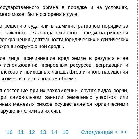
осударственного органа в порядке и на условиях,
мого может быть оспорена в суде;
по решению суда или в административном порядке за
 законом. Законодательством предусматривается
 прекращении деятельности юридических и физических
 охраны окружающей среды.
кие лица, причинившие вред земле в результате ее
го использования природных ресурсов, деградации и
мплексов и природных ландшафтов и иного нарушения
возместить его в полном объеме.
 состояние при их захламлении, других видах порчи,
при самовольном занятии земельных участков или
енных межевых знаков осуществляется юридическими
рушениях, или за их счет.
10
11
12
13
14
15
Следующая >
>>
22
23
24
25