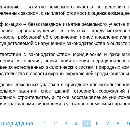
квизицию – изъятие земельного участка по решению г
овленных законом, с выплатой стоимости; оценка возмещае
нфискацию – безвозмездное изъятие земельного участка 
шение правонарушения в случаях, предусмотренных
жность требований об ограничении, приостановлении или
осуществляемой с нарушением законодательства в области
тветствии с законодательством юридические и физичес
знения, истощения, порчи, уничтожения, нерационально
шения естественных экологических систем, природных ко
одательства в области охраны окружающей среды, обязаны 
дение земельных участков в пригодное для использования
ольном занятии, снос зданий, строений, сооружений 
ольном строительстве, а также восстановление уничтож
и и гражданами, виновными в указанных земельных правона
 Предыдущая
1
2
3
4
5
6
7
8
9
16
17
18
19
20
21