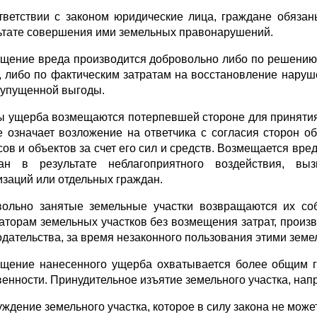
тветствии с законом юридические лица, граждане обяза
ьтате совершения ими земельных правонарушений.
щение вреда производится добровольно либо по решению 
, либо по фактическим затратам на восстановление наруш
 упущенной выгоды.
 ущерба возмещаются потерпевшей стороне для принятия
е означает возложение на ответчика с согласия сторон 
сов и объектов за счет его сил и средств. Возмещается вр
ан в результате неблагоприятного воздействия, выз
изаций или отдельных граждан.
ольно занятые земельные участки возвращаются их соб
аторам земельных участков без возмещения затрат, прои
одательства, за время незаконного пользования этими зем
щение нанесенного ущерба охватывается более общим г
венности. Принудительное изъятие земельного участка, нап
чуждение земельного участка, которое в силу закона не мож