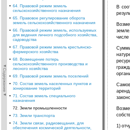
•
64. Правовой режим земель
В соо
сельскохозяйственного назначения
резул
•
65. Правовое регулирование оборота
земель сельскохозяйственного назначения
Возме
•
66. Правовой режим земель, используемых
земле
для ведения личного подсобного хозяйства,
числе
садоводства
•
67. Правовой режим земель крестьянско-
Суммы
фермерского хозяйства
натур
•
68. Возмещение потерь
ресур
сельскохозяйственного производства и
◄Содержание◄
гражд
лесного хозяйства
орган
•
69. Правовой режим земель поселений
•
70. Состав земель населенных пунктов и
Самов
зонирование территорий
аренд
•
71. Состав земель специального
закон
назначения
72. Земли промышленности
Возме
собст
•
73. Земли транспорта
•
74. Земли связи, радиовещания, для
1) от
обеспечения космической деятельности,