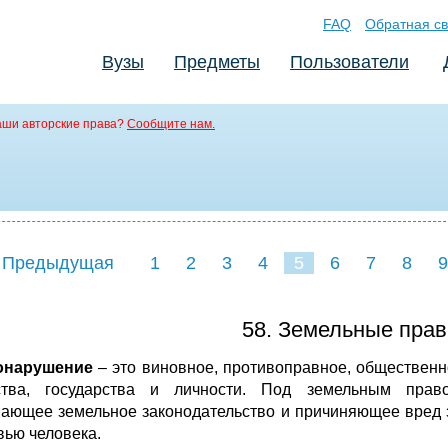
FAQ
Обратная св
Вузы
Предметы
Пользователи
аши авторские права?
Сообщите нам.
 Предыдущая
1
2
3
4
5
6
7
8
9
16
17
18
19
20
21
58. Земельные пра
онарушение
– это виновное, противоправное, общественн
тва, государства и личности. Под земельным прав
ающее земельное законодательство и причиняющее вред 
вью человека.