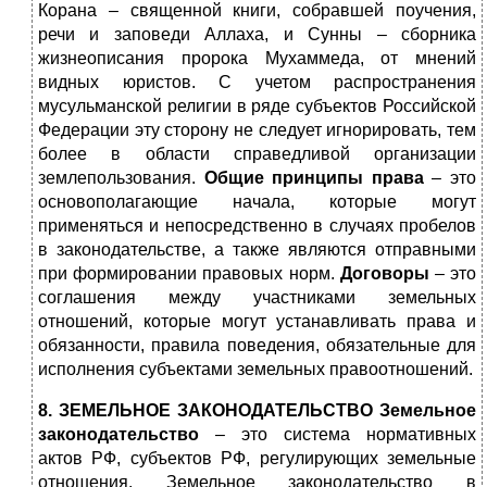
Корана – священной книги, собравшей поучения,
речи и заповеди Аллаха, и Сунны – сборника
жизнеописания пророка Мухаммеда, от мнений
видных юристов. С учетом распространения
мусульманской религии в ряде субъектов Российской
Федерации эту сторону не следует игнорировать, тем
более в области справедливой организации
землепользования.
Общие принципы права
– это
основополагающие начала, которые могут
применяться и непосредственно в случаях пробелов
в законодательстве, а также являются отправными
при формировании правовых норм.
Договоры
– это
соглашения между участниками земельных
отношений, которые могут устанавливать права и
обязанности, правила поведения, обязательные для
исполнения субъектами земельных правоотношений.
8. ЗЕМЕЛЬНОЕ ЗАКОНОДАТЕЛЬСТВО Земельное
законодательство
– это система нормативных
актов РФ, субъектов РФ, регулирующих земельные
отношения. Земельное законодательство в