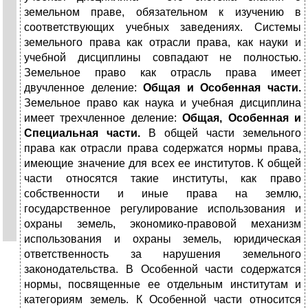
земельном праве, обязательном к изучению в
соответствующих учебных заведениях. Системы
земельного права как отрасли права, как науки и
учебной дисциплины совпадают не полностью.
Земельное право как отрасль права имеет
двучленное деление:
Общая и Особенная части.
Земельное право как наука и учебная дисциплина
имеет трехчленное деление:
Общая, Особенная и
Специальная части.
В общей части земельного
права как отрасли права содержатся нормы права,
имеющие значение для всех ее институтов. К общей
части относятся такие институты, как право
собственности и иные права на землю,
государственное регулирование использования и
охраны земель, экономико-правовой механизм
использования и охраны земель, юридическая
ответственность за нарушения земельного
законодательства. В Особенной части содержатся
нормы, посвященные ее отдельным институтам и
категориям земель. К Особенной части относится