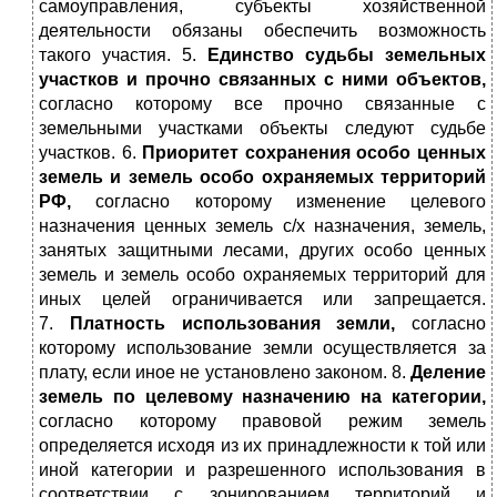
самоуправления, субъекты хозяйственной
деятельности обязаны обеспечить возможность
такого участия. 5.
Единство судьбы земельных
участков и прочно связанных с ними объектов,
согласно которому все прочно связанные с
земельными участками объекты следуют судьбе
участков. 6.
Приоритет сохранения особо ценных
земель и земель особо охраняемых территорий
РФ,
согласно которому изменение целевого
назначения ценных земель с/х назначения, земель,
занятых защитными лесами, других особо ценных
земель и земель особо охраняемых территорий для
иных целей ограничивается или запрещается.
7.
Платность использования земли,
согласно
которому использование земли осуществляется за
плату, если иное не установлено законом. 8.
Деление
земель по целевому назначению на категории,
согласно которому правовой режим земель
определяется исходя из их принадлежности к той или
иной категории и разрешенного использования в
соответствии с зонированием территорий и