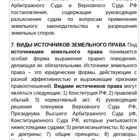
Арбитражного Суда и Верховного Суда РФ
постановления, содержащие руководящие
разъяснения судам по вопросам применения
земельного законодательства и разрешения
земельных споров.
7. ВИДЫ ИСТОЧНИКОВ ЗЕМЕЛЬНОГО ПРАВА
Под
источниками земельного права
понимается
особая форма выражения правил поведения,
делающая их обязательными. Источники земельного
права – это юридические формы, действующие с
разной эффективностью и выражающие признаки
правоотношений.
Видами источников права
могут
являться следующие: 1) Конституция РФ; 2) правовой
обычай; 3) нормативный акт; 4) руководящие
решения пленумов Верховного Суда РФ,
Президиума Высшего Арбитражного Суда рФ,
Конституционного Суда РФ, которые учитываются
нижестоящими судами; 5) религиозныетексты; 6) идеи
и доктрины; 7) общие принципы; 8) договоры.