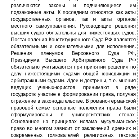
различаются законы и подчиняющиеся им
подзаконные акты. К последним относятся как акты
государственных органов, так и акты органов
местного самоуправления. Руководящие решения
высших судов обязательны для нижестоящих судов.
Постановления Конституционного Суда РФ являются
обязательными и окончательными для исполнения.
Решения пленумов Верховного Суда РФ,
Президиума Высшего Арбитражного Суда РФ
обязательно учитываются при принятии решения по
делу нижестоящими судами общей юрисдикции и
арбитражными судами. Идеи и доктрины, т. е. мнения
ведущих ученых-юристов, принимают в ряде
государств участие в формировании права, получая
отражение в законодательстве. В романо-германской
правовой семье основные положения права были
сформулированы в университетских стенах.
Основанное на принципах ислама мусульманское
право во многом зависит от заключений древних и
современных толкователей религиозных текстов