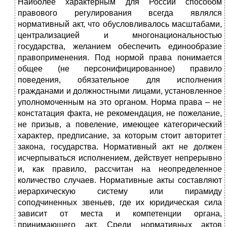
Наиболее характерным для России способом
правового регулирования всегда являлся
нормативный акт, что обусловливалось масштабами,
централизацией и многонациональностью
государства, желанием обеспечить единообразие
правоприменения. Под нормой права понимается
общее (не персонифицированное) правило
поведения, обязательное для исполнения
гражданами и должностными лицами, установленное
уполномоченным на это органом. Норма права – не
констатация факта, не рекомендация, не пожелание,
не призыв, а повеление, имеющее категорический
характер, предписание, за которым стоит авторитет
закона, государства. Нормативный акт не должен
исчерпываться исполнением, действует непрерывно
и, как правило, рассчитан на неопределенное
количество случаев. Нормативные акты составляют
иерархическую систему или пирамиду
соподчиненных звеньев, где их юридическая сила
зависит от места и компетенции органа,
принимающего акт. Среди нормативных актов