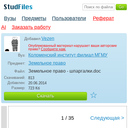
Вузы
Предметы
Пользователи
Реферат
AI
Заказать работу
Vezen
Добавил:
Опубликованный материал нарушает ваши авторские
права?
Сообщите нам.
Коломенский институт филиал МГМУ
Вуз:
Земельное право
Предмет:
Земельное право - шпаргалки
.doc
Файл:
Скачиваний:
813
Добавлен:
20.06.2014
Размер:
723 Кб
☆
Скачать
1 / 35
Следующая >