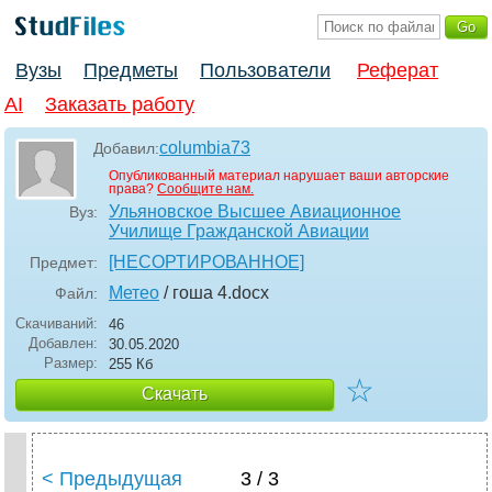
Вузы
Предметы
Пользователи
Реферат
AI
Заказать работу
columbia73
Добавил:
Опубликованный материал нарушает ваши авторские
права?
Сообщите нам.
Ульяновское Высшее Авиационное
Вуз:
Училище Гражданской Авиации
[НЕСОРТИРОВАННОЕ]
Предмет:
Метео
/ гоша 4
.docx
Файл:
Скачиваний:
46
Добавлен:
30.05.2020
Размер:
255 Кб
☆
Скачать
< Предыдущая
3 / 3