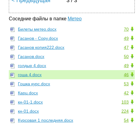
< Предыдущая
3 / 3
Соседние файлы в папке
Метео
Билеты метео.docx
70
Гасанов - Copy.docx
49
Гасанов копия222.docx
47
Гасанов.docx
50
голдыр 4.docx
49
гоша 4.docx
46
Гошка курс.docx
53
Карц.docx
42
кн-01-1.docx
103
кн-01.docx
224
Курсовая 1 последняя.docx
54