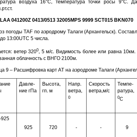
ратура воздуха 16°С, температура точки росы 9°С. 
рт.ст.
LAA
041200
Z
0413/0513 32005
MPS
9999
SCT
015
BKN
070
оз погоды TAF по аэродрому Талаги (Архангельск). Составл
 до 13:00UTC 5 числа.
0
ется: ветер 320
, 5 м/с. Видимость более или равна 10км
ванная облачность с ВНГО 2100м.
ца 9 – Расшифровка карт АТ на аэродроме Талаги (Архангел
ание
Давле-
Высота,
Напр.
Скорость
Темпе-
ы
ние гПа
гп. м
ветра,
ветра,м/с
ратура,
0
0
С
-925
925
720
-
-
9