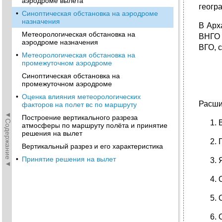
аэродроме вылета
геогр
•
Синоптическая обстановка на аэродроме
назначения
В Арх
Метеорологическая обстановка на
ВНГО 
аэродроме назначения
ВГО, 
•
Метеорологическая обстановка на
промежуточном аэродроме
Синоптическая обстановка на
промежуточном аэродроме
•
Оценка влияния метеорологических
Расши
факторов на полет вс по маршруту
◄Содержание◄
Построение вертикального разреза
атмосферы по маршруту полёта и принятие
решения на вылет
Вертикальный разрез и его характеристика
•
Принятие решения на вылет