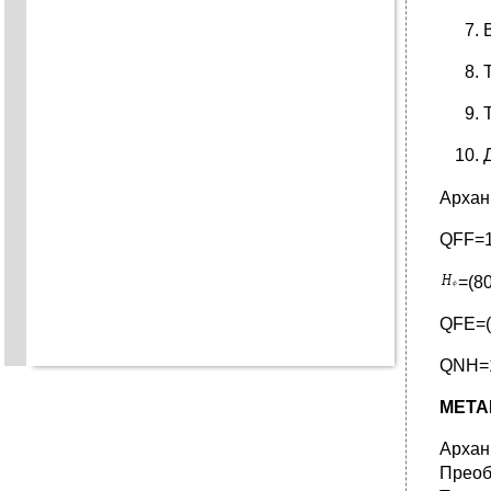
Архан
QFF=1
=(8
QFE=(
QNH=1
METAR
Архан
Преоб