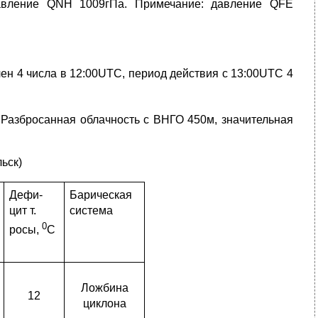
Давление QNH 1009гПа. Примечание: давление QFE
ен 4 числа в 12:00UTC, период действия с 13:00UTC 4
. Разбросанная облачность с ВНГО 450м, значительная
ьск)
Дефи-
Барическая
цит т.
система
0
росы,
С
Ложбина
12
циклона