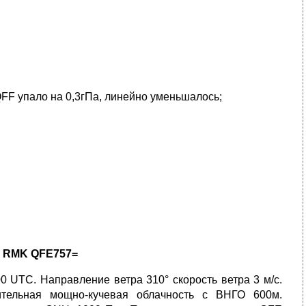
FF упало на 0,3гПа, линейно уменьшалось;
9 RMK QFE757=
0 UTC. Направление ветра 310° скорость ветра 3 м/с.
тельная мощно-кучевая облачность с ВНГО 600м.