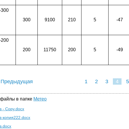
-300
300
9100
210
5
-47
-200
200
11750
200
5
-49
 Предыдущая
1
2
3
4
5
 файлы в папке
Метео
в - Copy.docx
в копия222.docx
в.docx