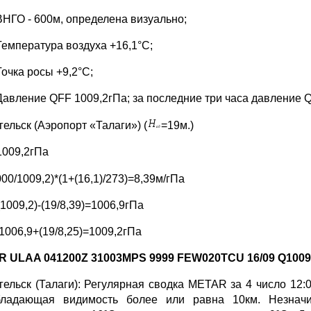
ВНГО - 600м, определена визуально;
Температура воздуха +16,1°C;
Точка росы +9,2°C;
Давление QFF 1009,2гПа; за последние три часа давление Q
гельск (Аэропорт «Талаги») (
=19м.)
009,2гПа
000/1009,2)*(1+(16,1)/273)=8,39м/гПа
1009,2)-(19/8,39)=1006,9гПа
006,9+(19/8,25)=1009,2гПа
 ULAA 041200Z 31003MPS 9999 FEW020TCU 16/09 Q100
гельск (Талаги): Регулярная сводка METAR за 4 число 12:0
ладающая видимость более или равна 10км. Незначи