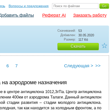
язь
Вопросы и предложения
Добавить файлы
Реферат AI
Заказать работу
Скачиваний:
53
Добавлен:
30.05.2020
Размер:
117 Кб
☆
Скачать
6
7
Следующая >
>>
 на аэродроме назначения
е в центре антициклона 1012,3гПа. Центр антициклона
алении 400км от аэродрома Талаги. Данный антициклон
ой стадии развития – стадии молодого антициклона.
лодная, так как находится за холодным фронтом, а по