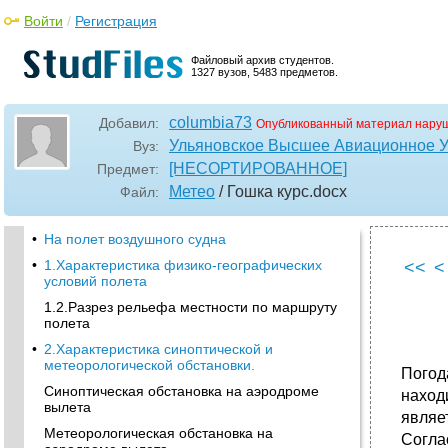
Войти
/
Регистрация
Файловый архив студентов.
1327 вузов, 5483 предметов.
columbia73
Добавил:
Опубликованный материал наруш
Ульяновское Высшее Авиационное 
Вуз:
[НЕСОРТИРОВАННОЕ]
Предмет:
Метео
/ Гошка курс
.docx
Файл:
•
На полет воздушного судна
•
1.Характеристика физико-географических
<<
<
условий полета
1.2.Разрез рельефа местности по маршруту
полета
•
2.Характеристика синоптической и
метеорологической обстановки.
Погод
Синоптическая обстановка на аэродроме
наход
вылета
являе
Метеорологическая обстановка на
Согла