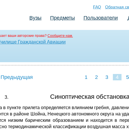
FAQ
Обратная св
Вузы
Предметы
Пользователи
ает ваши авторские права?
Сообщите нам.
Училище Гражданской Авиации
 Предыдущая
1
2
3
4
5
Синоптическая обстановка
а в пункте прилета определяется влиянием гребня, давлени
ится в районе Шойна, Ненецкого автономного округа на уд
тся низким барическим образованием и находится в перв
сно термодинамической классификации воздушная масса хо