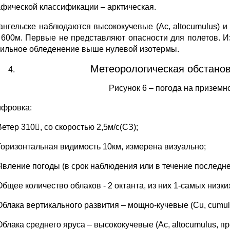
афической классификации – арктическая.
ангельске наблюдаются высококучевые (Ac, altocumulus) и 
600м. Первые не представляют опасности для полетов. И
сильное обледенение выше нулевой изотермы.
Метеорологическая обстанов
Рисунок 6 – погода на приземн
фровка:
Ветер 310, со скоростью 2,5м/с(СЗ);
Горизонтальная видимость 10км, измерена визуально;
Явление погоды (в срок наблюдения или в течение последнег
Общее количество облаков - 2 октанта, из них 1-самых низки
Облака вертикального развития – мощно-кучевые (Cu, cumul
Облака среднего яруса – высококучевые (Ac, altocumulus,