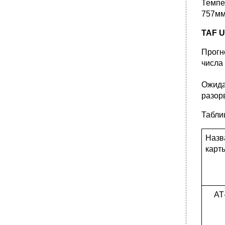
Темпе
757мм.
TAF
U
Прогн
числа
Ожида
разор
Табли
Назв
карт
АТ