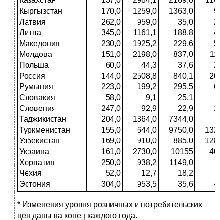
Казахстан
137,0
2984,1
2169,0
116
Кыргызстан
170,0
1259,0
1363,0
9
Латвия
262,0
959,0
35,0
2
Литва
345,0
1161,1
188,8
4
Македония
230,0
1925,2
229,6
5
Молдова
151,0
2198,0
837,0
11
Польша
60,0
44,3
37,6
2
Россия
144,0
2508,8
840,1
20
Румыния
223,0
199,2
295,5
6
Словакия
58,0
9,1
25,1
1
Словения
247,0
92,9
22,9
1
Таджикистан
204,0
1364,0
7344,0
Туркменистан
155,0
644,0
9750,0
132
Узбекистан
169,0
910,0
885,0
128
Украина
161,0
2730,0
10155
40
Хорватия
250,0
938,2
1149,0
-
Чехия
52,0
12,7
18,2
Эстония
304,0
953,5
35,6
4
* Изменения уровня розничных и потребительских
цен даны на конец каждого года.