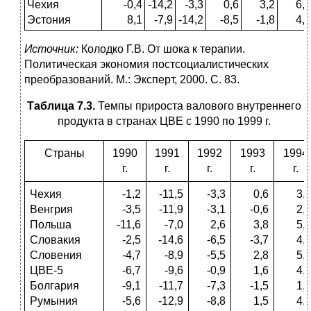
Чехия
-0,4
-14,2
-3,3
0,6
3,2
6,4
Эстония
8,1
-7,9
-14,2
-8,5
-1,8
4,3
Источник:
Колодко Г.В. От шока к терапии.
Политическая экономия постсоциалистических
преобразований. М.: Эксперт, 2000. С. 83.
Таблица 7.3.
Темпы прироста валового внутреннего
продукта в странах ЦВЕ с 1990 по 1999 г.
Страны
1990
1991
1992
1993
1994
г.
г.
г.
г.
г.
Чехия
-1,2
-11,5
-3,3
0,6
3,
Венгрия
-3,5
-11,9
-3,1
-0,6
2,
Польша
-11,6
-7,0
2,6
3,8
5,
Словакия
-2,5
-14,6
-6,5
-3,7
4,
Словения
-4,7
-8,9
-5,5
2,8
5,
ЦВЕ-5
-6,7
-9,6
-0,9
1,6
4,
Болгария
-9,1
-11,7
-7,3
-1,5
1,
Румыния
-5,6
-12,9
-8,8
1,5
4,