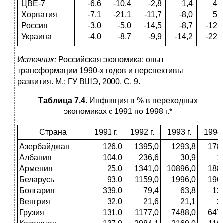
ЦВЕ-7
-6,6
-10,4
-2,8
1,4
4,
Хорватия
-7,1
-21,1
-11,7
-8,0
5,
Россия
-3,0
-5,0
-14,5
-8,7
-12,
Украина
-4,0
-8,7
-9,9
-14,2
-22,
Источник:
Российская экономика: опыт
трансформации 1990-х годов и перспективы
развития. М.: ГУ ВШЭ, 2000. С. 9.
Таблица 7.4.
Инфляция в % в переходных
экономиках с 1991 по 1998 г.*
Страна
1991 г.
1992 г.
1993 г.
1994 
Азербайджан
126,0
1395,0
1293,8
178
Албания
104,0
236,6
30,9
1
Армения
25,0
1341,0
10896,0
188
Беларусь
93,0
1159,0
1996,0
196
Болгария
339,0
79,4
63,8
12
Венгрия
32,0
21,6
21,1
2
Грузия
131,0
1177,0
7488,0
647