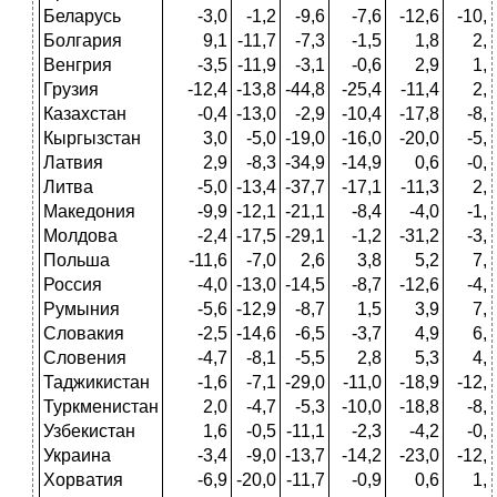
Беларусь
-3,0
-1,2
-9,6
-7,6
-12,6
-10,4
Болгария
9,1
-11,7
-7,3
-1,5
1,8
2,1
Венгрия
-3,5
-11,9
-3,1
-0,6
2,9
1,5
Грузия
-12,4
-13,8
-44,8
-25,4
-11,4
2,4
Казахстан
-0,4
-13,0
-2,9
-10,4
-17,8
-8,9
Кыргызстан
3,0
-5,0
-19,0
-16,0
-20,0
-5,4
Латвия
2,9
-8,3
-34,9
-14,9
0,6
-0,8
Литва
-5,0
-13,4
-37,7
-17,1
-11,3
2,3
Македония
-9,9
-12,1
-21,1
-8,4
-4,0
-1,4
Молдова
-2,4
-17,5
-29,1
-1,2
-31,2
-3,0
Польша
-11,6
-7,0
2,6
3,8
5,2
7,0
Россия
-4,0
-13,0
-14,5
-8,7
-12,6
-4,0
Румыния
-5,6
-12,9
-8,7
1,5
3,9
7,1
Словакия
-2,5
-14,6
-6,5
-3,7
4,9
6,8
Словения
-4,7
-8,1
-5,5
2,8
5,3
4,1
Таджикистан
-1,6
-7,1
-29,0
-11,0
-18,9
-12,5
Туркменистан
2,0
-4,7
-5,3
-10,0
-18,8
-8,2
Узбекистан
1,6
-0,5
-11,1
-2,3
-4,2
-0,9
Украина
-3,4
-9,0
-13,7
-14,2
-23,0
-12,2
Хорватия
-6,9
-20,0
-11,7
-0,9
0,6
1,6