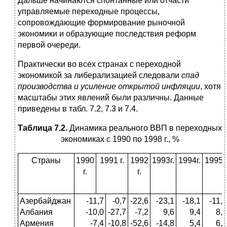
Дальше начинаются спонтанные или отчасти
управляемые переходные процессы,
сопровождающие формирование рыночной
экономики и образующие последствия реформ
первой очереди.
Практически во всех странах с переходной
экономикой за либерализацией следовали
спад
производства и усиление открытой инфляции
, хотя
масштабы этих явлений были различны. Данные
приведены в табл. 7.2, 7.3 и 7.4.
Таблица 7.2.
Динамика реального ВВП в переходных
экономиках с 1990 по 1998 г., %
Страны
1990
1991 г.
1992
1993г.
1994г.
1995г.
г.
г.
Азербайджан
-11,7
-0,7
-22,6
-23,1
-18,1
-11,0
Албания
-10,0
-27,7
-7,2
9,6
9,4
8,9
Армения
-7,4
-10,8
-52,6
-14,8
5,4
6,9