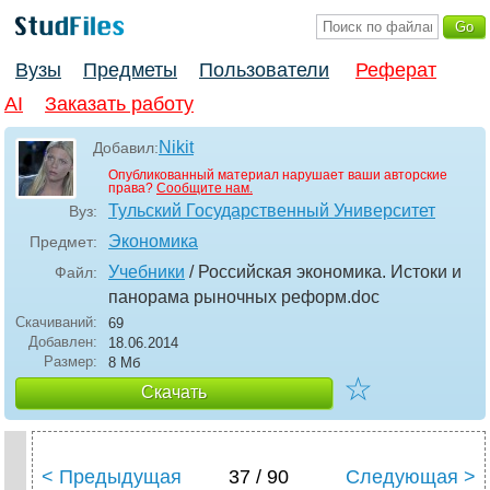
Вузы
Предметы
Пользователи
Реферат
AI
Заказать работу
Nikit
Добавил:
Опубликованный материал нарушает ваши авторские
права?
Сообщите нам.
Тульский Государственный Университет
Вуз:
Экономика
Предмет:
Учебники
/ Российская экономика. Истоки и
Файл:
панорама рыночных реформ
.doc
Скачиваний:
69
Добавлен:
18.06.2014
Размер:
8 Мб
☆
Скачать
< Предыдущая
37 / 90
Следующая >