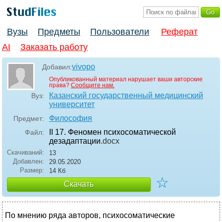
Вузы
Предметы
Пользователи
Реферат
AI
Заказать работу
vivopo
Добавил:
Опубликованный материал нарушает ваши авторские
права?
Сообщите нам.
Казанский государственный медицинский
Вуз:
университет
Философия
Предмет:
II 17. Феномен психосоматической
Файл:
дезадаптации
.docx
Скачиваний:
13
Добавлен:
29.05.2020
Размер:
14 Кб
☆
Скачать
По мнению ряда авторов, психосоматические