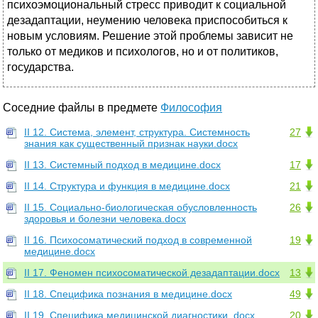
психоэмоциональный стресс приводит к социальной
дезадаптации, неумению человека приспособиться к
новым условиям. Решение этой проблемы зависит не
только от медиков и психологов, но и от политиков,
государства.
Соседние файлы в предмете
Философия
II 12. Система, элемент, структура. Системность
27
знания как существенный признак науки.docx
II 13. Системный подход в медицине.docx
17
II 14. Структура и функция в медицине.docx
21
II 15. Социально-биологическая обусловленность
26
здоровья и болезни человека.docx
II 16. Психосоматический подход в современной
19
медицине.docx
II 17. Феномен психосоматической дезадаптации.docx
13
II 18. Специфика познания в медицине.docx
49
II 19. Специфика медицинской диагностики..docx
20